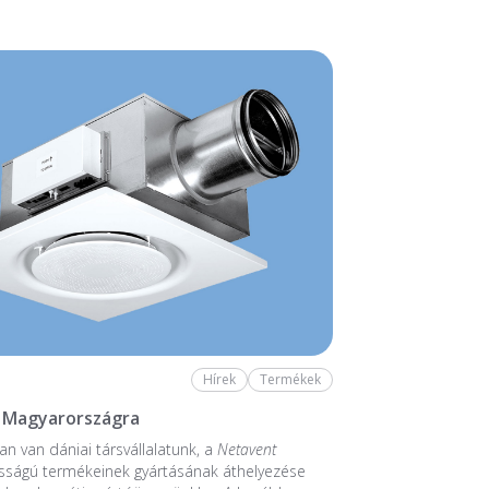
Hírek
Termékek
 Magyarországra
n van dániai társvállalatunk, a
Netavent
sságú termékeinek gyártásának áthelyezése