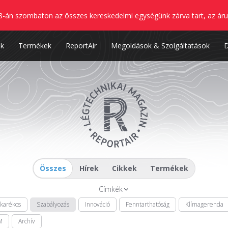
8-án szombaton az összes kereskedelmi egységünk zárva tart, az áru
nk
Termékek
ReportAir
Megoldások & Szolgáltatások
Összes
Hírek
Cikkek
Termékek
Címkék
akarékos
Szabályozás
Innováció
Fenntarthatóság
Klímagerenda
M
Archív