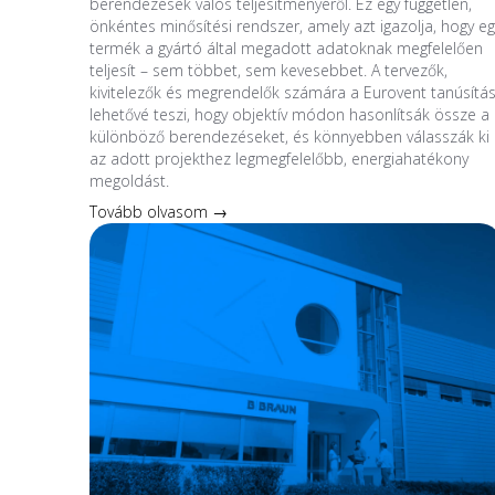
berendezések valós teljesítményéről. Ez egy független,
önkéntes minősítési rendszer, amely azt igazolja, hogy eg
termék a gyártó által megadott adatoknak megfelelően
teljesít – sem többet, sem kevesebbet. A tervezők,
kivitelezők és megrendelők számára a Eurovent tanúsítá
lehetővé teszi, hogy objektív módon hasonlítsák össze a
különböző berendezéseket, és könnyebben válasszák ki
az adott projekthez legmegfelelőbb, energiahatékony
megoldást.
Tovább olvasom →