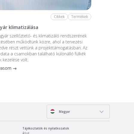
Cikkek
Termékek
yár klimatizálása
ngyár szellőztető- és klimatizáló rendszerének
tésében működtünk közre, ahol a tervezési
ezdve részt vettünk a projekttámogatásban. Az
ladata a csarnokban található különálló fülkék
k kezelése volt.
lvasom →
Magyar
Tájékoztatók és nyilatkozatok
ÁSzF