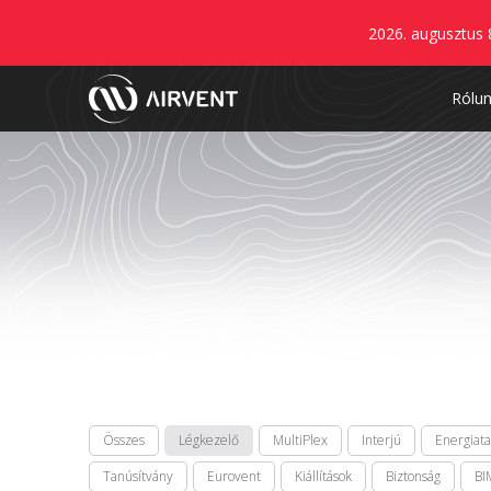
2026. augusztus 
Rólu
Összes
Légkezelő
MultiPlex
Interjú
Energiat
Tanúsítvány
Eurovent
Kiállítások
Biztonság
BI