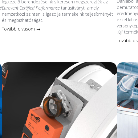
Dániából 
légkezelő berendezéseink sikeresen megszerezték az
y
bemutatott
Eurovent Certified Performance
tanúsítványt, amely
eredmények
nemzetközi szinten is igazolja termékeink teljesítményét
ezzel kiha
és megbízhatóságát.
s
versenykép
Tovább olvasom →
„új” termé
Tovább o