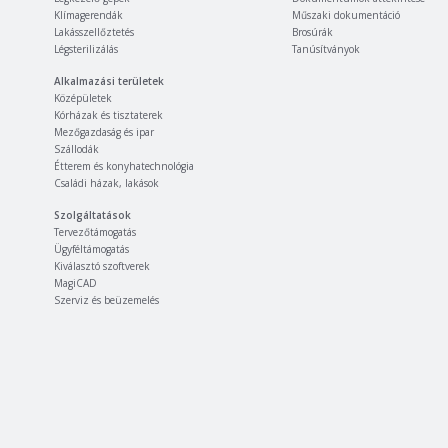
Klímagerendák
Műszaki dokumentáció
Lakásszellőztetés
Brosúrák
Légsterilizálás
Tanúsítványok
Alkalmazási területek
Középületek
Kórházak és tisztaterek
Mezőgazdaság és ipar
Szállodák
Étterem és konyhatechnológia
Családi házak, lakások
Szolgáltatások
Tervezőtámogatás
Ügyféltámogatás
Kiválasztó szoftverek
MagiCAD
Szerviz és beüzemelés