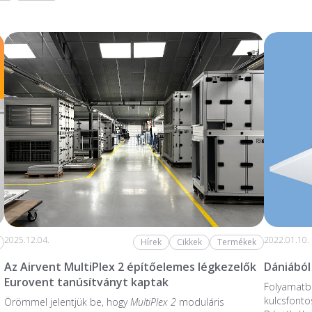
2025.12.04.
2022.01.10.
Hírek
Cikkek
Termékek
Az Airvent MultiPlex 2 építőelemes légkezelők
Dániából
Eurovent tanúsítványt kaptak
Folyamatba
kulcsfonto
Örömmel jelentjük be, hogy
MultiPlex 2
moduláris