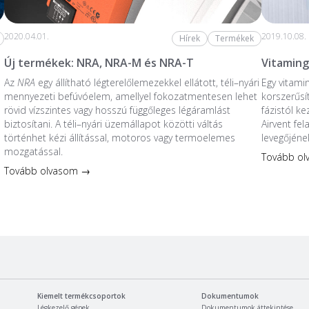
2020.04.01.
2019.10.08.
Hírek
Termékek
Új termékek: NRA, NRA-M és NRA-T
Vitaming
Az
NRA
egy állítható légterelőlemezekkel ellátott, téli–nyári
Egy vitami
mennyezeti befúvóelem, amellyel fokozatmentesen lehet
korszerűsí
rövid vízszintes vagy hosszú függőleges légáramlást
fázistól k
biztosítani. A téli–nyári üzemállapot közötti váltás
Airvent fe
történhet kézi állítással, motoros vagy termoelemes
levegőjéne
mozgatással.
Tovább o
Tovább olvasom →
Kiemelt termékcsoportok
Dokumentumok
Légkezelő gépek
Dokumentumok áttekintése