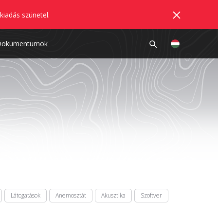
kiadás szünetel.
Dokumentumok
Látogatások
Anemosztát
Akusztika
Szoftver