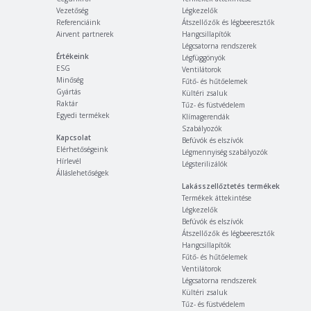
Vezetőség
Légkezelők
Referenciáink
Átszellőzők és légbeeresztők
Airvent partnerek
Hangcsillapítók
Légcsatorna rendszerek
Értékeink
Légfüggönyök
ESG
Ventilátorok
Minőség
Fűtő- és hűtőelemek
Gyártás
Kültéri zsaluk
Raktár
Tűz- és füstvédelem
Egyedi termékek
Klímagerendák
Szabályozók
Kapcsolat
Befúvók és elszívók
Elérhetőségeink
Légmennyiség szabályozók
Hírlevél
Légsterilizálók
Álláslehetőségek
Lakásszellőztetés termékek
Termékek áttekintése
Légkezelők
Befúvók és elszívók
Átszellőzők és légbeeresztők
Hangcsillapítók
Fűtő- és hűtőelemek
Ventilátorok
Légcsatorna rendszerek
Kültéri zsaluk
Tűz- és füstvédelem