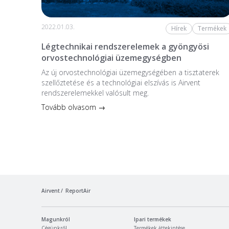
2022.01.03.
Hírek
Termékek
Légtechnikai rendszerelemek a gyöngyösi
orvostechnológiai üzemegységben
Az új orvostechnológiai üzem­egységében a tiszta­terek
szellőztetése és a technológiai elszívás is Airvent
rendszerelemekkel valósult meg.
Tovább olvasom →
Airvent
ReportAir
Magunkról
Ipari termékek
Cégünkről
Termékek áttekintése