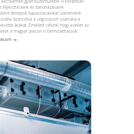
a kecskeméti gyártóüzemünkbe. A korábban
 fejlesztéseink és beruházásaink
ént létrejövő kapacitásainkat szeretnénk
sználni, biztosítva a cégcsoport számára a
esebb árakat. Emellett célunk, hogy ezeket az
keket a magyar piacon is bemutathassuk.
lvasom →