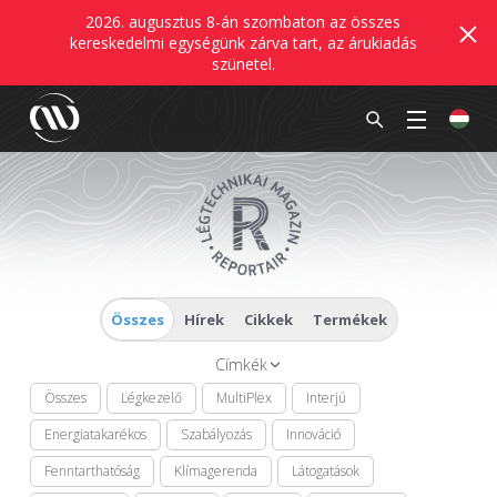
2026. augusztus 8-án szombaton az összes
kereskedelmi egységünk zárva tart, az árukiadás
szünetel.
Összes
Hírek
Cikkek
Termékek
Címkék
Összes
Légkezelő
MultiPlex
Interjú
Energiatakarékos
Szabályozás
Innováció
Fenntarthatóság
Klímagerenda
Látogatások