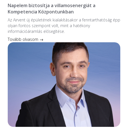
Napelem biztosítja a villamosenergiát a
Kompetencia Központunkban
Az Airvent új épületének kialakításakor a fenntarthatóság épp
olyan fontos szempont volt, mint a hatékony
információáramlás elősegítése.
Tovább olvasom →