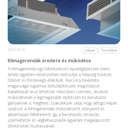
2025.10.31.
Cikkek
Termékek
Klímagerendák eredete és működése
A klímagerenda egy többfunkciós épületgépészeti elem,
amely egyetlen rendszerben biztosítja a helyiség hűtését,
fűtését és frisslevegő-ellátását. Alacsony beépítési
magassága rugalmas belsőépítészeti megoldások
kialakítását teszi lehetővé, miközben csendes, diszkrét
működésével a legmagasabb építészeti és beruházói
igényeknek is megfelel. Szakcikkünk célja, hogy átfogó képet
nyújtson a klímagerendák működéséről, előnyeiről és
alkalmazási feltételeiről, így a beruházók, tervezők,
üzemeltetők és végfelhasználók egyaránt megalapozott
döntéseket hozhassanak.