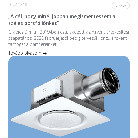
2022.12.10.
Cikkek
„A cél, hogy minél jobban megismertessem a
széles portfóliónkat”
Grábics Dimitrij 2019-ben csatlakozott az Airvent értékesítési
csapatához, 2022 februárjától pedig tervezői konzulensként
támogatja partnereinket.
Tovább olvasom →