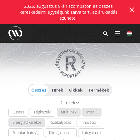
2026. augusztus 8-án szombaton az összes
kereskedelmi egységünk zárva tart, az árukiadás
szünetel.
Összes
Hírek
Cikkek
Termékek
Címkék
Összes
Légkezelő
MultiPlex
Interjú
Energiatakarékos
Szabályozás
Innováció
Fenntarthatóság
Klímagerenda
Látogatások