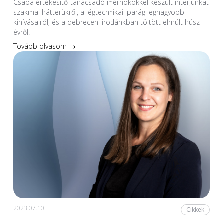
Csaba értékesítő-tanácsadó mérnökökkel készült interjúnkat
szakmai hátterükről, a légtechnikai iparág legnagyobb
kihívásairól, és a debreceni irodánkban töltött elmúlt húsz
évről.
Tovább olvasom →
2023.07.10.
Cikkek