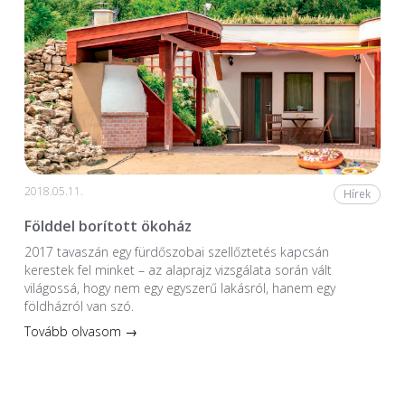
2018.05.11.
Hírek
Földdel borított ökoház
2017 tavaszán egy fürdőszobai szellőztetés kapcsán
kerestek fel minket – az alaprajz vizsgálata során vált
világossá, hogy nem egy egyszerű lakásról, hanem egy
földházról van szó.
Tovább olvasom →