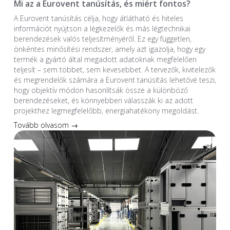
Mi az a Eurovent tanúsítás, és miért fontos?
A Eurovent tanúsítás célja, hogy átlátható és hiteles
információt nyújtson a légkezelők és más légtechnikai
berendezések valós teljesítményéről. Ez egy független,
önkéntes minősítési rendszer, amely azt igazolja, hogy egy
termék a gyártó által megadott adatoknak megfelelően
teljesít – sem többet, sem kevesebbet. A tervezők, kivitelezők
és megrendelők számára a Eurovent tanúsítás lehetővé teszi,
hogy objektív módon hasonlítsák össze a különböző
berendezéseket, és könnyebben válasszák ki az adott
projekthez legmegfelelőbb, energiahatékony megoldást.
Tovább olvasom →