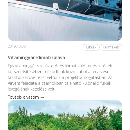
2019.10.08.
Cikkek
Termékek
Vitamingyár klimatizálása
Egy vitamingyár szellőztető- és klimatizáló rendszerének
korszerűsítésében működtünk közre, ahol a tervezési
fázistól kezdve részt vettünk a projekttámogatásban. Az
Airvent feladata a csarnokban található különálló fülkék
levegőjének kezelése volt.
Tovább olvasom →