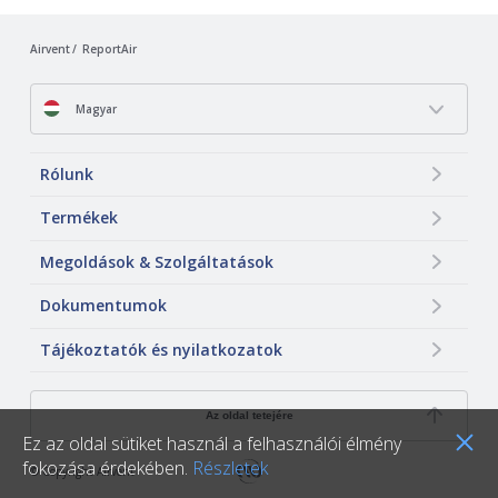
Airvent
ReportAir
Magyar
Rólunk
Termékek
Megoldások & Szolgáltatások
Dokumentumok
Tájékoztatók és nyilatkozatok
Az oldal tetejére
Ez az oldal sütiket használ a felhasználói élmény
fokozása érdekében.
Részletek
© Copyright Airvent