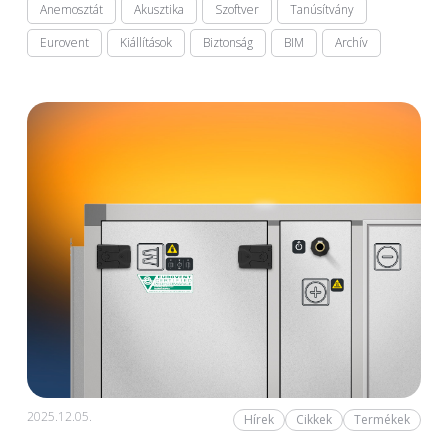
Anemosztát
Akusztika
Szoftver
Tanúsítvány
Eurovent
Kiállítások
Biztonság
BIM
Archív
2025.12.05.
Hírek
Cikkek
Termékek