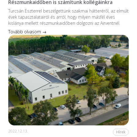
Részmunkaidőben is számítunk kollégáinkra
Turcsán Eszterrel beszélgettünk szakmai hátteréről, az elmúlt
évek tapasztalatairól és arról, hogy milyen másfél éves
kislánya mellett részmunkaidőben dolgozni az Airventnél.
Tovább olvasom →
2022.12.13.
Hírek