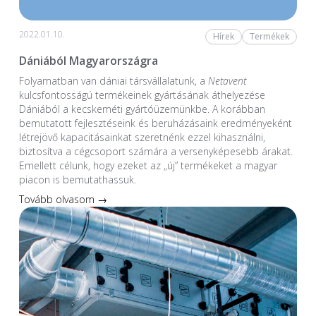
2022.01.10.
Hírek
Termékek
Dániából Magyarországra
Folyamatban van dániai társvállalatunk, a
Netavent
kulcsfontosságú termékeinek gyártásának áthelyezése
Dániából a kecskeméti gyártóüzemünkbe. A korábban
bemutatott fejlesztéseink és beruházásaink eredményeként
létrejövő kapacitásainkat szeretnénk ezzel kihasználni,
biztosítva a cégcsoport számára a versenyképesebb árakat.
Emellett célunk, hogy ezeket az „új” termékeket a magyar
piacon is bemutathassuk.
Tovább olvasom →