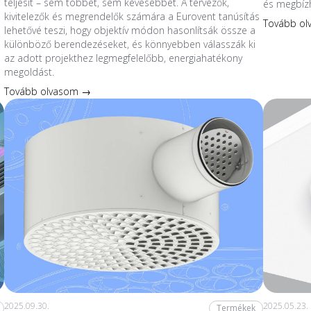
teljesít – sem többet, sem kevesebbet. A tervezők,
és megbíz
kivitelezők és megrendelők számára a Eurovent tanúsítás
Tovább o
lehetővé teszi, hogy objektív módon hasonlítsák össze a
különböző berendezéseket, és könnyebben válasszák ki
az adott projekthez legmegfelelőbb, energiahatékony
megoldást.
Tovább olvasom →
2025.09.30.
2025.05.23.
Termékek