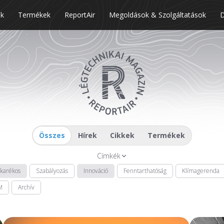
nk
Termékek
ReportAir
Megoldások & Szolgáltatások
Összes
Hírek
Cikkek
Termékek
Címkék
akarékos
Szabályozás
Innováció
Fenntarthatóság
Klímagerenda
M
Archív