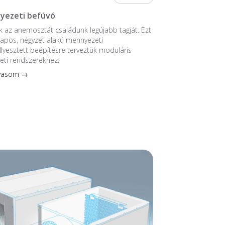
yezeti befúvó
 az anemosztát családunk legújabb tagját. Ezt
ntlapos, négyzet alakú mennyezeti
llyesztett beépítésre terveztük moduláris
eti rendszerekhez.
lvasom →