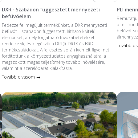
DXR - Szabadon függesztett mennyezeti
PLI menn
befúvóelem
Bemutatjuk
a teli fro
Fedezze fel megújult termékünket, a DXR mennyezeti
befúvót sü
befúvót – szabadon függesztett, látható kivitelű
álmennyez
elemünket, amely forgatható fúvókabetétekkel
rendelkezik, és kiegészíti a DRT(I), DRTX és BRD
Tovább o
termékcsaládokat. A fejlesztés során kiemelt figyelmet
fordítottunk a környezettudatos anyaghasználatra, a
megszokott magas teljesítmény további növelésére,
valamint a szerelőbarát kialakításra.
Tovább olvasom →