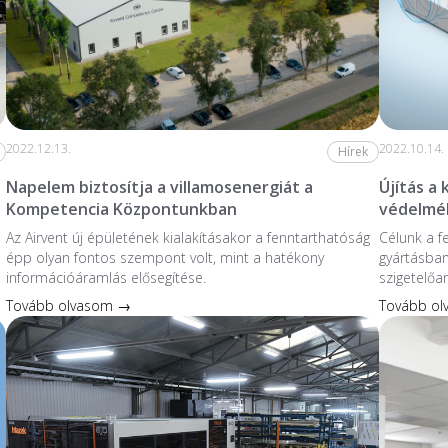
2022.12.13.
2022.10.14.
Hírek
Napelem biztosítja a villamosenergiát a
Újítás a
Kompetencia Központunkban
védelmé
Az Airvent új épületének kialakításakor a fenntarthatóság
Célunk a f
épp olyan fontos szempont volt, mint a hatékony
gyártásban
információáramlás elősegítése.
szigetelőa
Tovább olvasom →
Tovább o