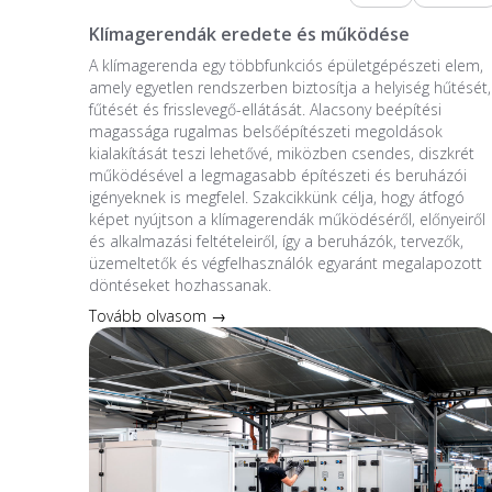
Klímagerendák eredete és működése
A klímagerenda egy többfunkciós épületgépészeti elem,
amely egyetlen rendszerben biztosítja a helyiség hűtését,
fűtését és frisslevegő-ellátását. Alacsony beépítési
magassága rugalmas belsőépítészeti megoldások
kialakítását teszi lehetővé, miközben csendes, diszkrét
működésével a legmagasabb építészeti és beruházói
igényeknek is megfelel. Szakcikkünk célja, hogy átfogó
képet nyújtson a klímagerendák működéséről, előnyeiről
és alkalmazási feltételeiről, így a beruházók, tervezők,
üzemeltetők és végfelhasználók egyaránt megalapozott
döntéseket hozhassanak.
Tovább olvasom →