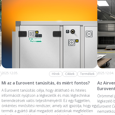
2025.12.05.
2025.12.04.
Hírek
Cikkek
Termékek
Mi az a Eurovent tanúsítás, és miért fontos?
Az Airve
Eurovent
A Eurovent tanúsítás célja, hogy átlátható és hiteles
információt nyújtson a légkezelők és más légtechnikai
Örömmel j
berendezések valós teljesítményéről. Ez egy független,
légkezelő
önkéntes minősítési rendszer, amely azt igazolja, hogy egy
Eurovent C
termék a gyártó által megadott adatoknak megfelelően
nemzetközi