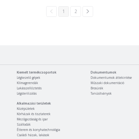
1
2
Kiemelt termékcsoportok
Dokumentumok
Légkezelő gépek
Dokumentumok áttekintése
Klímagerendák
Műszaki dokumentáció
Lakásszellőztetés
Brosúrák
Légsterilizálás
Tanúsítványok
Alkalmazási területek
Középületek
Kórházak és tisztaterek
Mezőgazdaság és ipar
Szállodák
Étterem és konyhatechnológia
Családi házak, lakások