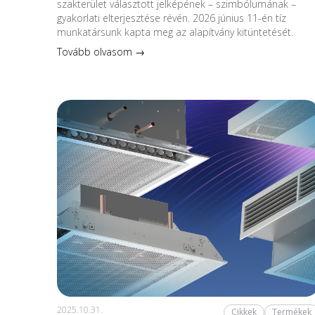
szakterület választott jelképének – szimbólumának –
gyakorlati elterjesztése révén. 2026 június 11-én tíz
munkatársunk kapta meg az alapítvány kitüntetését.
Tovább olvasom →
2025.10.31.
Cikkek
Termékek