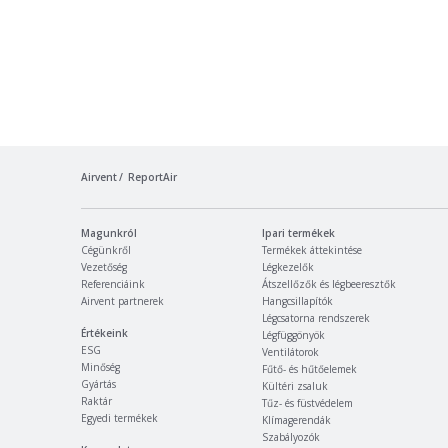
Airvent
ReportAir
Magunkról
Ipari termékek
Cégünkről
Termékek áttekintése
Vezetőség
Légkezelők
Referenciáink
Átszellőzők és légbeeresztők
Airvent partnerek
Hangcsillapítók
Légcsatorna rendszerek
Értékeink
Légfüggönyök
ESG
Ventilátorok
Minőség
Fűtő- és hűtőelemek
Gyártás
Kültéri zsaluk
Raktár
Tűz- és füstvédelem
Egyedi termékek
Klímagerendák
Szabályozók