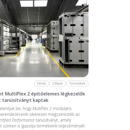
Hírek
Cikkek
Termékek
nt MultiPlex 2 építőelemes légkezelők
 tanúsítványt kaptak
elentjük be, hogy
MultiPlex 2
moduláris
 berendezéseink sikeresen megszerezték az
ertified Performance
tanúsítványt, amely
 szinten is igazolja termékeink teljesítményét