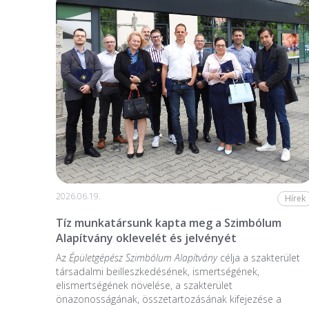
2026.06.19.
Hírek
Tíz munkatársunk kapta meg a Szimbólum
Alapítvány oklevelét és jelvényét
Az
Épületgépész Szimbólum Alapítvány
célja a szakterület
társadalmi beilleszkedésének, ismertségének,
elismertségének növelése, a szakterület
önazonosságának, összetartozásának kifejezése a