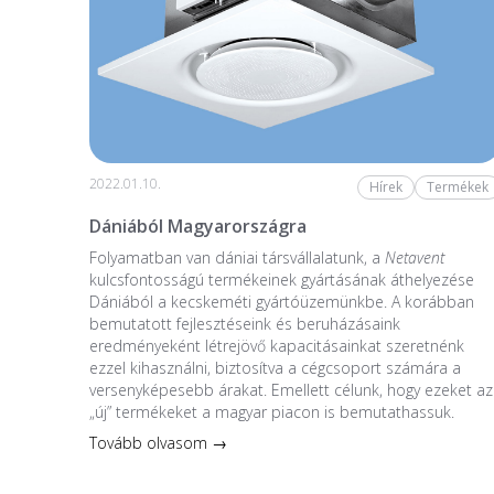
2022.01.10.
Hírek
Termékek
Dániából Magyarországra
Folyamatban van dániai társvállalatunk, a
Netavent
kulcsfontosságú termékeinek gyártásának áthelyezése
Dániából a kecskeméti gyártóüzemünkbe. A korábban
bemutatott fejlesztéseink és beruházásaink
eredményeként létrejövő kapacitásainkat szeretnénk
ezzel kihasználni, biztosítva a cégcsoport számára a
versenyképesebb árakat. Emellett célunk, hogy ezeket az
„új” termékeket a magyar piacon is bemutathassuk.
Tovább olvasom →