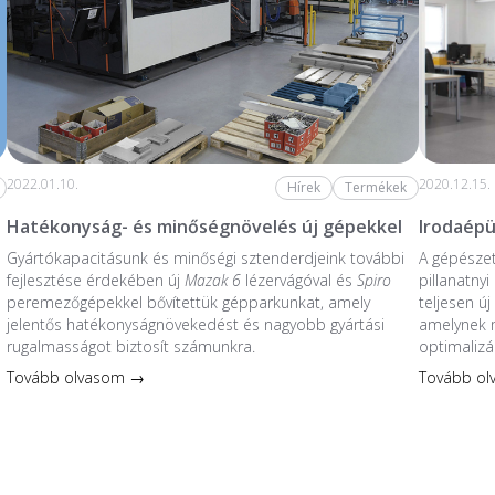
2022.01.10.
2020.12.15.
Hírek
Termékek
Hatékonyság- és minőségnövelés új gépekkel
Irodaépü
Gyártókapacitásunk és minőségi sztenderdjeink további
A gépésze
fejlesztése érdekében új
Mazak 6
lézervágóval és
Spiro
pillanatnyi
peremezőgépekkel bővítettük gépparkunkat, amely
teljesen új
jelentős hatékonyságnövekedést és nagyobb gyártási
amelynek
rugalmasságot biztosít számunkra.
optimalizál
Tovább olvasom →
Tovább o