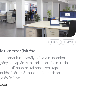
Hírek
Cikkek
let korszerűsítése
t automatikus szabályozása a mindenkori
 igények alapján. A raktárból lett üzemiroda
 lég- és klímatechnikai rendszert kapott,
 működését az
A+
automatikarendszer
ja és felügyeli.
lvasom →