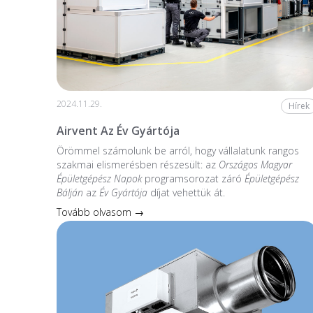
2024.11.29.
Hírek
Airvent Az Év Gyártója
Örömmel számolunk be arról, hogy vállalatunk rangos
szakmai elismerésben részesült: az
Országos Magyar
Épületgépész Napok
programsorozat záró
Épületgépész
Bálján
az
Év Gyártója
díjat vehettük át.
Tovább olvasom →