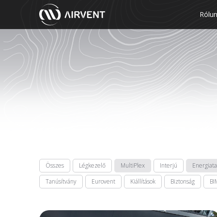
Rólu
Összes
Légkezelő
MultiPlex
Interjú
Energiat
Tanúsítvány
Eurovent
Kiállítások
Biztonság
BI