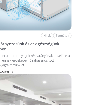
Hírek
Termékek
 környezetünk és az egészségünk
ben
enntartható anyagok részarányának növelése a
, ennek érdekében újrahasznosított
nyagra tértünk át.
lvasom →