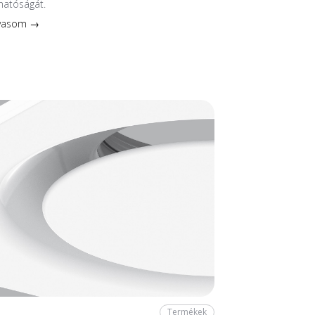
hatóságát.
lvasom →
Termékek