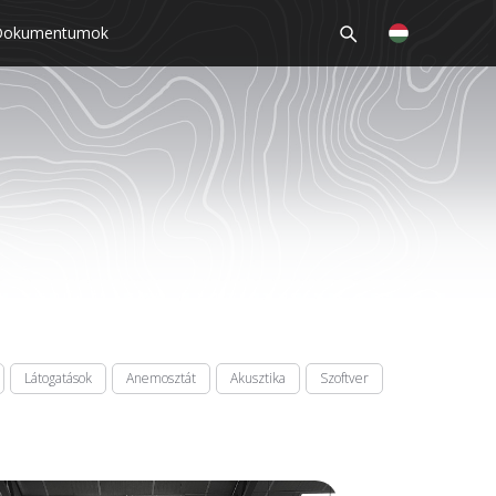
Dokumentumok
Látogatások
Anemosztát
Akusztika
Szoftver