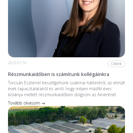
2023.07.10.
Cikkek
Részmunkaidőben is számítunk kollégáinkra
Turcsán Eszterrel beszélgettünk szakmai hátteréről, az elmúlt
évek tapasztalatairól és arról, hogy milyen másfél éves
kislánya mellett részmunkaidőben dolgozni az Airventnél.
Tovább olvasom →