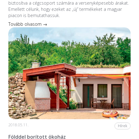
biztosítva a cégcsoport számára a versenyképesebb árakat.
Emellett célunk, hogy ezeket az „új” termékeket a magyar
piacon is bemutathassuk.
Tovább olvasom →
2018.05.11.
Hírek
Földdel borított ökoház