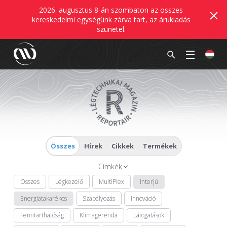
2026. augusztus 8-án szombaton az összes
kereskedelmi egységünk zárva tart, az árukiadás
szünetel.
Összes
Hírek
Cikkek
Termékek
Címkék
Összes
Légkezelő
MultiPlex
Interjú
Energiatakarékos
Szabályozás
Innováció
Fenntarthatóság
Klímagerenda
Látogatások