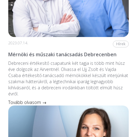
2023.07.14.
Hírek
Mérnöki és műszaki tanácsadás Debrecenben
Debreceni értékesítő csapatunk két tagja is több mint húsz
éve dolgozik az Airventnél. Olvassa el Ujj Zsolt és Vajda
Csaba értékesítő-tanácsadó mérnökökkel készült interjúnkat
szakmai hátterükről, a légtechnikai iparág legnagyobb
kihívásairól, és a debreceni irodánkban töltött elmúlt húsz
évről.
Tovább olvasom →