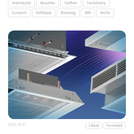
Anemosztát
Akusztika
Szoftver
Tanúsítvány
Eurovent
Kiállítások
Biztonság
BIM
Archív
2025.10.31.
Cikkek
Termékek