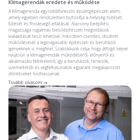
Klímagerendák eredete és működése
A klímagerenda egy többfunkciós épületgépészeti elem,
amely egyetlen rendszerben biztosítja a helyiség hűtését,
fűtését és frisslevegő-ellátását. Alacsony beépítési
magassága rugalmas belsőépítészeti megoldások
kialakítását teszi lehetővé, miközben csendes, diszkrét
működésével a legmagasabb építészeti és beruházói
igényeknek is megfelel. Szakcikkünk célja, hogy átfogó képet
nyújtson a klímagerendák működéséről, előnyeiről és
alkalmazási feltételeiről, így a beruházók, tervezők,
üzemeltetők és végfelhasználók egyaránt megalapozott
döntéseket hozhassanak.
Tovább olvasom →