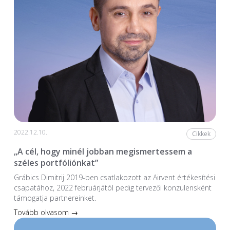
2022.12.10.
Cikkek
„A cél, hogy minél jobban megismertessem a
széles portfóliónkat”
Grábics Dimitrij 2019-ben csatlakozott az Airvent értékesítési
csapatához, 2022 februárjától pedig tervezői konzulensként
támogatja partnereinket.
Tovább olvasom →