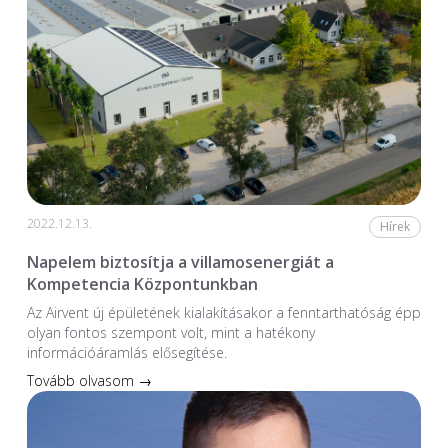
2022.12.13.
Hírek
Napelem biztosítja a villamosenergiát a
Kompetencia Központunkban
Az Airvent új épületének kialakításakor a fenntarthatóság épp
olyan fontos szempont volt, mint a hatékony
információáramlás elősegítése.
Tovább olvasom →