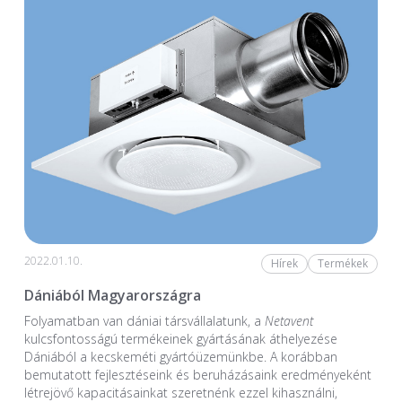
2022.01.10.
Hírek
Termékek
Dániából Magyarországra
Folyamatban van dániai társvállalatunk, a
Netavent
kulcsfontosságú termékeinek gyártásának áthelyezése
Dániából a kecskeméti gyártóüzemünkbe. A korábban
bemutatott fejlesztéseink és beruházásaink eredményeként
létrejövő kapacitásainkat szeretnénk ezzel kihasználni,