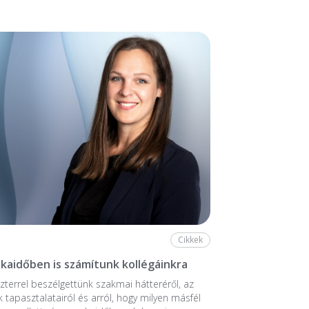
Cikkek
aidőben is számítunk kollégáinkra
zterrel beszélgettünk szakmai hátteréről, az
k tapasztalatairól és arról, hogy milyen másfél