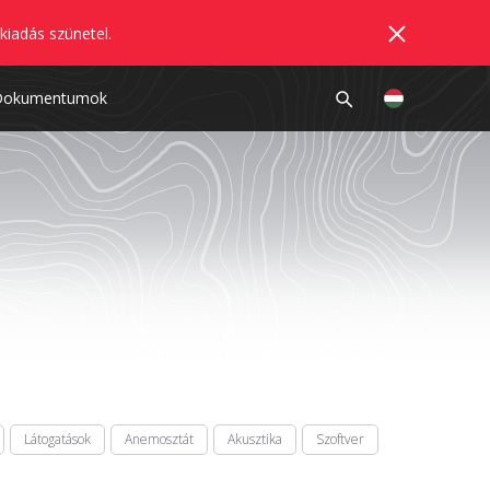
kiadás szünetel.
Dokumentumok
Látogatások
Anemosztát
Akusztika
Szoftver