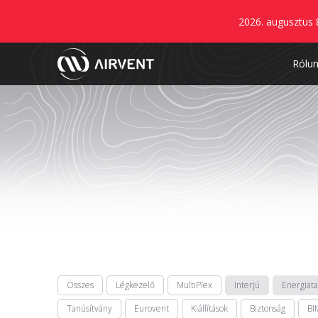
2026. augusztus 
Rólu
Összes
Légkezelő
MultiPlex
Interjú
Energiat
Tanúsítvány
Eurovent
Kiállítások
Biztonság
BI