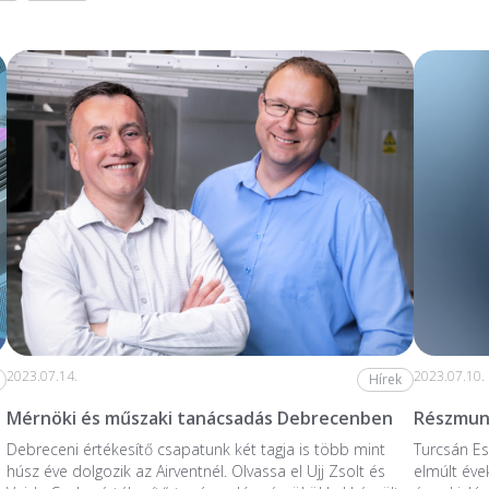
2023.07.14.
2023.07.10.
Hírek
Mérnöki és műszaki tanácsadás Debrecenben
Részmunk
Debreceni értékesítő csapatunk két tagja is több mint
Turcsán Es
húsz éve dolgozik az Airventnél. Olvassa el Ujj Zsolt és
elmúlt éve