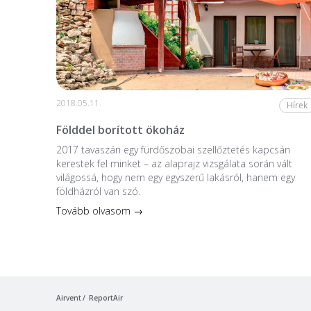
2018.05.11.
Hírek
Földdel borított ökoház
2017 tavaszán egy fürdőszobai szellőztetés kapcsán
kerestek fel minket – az alaprajz vizsgálata során vált
világossá, hogy nem egy egyszerű lakásról, hanem egy
földházról van szó.
Tovább olvasom →
Airvent
ReportAir