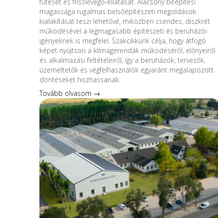
fűtését és frisslevegő-ellátását. Alacsony beépítési
magassága rugalmas belsőépítészeti megoldások
kialakítását teszi lehetővé, miközben csendes, diszkrét
működésével a legmagasabb építészeti és beruházói
igényeknek is megfelel. Szakcikkünk célja, hogy átfogó
képet nyújtson a klímagerendák működéséről, előnyeiről
és alkalmazási feltételeiről, így a beruházók, tervezők,
üzemeltetők és végfelhasználók egyaránt megalapozott
döntéseket hozhassanak.
Tovább olvasom →