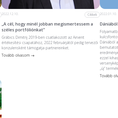
2022.12.10.
2022.01.10.
Cikkek
„A cél, hogy minél jobban megismertessem a
Dániából
széles portfóliónkat”
Folyamatba
kulcsfonto
Grábics Dimitrij 2019-ben csatlakozott az Airvent
Dániából 
értékesítési csapatához, 2022 februárjától pedig tervezői
bemutatott
konzulensként támogatja partnereinket.
eredmények
Tovább olvasom →
ezzel kiha
versenykép
„új” termé
Tovább o