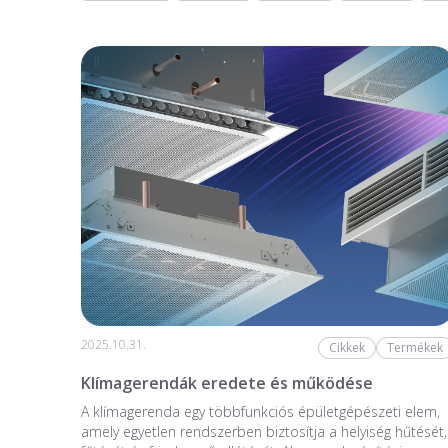
2025.10.31.
Cikkek
Termékek
Klímagerendák eredete és működése
A klímagerenda egy többfunkciós épületgépészeti elem,
amely egyetlen rendszerben biztosítja a helyiség hűtését,