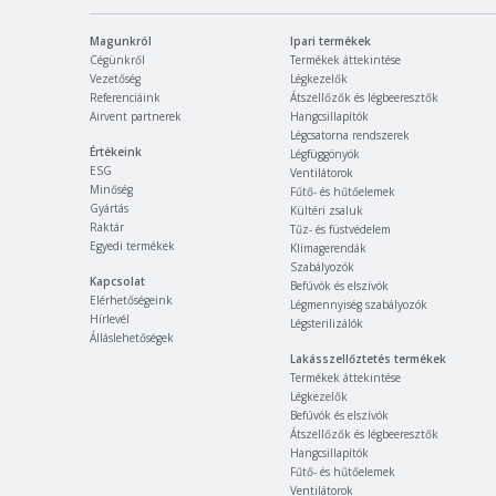
Magunkról
Ipari termékek
Cégünkről
Termékek áttekintése
Vezetőség
Légkezelők
Referenciáink
Átszellőzők és légbeeresztők
Airvent partnerek
Hangcsillapítók
Légcsatorna rendszerek
Értékeink
Légfüggönyök
ESG
Ventilátorok
Minőség
Fűtő- és hűtőelemek
Gyártás
Kültéri zsaluk
Raktár
Tűz- és füstvédelem
Egyedi termékek
Klímagerendák
Szabályozók
Kapcsolat
Befúvók és elszívók
Elérhetőségeink
Légmennyiség szabályozók
Hírlevél
Légsterilizálók
Álláslehetőségek
Lakásszellőztetés termékek
Termékek áttekintése
Légkezelők
Befúvók és elszívók
Átszellőzők és légbeeresztők
Hangcsillapítók
Fűtő- és hűtőelemek
Ventilátorok