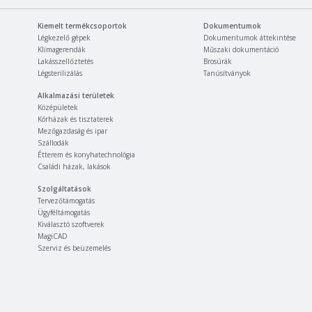
Kiemelt termékcsoportok
Dokumentumok
Légkezelő gépek
Dokumentumok áttekintése
Klímagerendák
Műszaki dokumentáció
Lakásszellőztetés
Brosúrák
Légsterilizálás
Tanúsítványok
Alkalmazási területek
Középületek
Kórházak és tisztaterek
Mezőgazdaság és ipar
Szállodák
Étterem és konyhatechnológia
Családi házak, lakások
Szolgáltatások
Tervezőtámogatás
Ügyféltámogatás
Kiválasztó szoftverek
MagiCAD
Szerviz és beüzemelés