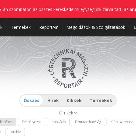
8-án szombaton az összes kereskedelmi egységünk zárva tart, az áru
nk
Termékek
ReportAir
Megoldások & Szolgáltatások
Összes
Hírek
Cikkek
Termékek
Címkék
akarékos
Szabályozás
Innováció
Fenntarthatóság
Klímagerenda
M
Archív