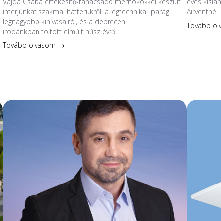
Vajda Csaba értékesítő-tanácsadó mérnökökkel készült
éves kislá
interjúnkat szakmai hátterükről, a légtechnikai iparág
Airventnél.
legnagyobb kihívásairól, és a debreceni
Tovább o
irodánkban töltött elmúlt húsz évről.
Tovább olvasom →