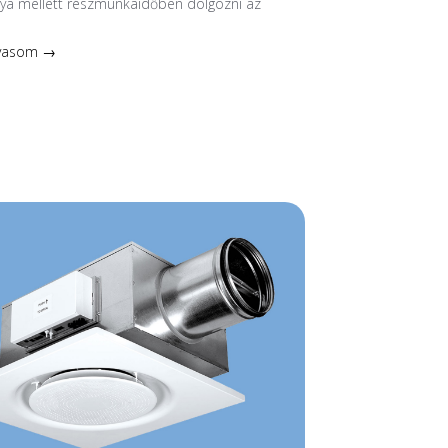
nya mellett részmunkaidőben dolgozni az
lvasom →