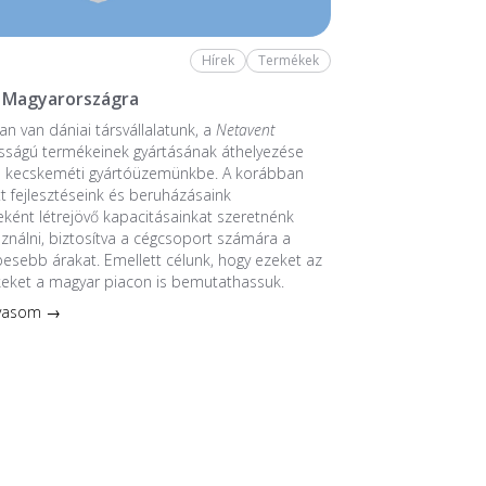
Hírek
Termékek
 Magyarországra
n van dániai társvállalatunk, a
Netavent
sságú termékeinek gyártásának áthelyezése
a kecskeméti gyártóüzemünkbe. A korábban
 fejlesztéseink és beruházásaink
ént létrejövő kapacitásainkat szeretnénk
sználni, biztosítva a cégcsoport számára a
esebb árakat. Emellett célunk, hogy ezeket az
keket a magyar piacon is bemutathassuk.
lvasom →