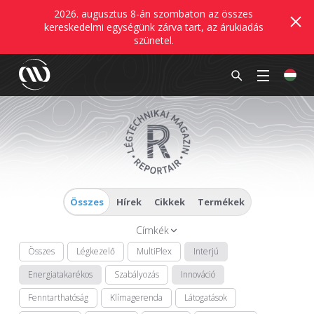
2026. augusztus 8-án szombaton az összes
kereskedelmi egységünk zárva tart, az árukiadás
szünetel.
Összes
Hírek
Cikkek
Termékek
Címkék
Összes
Légkezelő
MultiPlex
Interjú
Energiatakarékos
Szabályozás
Innováció
Fenntarthatóság
Klímagerenda
Látogatások