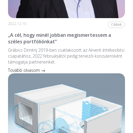
2022.12.10.
Cikkek
„A cél, hogy minél jobban megismertessem a
széles portfóliónkat”
Grábics Dimitrij 2019-ben csatlakozott az Airvent értékesítési
csapatához, 2022 februárjától pedig tervezői konzulensként
támogatja partnereinket.
Tovább olvasom →