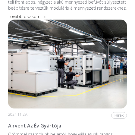
teli frontlapos, négyzet alakú mennyezeti befúvót süllyesztett
beépítésre terveztük moduláris álmennyezeti rendszerekhez.
Tovább olvasom →
2024.11.29.
Hírek
Airvent Az Év Gyártója
Örömmel számolunk be arról, hogy vállalatunk rangos