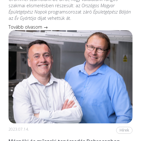
szakmai elismerésben részesült: az
Országos Magyar
Épületgépész Napok
programsorozat záró
Épületgépész Bálján
az
Év Gyártója
díjat vehettük át.
Tovább olvasom →
2023.07.14.
Hírek