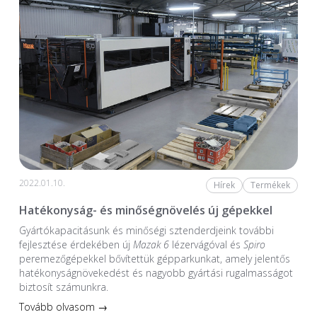
2022.01.10.
Hírek
Termékek
Hatékonyság- és minőségnövelés új gépekkel
Gyártókapacitásunk és minőségi sztenderdjeink további
fejlesztése érdekében új
Mazak 6
lézervágóval és
Spiro
peremezőgépekkel bővítettük gépparkunkat, amely jelentős
hatékonyságnövekedést és nagyobb gyártási rugalmasságot
biztosít számunkra.
Tovább olvasom →