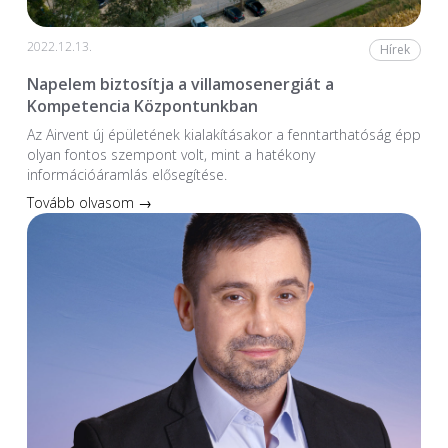
2022.12.13.
Hírek
Napelem biztosítja a villamosenergiát a
Kompetencia Központunkban
Az Airvent új épületének kialakításakor a fenntarthatóság épp
olyan fontos szempont volt, mint a hatékony
információáramlás elősegítése.
Tovább olvasom →