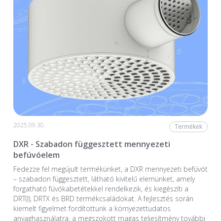
2025.09.30.
Termékek
DXR - Szabadon függesztett mennyezeti
befúvóelem
Fedezze fel megújult termékünket, a DXR mennyezeti befúvót
– szabadon függesztett, látható kivitelű elemünket, amely
forgatható fúvókabetétekkel rendelkezik, és kiegészíti a
DRT(I), DRTX és BRD termékcsaládokat. A fejlesztés során
kiemelt figyelmet fordítottunk a környezettudatos
anyaghasználatra, a megszokott magas teljesítmény további