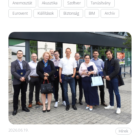
Anemosztát
Akusztika
Szoftver
Tanúsítvány
Eurovent
Kiállítások
Biztonság
BIM
Archív
2026.06.19.
Hírek