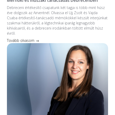
Mérnöki és műszaki tanácsadás Debrecenben
Debreceni értékesítő csapatunk két tagja is több mint húsz
éve dolgozik az Airventnél. Olvassa el Ujj Zsolt és Vajda
Csaba értékesítő-tanácsadó mérnökökkel készült interjúnkat
szakmai hátterükről, a légtechnikai iparág legnagyobb
kihívásairól, és a debreceni irodánkban töltött elmúlt húsz
évről.
Tovább olvasom →