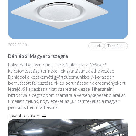
2022.01.10.
Hírek
Termékek
Dániából Magyarországra
Folyamatban van dániai társvállalatunk, a
Netavent
kulcsfontosságú termékeinek gyártásának áthelyezése
Dániából a kecskeméti gyártóüzemünkbe. A korábban
bemutatott fejlesztéseink és beruházásaink eredményeként
létrejövő kapacitásainkat szeretnénk ezzel kihasználni,
biztosítva a cégcsoport számára a versenyképesebb árakat.
Emellett célunk, hogy ezeket az „új” termékeket a magyar
piacon is bemutathassuk.
Tovább olvasom →