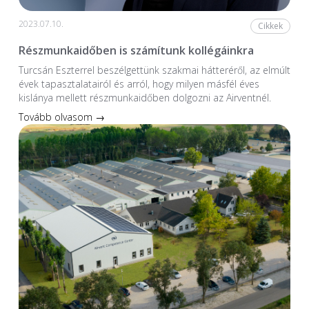
2023.07.10.
Cikkek
Részmunkaidőben is számítunk kollégáinkra
Turcsán Eszterrel beszélgettünk szakmai hátteréről, az elmúlt
évek tapasztalatairól és arról, hogy milyen másfél éves
kislánya mellett részmunkaidőben dolgozni az Airventnél.
Tovább olvasom →