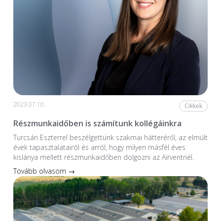
2023.07.10.
Cikkek
Részmunkaidőben is számítunk kollégáinkra
Turcsán Eszterrel beszélgettünk szakmai hátteréről, az elmúlt
évek tapasztalatairól és arról, hogy milyen másfél éves
kislánya mellett részmunkaidőben dolgozni az Airventnél.
Tovább olvasom →