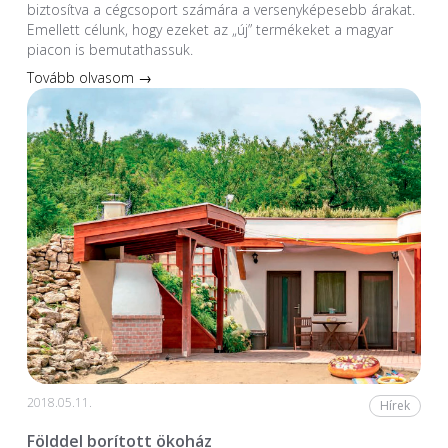
biztosítva a cégcsoport számára a versenyképesebb árakat.
Emellett célunk, hogy ezeket az „új” termékeket a magyar
piacon is bemutathassuk.
Tovább olvasom →
2018.05.11.
Hírek
Földdel borított ökoház