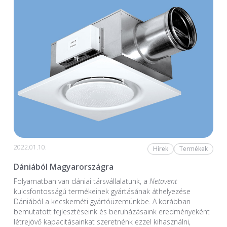
2022.01.10.
Hírek
Termékek
Dániából Magyarországra
Folyamatban van dániai társvállalatunk, a
Netavent
kulcsfontosságú termékeinek gyártásának áthelyezése
Dániából a kecskeméti gyártóüzemünkbe. A korábban
bemutatott fejlesztéseink és beruházásaink eredményeként
létrejövő kapacitásainkat szeretnénk ezzel kihasználni,