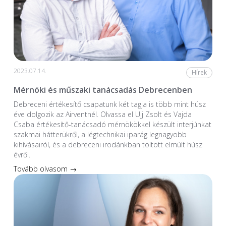
2023.07.14.
Hírek
Mérnöki és műszaki tanácsadás Debrecenben
Debreceni értékesítő csapatunk két tagja is több mint húsz
éve dolgozik az Airventnél. Olvassa el Ujj Zsolt és Vajda
Csaba értékesítő-tanácsadó mérnökökkel készült interjúnkat
szakmai hátterükről, a légtechnikai iparág legnagyobb
kihívásairól, és a debreceni irodánkban töltött elmúlt húsz
évről.
Tovább olvasom →