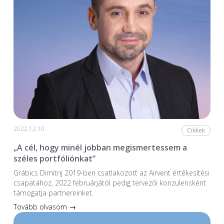
2022.12.10.
Cikkek
„A cél, hogy minél jobban megismertessem a
széles portfóliónkat”
Grábics Dimitrij 2019-ben csatlakozott az Airvent értékesítési
csapatához, 2022 februárjától pedig tervezői konzulensként
támogatja partnereinket.
Tovább olvasom →