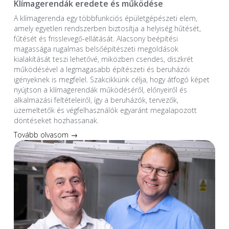
Klímagerendák eredete és működése
A klímagerenda egy többfunkciós épületgépészeti elem,
amely egyetlen rendszerben biztosítja a helyiség hűtését,
fűtését és frisslevegő-ellátását. Alacsony beépítési
magassága rugalmas belsőépítészeti megoldások
kialakítását teszi lehetővé, miközben csendes, diszkrét
működésével a legmagasabb építészeti és beruházói
igényeknek is megfelel. Szakcikkünk célja, hogy átfogó képet
nyújtson a klímagerendák működéséről, előnyeiről és
alkalmazási feltételeiről, így a beruházók, tervezők,
üzemeltetők és végfelhasználók egyaránt megalapozott
döntéseket hozhassanak.
Tovább olvasom →