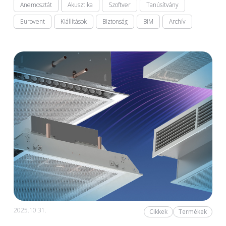
Anemosztát
Akusztika
Szoftver
Tanúsítvány
Eurovent
Kiállítások
Biztonság
BIM
Archív
2025.10.31.
Cikkek
Termékek