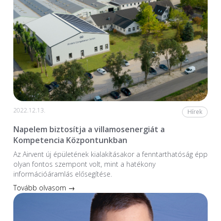
2022.12.13.
Hírek
Napelem biztosítja a villamosenergiát a
Kompetencia Központunkban
Az Airvent új épületének kialakításakor a fenntarthatóság épp
olyan fontos szempont volt, mint a hatékony
információáramlás elősegítése.
Tovább olvasom →