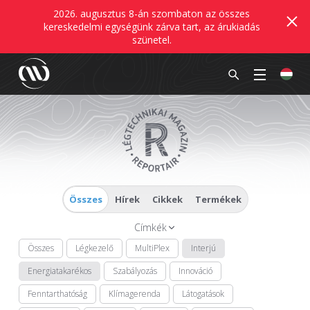
2026. augusztus 8-án szombaton az összes
kereskedelmi egységünk zárva tart, az árukiadás
szünetel.
Összes
Hírek
Cikkek
Termékek
Címkék
Összes
Légkezelő
MultiPlex
Interjú
Energiatakarékos
Szabályozás
Innováció
Fenntarthatóság
Klímagerenda
Látogatások