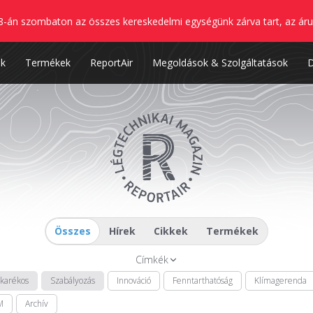
8-án szombaton az összes kereskedelmi egységünk zárva tart, az áru
nk
Termékek
ReportAir
Megoldások & Szolgáltatások
Összes
Hírek
Cikkek
Termékek
Címkék
akarékos
Szabályozás
Innováció
Fenntarthatóság
Klímagerenda
M
Archív