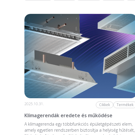
2025.10.31.
Cikkek
Termékek
Klímagerendák eredete és működése
A klímagerenda egy többfunkciós épületgépészeti elem,
amely egyetlen rendszerben biztosítja a helyiség hűtését,