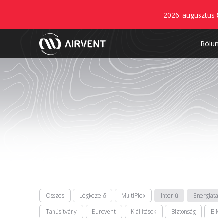
2026. augusztus 
Rólu
Összes
Légkezelő
MultiPlex
Interjú
Energiat
Tanúsítvány
Eurovent
Kiállítások
Biztonság
BI