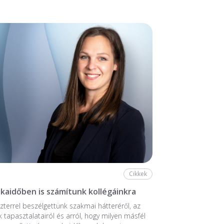
Cikkek
aidőben is számítunk kollégáinkra
zterrel beszélgettünk szakmai hátteréről, az
k tapasztalatairól és arról, hogy milyen másfél