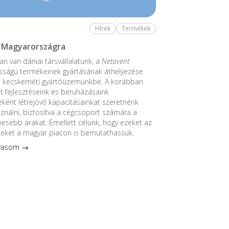
Hírek
Termékek
 Magyarországra
n van dániai társvállalatunk, a
Netavent
sságú termékeinek gyártásának áthelyezése
a kecskeméti gyártóüzemünkbe. A korábban
 fejlesztéseink és beruházásaink
ént létrejövő kapacitásainkat szeretnénk
sználni, biztosítva a cégcsoport számára a
esebb árakat. Emellett célunk, hogy ezeket az
keket a magyar piacon is bemutathassuk.
lvasom →