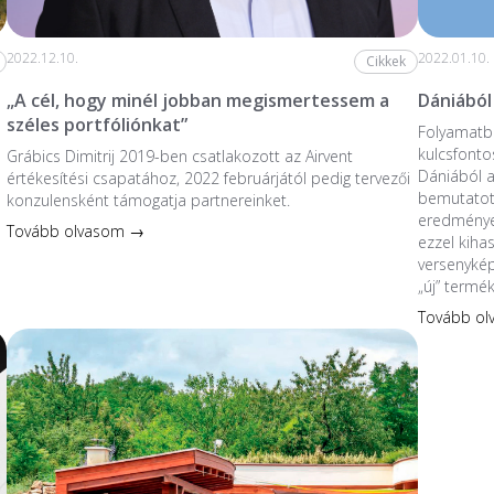
2022.12.10.
2022.01.10.
Cikkek
„A cél, hogy minél jobban megismertessem a
Dániából
széles portfóliónkat”
Folyamatba
kulcsfonto
Grábics Dimitrij 2019-ben csatlakozott az Airvent
Dániából 
értékesítési csapatához, 2022 februárjától pedig tervezői
bemutatott
konzulensként támogatja partnereinket.
eredmények
Tovább olvasom →
ezzel kiha
versenykép
„új” termé
Tovább o