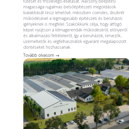
fűtését és frisslevegő-ellátását. Alacsony beépítési
magassága rugalmas belsőépítészeti megoldások
kialakítását teszi lehetővé, miközben csendes, diszkrét
működésével a legmagasabb építészeti és beruházói
igényeknek is megfelel. Szakcikkünk célja, hogy átfogó
képet nyújtson a klímagerendák működéséről, előnyeiről
és alkalmazási feltételeiről, így a beruházók, tervezők,
üzemeltetők és végfelhasználók egyaránt megalapozott
döntéseket hozhassanak.
Tovább olvasom →