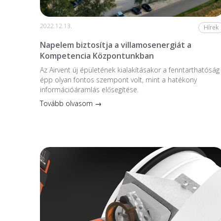
2022.12.13.
Hírek
Napelem biztosítja a villamosenergiát a
Kompetencia Központunkban
Az Airvent új épületének kialakításakor a fenntarthatóság
épp olyan fontos szempont volt, mint a hatékony
információáramlás elősegítése.
Tovább olvasom →