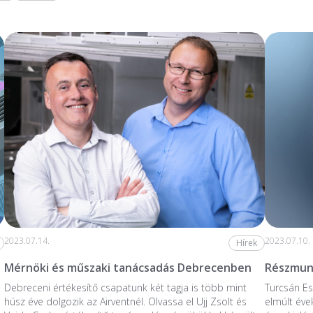
2023.07.14.
2023.07.10.
Hírek
Mérnöki és műszaki tanácsadás Debrecenben
Részmunk
Debreceni értékesítő csapatunk két tagja is több mint
Turcsán Es
húsz éve dolgozik az Airventnél. Olvassa el Ujj Zsolt és
elmúlt éve