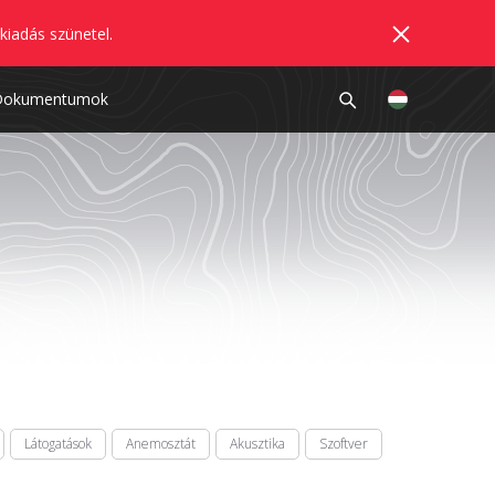
kiadás szünetel.
Dokumentumok
Látogatások
Anemosztát
Akusztika
Szoftver