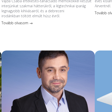
Vajda Csaba értékesítő-tanácsadó mérnökökkel készült
éves kislá
interjúnkat szakmai hátterükről, a légtechnikai iparág
Airventnél.
legnagyobb kihívásairól, és a debreceni
Tovább o
irodánkban töltött elmúlt húsz évről.
Tovább olvasom →