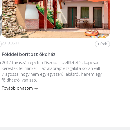
2018.05.11.
Hírek
Földdel borított ökoház
i
2017 tavaszán egy fürdőszobai szellőztetés kapcsán
kerestek fel minket – az alaprajz vizsgálata során vált
világossá, hogy nem egy egyszerű lakásról, hanem egy
földházról van szó.
Tovább olvasom →