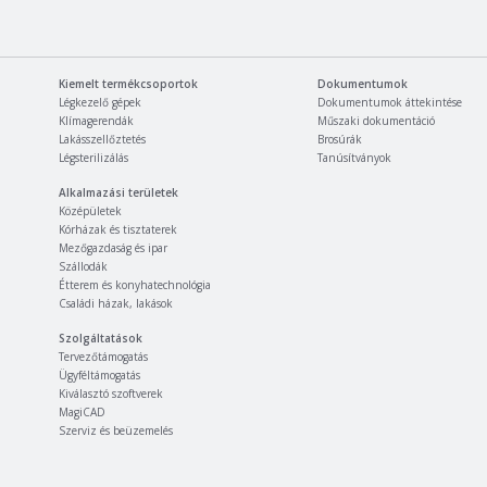
Kiemelt termékcsoportok
Dokumentumok
Légkezelő gépek
Dokumentumok áttekintése
Klímagerendák
Műszaki dokumentáció
Lakásszellőztetés
Brosúrák
Légsterilizálás
Tanúsítványok
Alkalmazási területek
Középületek
Kórházak és tisztaterek
Mezőgazdaság és ipar
Szállodák
Étterem és konyhatechnológia
Családi házak, lakások
Szolgáltatások
Tervezőtámogatás
Ügyféltámogatás
Kiválasztó szoftverek
MagiCAD
Szerviz és beüzemelés