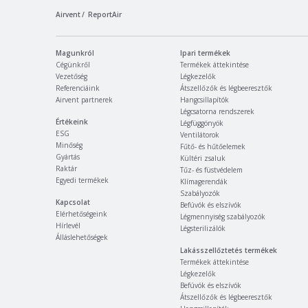
Airvent
ReportAir
Magunkról
Ipari termékek
Cégünkről
Termékek áttekintése
Vezetőség
Légkezelők
Referenciáink
Átszellőzők és légbeeresztők
Airvent partnerek
Hangcsillapítók
Légcsatorna rendszerek
Értékeink
Légfüggönyök
ESG
Ventilátorok
Minőség
Fűtő- és hűtőelemek
Gyártás
Kültéri zsaluk
Raktár
Tűz- és füstvédelem
Egyedi termékek
Klímagerendák
Szabályozók
Kapcsolat
Befúvók és elszívók
Elérhetőségeink
Légmennyiség szabályozók
Hírlevél
Légsterilizálók
Álláslehetőségek
Lakásszellőztetés termékek
Termékek áttekintése
Légkezelők
Befúvók és elszívók
Átszellőzők és légbeeresztők