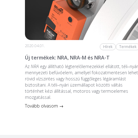
2020.04.01.
Hírek
Termékek
Új termékek: NRA, NRA-M és NRA-T
Az
NRA
egy állítható légterelőlemezekkel ellátott, téli–nyár
mennyezeti befúvóelem, amellyel fokozatmentesen lehet
rövid vízszintes vagy hosszú függőleges légáramlást
biztosítani. A téli–nyári üzemállapot közötti váltás
történhet kézi állítással, motoros vagy termoelemes
mozgatással.
Tovább olvasom →