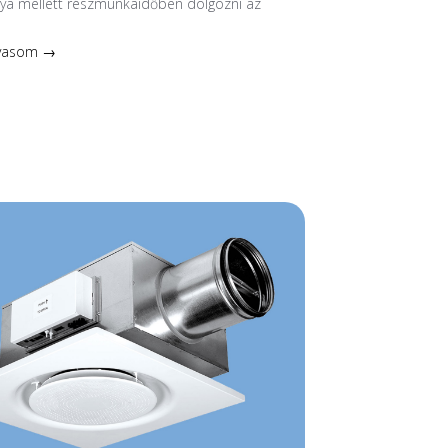
nya mellett részmunkaidőben dolgozni az
lvasom →