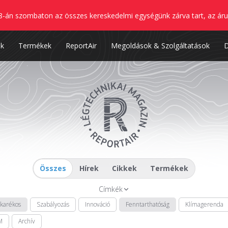
8-án szombaton az összes kereskedelmi egységünk zárva tart, az áru
nk
Termékek
ReportAir
Megoldások & Szolgáltatások
Összes
Hírek
Cikkek
Termékek
Címkék
akarékos
Szabályozás
Innováció
Fenntarthatóság
Klímagerenda
M
Archív