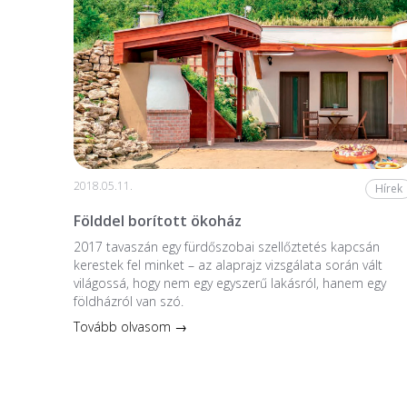
2018.05.11.
Hírek
Földdel borított ökoház
2017 tavaszán egy fürdőszobai szellőztetés kapcsán
kerestek fel minket – az alaprajz vizsgálata során vált
világossá, hogy nem egy egyszerű lakásról, hanem egy
földházról van szó.
Tovább olvasom →