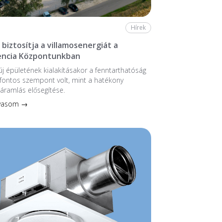
Hírek
biztosítja a villamosenergiát a
ncia Központunkban
 új épületének kialakításakor a fenntarthatóság
fontos szempont volt, mint a hatékony
áramlás elősegítése.
lvasom →