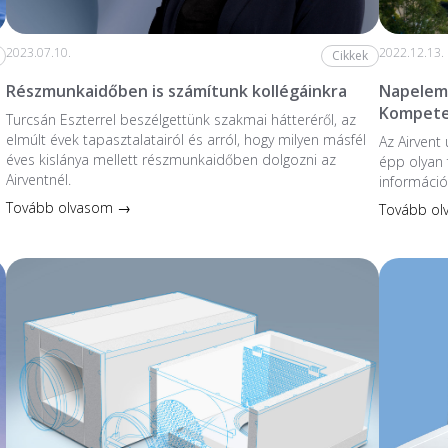
2023.07.10.
2022.12.13.
Cikkek
Részmunkaidőben is számítunk kollégáinkra
Napelem 
Kompete
Turcsán Eszterrel beszélgettünk szakmai hátteréről, az
elmúlt évek tapasztalatairól és arról, hogy milyen másfél
Az Airvent
éves kislánya mellett részmunkaidőben dolgozni az
épp olyan 
Airventnél.
információ
Tovább olvasom →
Tovább o