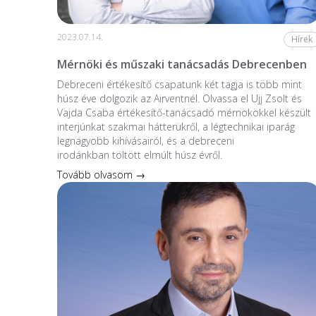
2023.07.14.
Hírek
Mérnöki és műszaki tanácsadás Debrecenben
Debreceni értékesítő csapatunk két tagja is több mint
húsz éve dolgozik az Airventnél. Olvassa el Ujj Zsolt és
Vajda Csaba értékesítő-tanácsadó mérnökökkel készült
interjúnkat szakmai hátterükről, a légtechnikai iparág
legnagyobb kihívásairól, és a debreceni
irodánkban töltött elmúlt húsz évről.
Tovább olvasom →