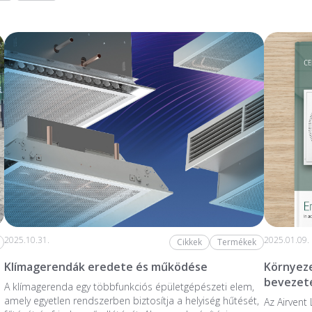
2025.10.31.
2025.01.09.
Cikkek
Termékek
Klímagerendák eredete és működése
Környeze
bevezeté
A klímagerenda egy többfunkciós épületgépészeti elem,
amely egyetlen rendszerben biztosítja a helyiség hűtését,
Az Airvent 