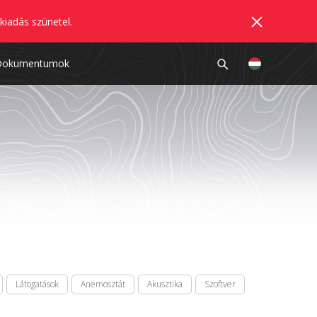
kiadás szünetel.
Dokumentumok
Látogatások
Anemosztát
Akusztika
Szoftver