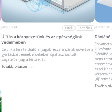
2022.10.14.
2022.01.10.
Hírek
Termékek
Újítás a környezetünk és az egészségünk
Dániából
védelmében
Folyamatba
kulcsfonto
Célunk a fenntartható anyagok részarányának növelése a
Dániából 
gyártásban, ennek érdekében újrahasznosított
bemutatott
szigetelőanyagra tértünk át.
eredmények
Tovább olvasom →
ezzel kiha
versenykép
„új” termé
Tovább o