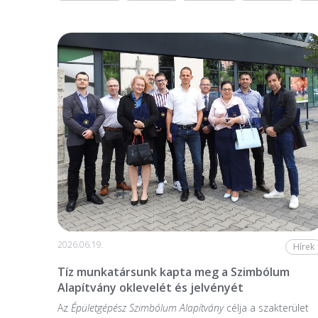
2026.06.19.
Hírek
Tíz munkatársunk kapta meg a Szimbólum
Alapítvány oklevelét és jelvényét
Az
Épületgépész Szimbólum Alapítvány
célja a szakterület