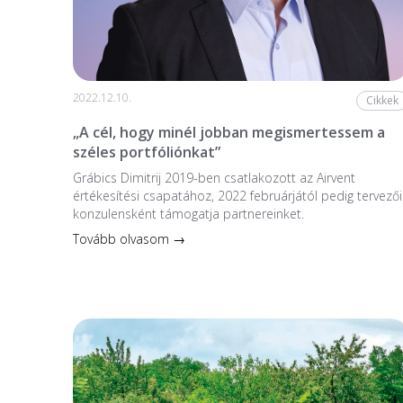
2022.12.10.
Cikkek
„A cél, hogy minél jobban megismertessem a
széles portfóliónkat”
Grábics Dimitrij 2019-ben csatlakozott az Airvent
értékesítési csapatához, 2022 februárjától pedig tervezői
konzulensként támogatja partnereinket.
Tovább olvasom →