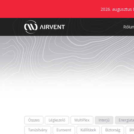
2026. augusztus 
Rólu
Összes
Légkezelő
MultiPlex
Interjú
Energiat
Tanúsítvány
Eurovent
Kiállítások
Biztonság
BI