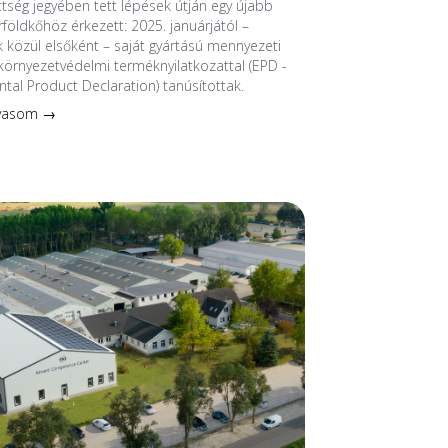
ttség jegyében tett lépések útján egy újabb
földkőhöz érkezett: 2025. januárjától –
 közül elsőként – saját gyártású mennyezeti
környezetvédelmi terméknyilatkozattal (EPD -
tal Product Declaration) tanúsítottak.
lvasom →