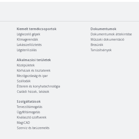
Kiemelt termékcsoportok
Dokumentumok
Légkezelő gépek
Dokumentumok áttekintése
Klímagerendák
Műszaki dokumentáció
Lakásszellőztetés
Brosúrák
Légsterilizálás
Tanúsítványok
Alkalmazási területek
Középületek
Kórházak és tisztaterek
Mezőgazdaság és ipar
Szállodák
Étterem és konyhatechnológia
Családi házak, lakások
Szolgáltatások
Tervezőtámogatás
Ügyféltámogatás
Kiválasztó szoftverek
MagiCAD
Szerviz és beüzemelés