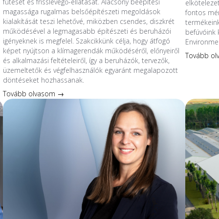
fűtését és frisslevegő-ellátását. Alacsony beépítési
elköteleze
magassága rugalmas belsőépítészeti megoldások
fontos mér
kialakítását teszi lehetővé, miközben csendes, diszkrét
termékeink
működésével a legmagasabb építészeti és beruházói
befúvóink 
igényeknek is megfelel. Szakcikkünk célja, hogy átfogó
Environmen
képet nyújtson a klímagerendák működéséről, előnyeiről
Tovább o
és alkalmazási feltételeiről, így a beruházók, tervezők,
üzemeltetők és végfelhasználók egyaránt megalapozott
döntéseket hozhassanak.
Tovább olvasom →