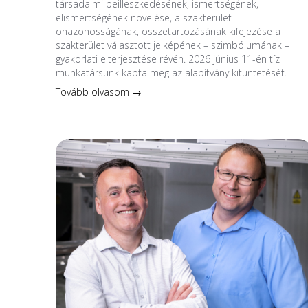
társadalmi beilleszkedésének, ismertségének,
elismertségének növelése, a szakterület
önazonosságának, összetartozásának kifejezése a
szakterület választott jelképének – szimbólumának –
gyakorlati elterjesztése révén. 2026 június 11-én tíz
munkatársunk kapta meg az alapítvány kitüntetését.
Tovább olvasom →