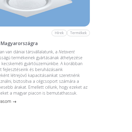
Hírek
Termékek
 Magyarországra
n van dániai társvállalatunk, a
Netavent
sságú termékeinek gyártásának áthelyezése
a kecskeméti gyártóüzemünkbe. A korábban
 fejlesztéseink és beruházásaink
ént létrejövő kapacitásainkat szeretnénk
sználni, biztosítva a cégcsoport számára a
esebb árakat. Emellett célunk, hogy ezeket az
keket a magyar piacon is bemutathassuk.
lvasom →