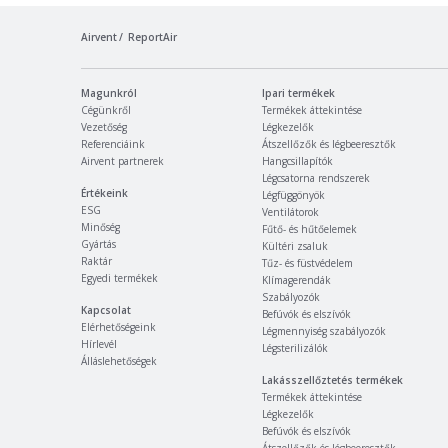
Airvent
ReportAir
Magunkról
Ipari termékek
Cégünkről
Termékek áttekintése
Vezetőség
Légkezelők
Referenciáink
Átszellőzők és légbeeresztők
Airvent partnerek
Hangcsillapítók
Légcsatorna rendszerek
Értékeink
Légfüggönyök
ESG
Ventilátorok
Minőség
Fűtő- és hűtőelemek
Gyártás
Kültéri zsaluk
Raktár
Tűz- és füstvédelem
Egyedi termékek
Klímagerendák
Szabályozók
Kapcsolat
Befúvók és elszívók
Elérhetőségeink
Légmennyiség szabályozók
Hírlevél
Légsterilizálók
Álláslehetőségek
Lakásszellőztetés termékek
Termékek áttekintése
Légkezelők
Befúvók és elszívók