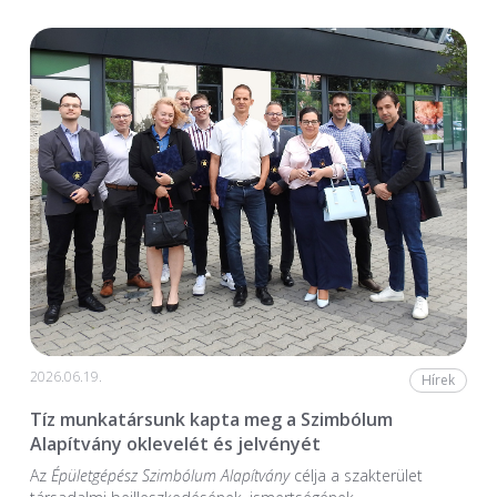
2026.06.19.
Hírek
Tíz munkatársunk kapta meg a Szimbólum
Alapítvány oklevelét és jelvényét
Az
Épületgépész Szimbólum Alapítvány
célja a szakterület