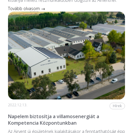
kislánya mellett részmunkaidőben dolgozni az Airventnél.
Tovább olvasom →
2022.12.13.
Hírek
Napelem biztosítja a villamosenergiát a
Kompetencia Központunkban
Az Airvent új épületének kialakításakor a fenntarthatóság épp