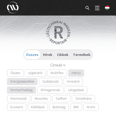
Összes
Hírek
Cikkek
Termékek
Címkék
Összes
Légkezelő
MultiPlex
Interjú
Energiatakarékos
Szabályozás
Innováció
Fenntarthatóság
Klímagerenda
Látogatások
Anemosztát
Akusztika
Szoftver
Tanúsítvány
Eurovent
Kiállítások
Biztonság
BIM
Archív