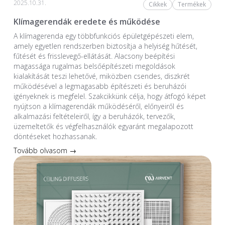
2025.10.31.
Cikkek
Termékek
Klímagerendák eredete és működése
A klímagerenda egy többfunkciós épületgépészeti elem,
amely egyetlen rendszerben biztosítja a helyiség hűtését,
fűtését és frisslevegő-ellátását. Alacsony beépítési
magassága rugalmas belsőépítészeti megoldások
kialakítását teszi lehetővé, miközben csendes, diszkrét
működésével a legmagasabb építészeti és beruházói
igényeknek is megfelel. Szakcikkünk célja, hogy átfogó képet
nyújtson a klímagerendák működéséről, előnyeiről és
alkalmazási feltételeiről, így a beruházók, tervezők,
üzemeltetők és végfelhasználók egyaránt megalapozott
döntéseket hozhassanak.
Tovább olvasom →