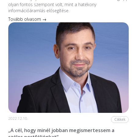
olyan fontos szempont volt, mint a hatékony
információáramlás elősegítése.
Tovább olvasom →
2022.12.10.
Cikkek
„A cél, hogy minél jobban megismertessem a
széles portfóliónkat”