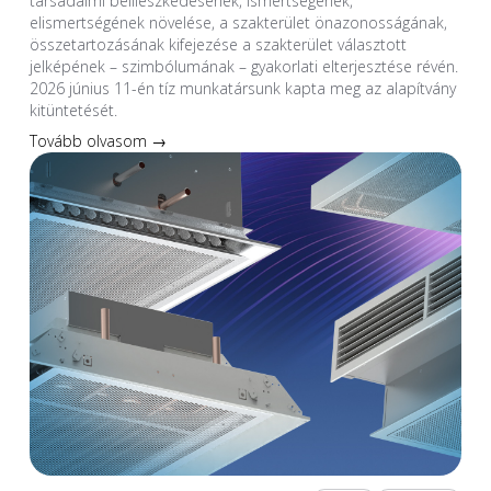
társadalmi beilleszkedésének, ismertségének,
elismertségének növelése, a szakterület önazonosságának,
összetartozásának kifejezése a szakterület választott
jelképének – szimbólumának – gyakorlati elterjesztése révén.
2026 június 11-én tíz munkatársunk kapta meg az alapítvány
kitüntetését.
Tovább olvasom →