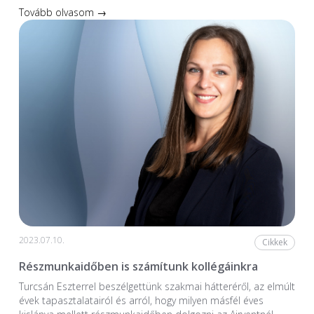
Tovább olvasom →
2023.07.10.
Cikkek
Részmunkaidőben is számítunk kollégáinkra
Turcsán Eszterrel beszélgettünk szakmai hátteréről, az elmúlt
évek tapasztalatairól és arról, hogy milyen másfél éves