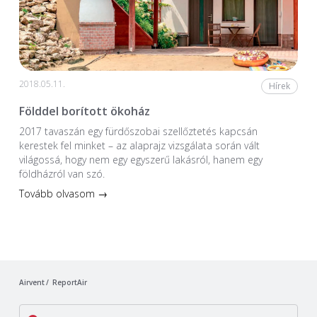
2018.05.11.
Hírek
Földdel borított ökoház
2017 tavaszán egy fürdőszobai szellőztetés kapcsán
kerestek fel minket – az alaprajz vizsgálata során vált
világossá, hogy nem egy egyszerű lakásról, hanem egy
földházról van szó.
Tovább olvasom →
Airvent
ReportAir