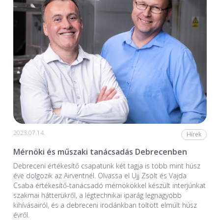
2023.07.14.
Hírek
Mérnöki és műszaki tanácsadás Debrecenben
Debreceni értékesítő csapatunk két tagja is több mint húsz
éve dolgozik az Airventnél. Olvassa el Ujj Zsolt és Vajda
Csaba értékesítő-tanácsadó mérnökökkel készült interjúnkat
szakmai hátterükről, a légtechnikai iparág legnagyobb
kihívásairól, és a debreceni irodánkban töltött elmúlt húsz
évről.