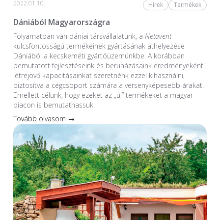
2022.01.10.
Hírek
Termékek
Dániából Magyarországra
Folyamatban van dániai társvállalatunk, a
Netavent
kulcsfontosságú termékeinek gyártásának áthelyezése
Dániából a kecskeméti gyártóüzemünkbe. A korábban
bemutatott fejlesztéseink és beruházásaink eredményeként
létrejövő kapacitásainkat szeretnénk ezzel kihasználni,
biztosítva a cégcsoport számára a versenyképesebb árakat.
Emellett célunk, hogy ezeket az „új” termékeket a magyar
piacon is bemutathassuk.
Tovább olvasom →