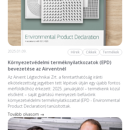
2025.01.09.
Hírek
Cikkek
Termékek
Környezetvédelmi terméknyilatkozatok (EPD)
bevezetése az Airventnél
Az Airvent Légtechnikai Zrt. a fenntarthatóság iránti
elkötelezettség jegyében tett lépések útján egy újabb fontos
mérföldkőhöz érkezett: 2025. januárjától – termékeink közül
elsőként – saját gyártású mennyezeti befúvóink
környezetvédelmi terméknyilatkozattal (EPD - Environmental
Product Declaration) tanúsítottak.
Tovább olvasom →