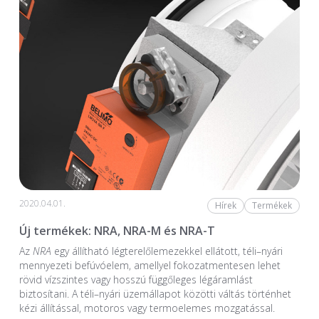
2020.04.01.
Hírek
Termékek
Új termékek: NRA, NRA-M és NRA-T
Az
NRA
egy állítható légterelőlemezekkel ellátott, téli–nyári
mennyezeti befúvóelem, amellyel fokozatmentesen lehet
rövid vízszintes vagy hosszú függőleges légáramlást
biztosítani. A téli–nyári üzemállapot közötti váltás történhet
kézi állítással, motoros vagy termoelemes mozgatással.