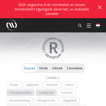
2026. augusztus 8-án szombaton az összes
kereskedelmi egységünk zárva tart, az árukiadás
szünetel.
Összes
Hírek
Cikkek
Termékek
Címkék
Összes
Légkezelő
MultiPlex
Interjú
Energiatakarékos
Szabályozás
Innováció
Fenntarthatóság
Klímagerenda
Látogatások