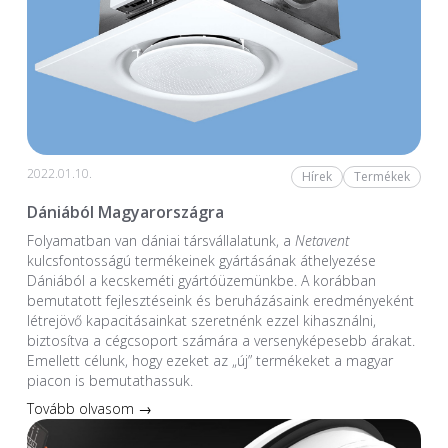
2022.01.10.
Hírek
Termékek
Dániából Magyarországra
Folyamatban van dániai társvállalatunk, a
Netavent
kulcsfontosságú termékeinek gyártásának áthelyezése
Dániából a kecskeméti gyártóüzemünkbe. A korábban
bemutatott fejlesztéseink és beruházásaink eredményeként
létrejövő kapacitásainkat szeretnénk ezzel kihasználni,
biztosítva a cégcsoport számára a versenyképesebb árakat.
Emellett célunk, hogy ezeket az „új” termékeket a magyar
piacon is bemutathassuk.
Tovább olvasom →