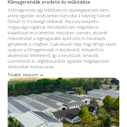
Klímagerendák eredete és működése
A klímagerenda egy többfunkciós épületgépészeti elem,
amely egyetlen rendszerben biztosítja a helyiség hűtését,
fűtését és frisslevegő-ellátását. Alacsony beépítési
magassága rugalmas belsőépítészeti megoldások
kialakítását teszi lehetővé, miközben csendes, diszkrét
működésével a legmagasabb építészeti és beruházói
igényeknek is megfelel. Szakcikkünk célja, hogy átfogó képet
nyújtson a klímagerendák működéséről, előnyeiről és
alkalmazási feltételeiről, így a beruházók, tervezők,
üzemeltetők és végfelhasználók egyaránt megalapozott
döntéseket hozhassanak.
Tovább olvasom →