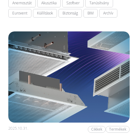
Anemosztát
Akusztika
Szoftver
Tanúsítvány
Eurovent
Kiállítások
Biztonság
BIM
Archív
2025.10.31.
Cikkek
Termékek