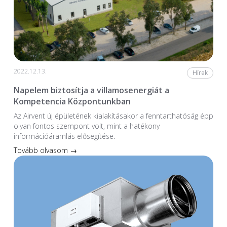
2022.12.13.
Hírek
Napelem biztosítja a villamosenergiát a
Kompetencia Központunkban
Az Airvent új épületének kialakításakor a fenntarthatóság épp
olyan fontos szempont volt, mint a hatékony
információáramlás elősegítése.
Tovább olvasom →