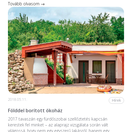
Tovább olvasom →
2018.05.11.
Hírek
Földdel borított ökoház
2017 tavaszán egy fürdőszobai szellőztetés kapcsán
kerestek fel minket – az alaprajz vizsgálata során vált
világossá, hogy nem egy egyszerű lakásról, hanem egy