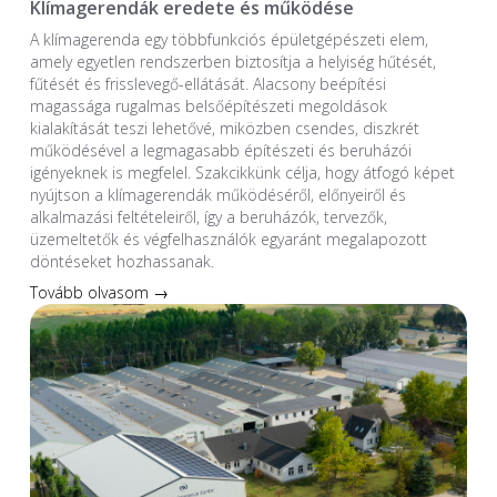
Klímagerendák eredete és működése
A klímagerenda egy többfunkciós épületgépészeti elem,
amely egyetlen rendszerben biztosítja a helyiség hűtését,
fűtését és frisslevegő-ellátását. Alacsony beépítési
magassága rugalmas belsőépítészeti megoldások
kialakítását teszi lehetővé, miközben csendes, diszkrét
működésével a legmagasabb építészeti és beruházói
igényeknek is megfelel. Szakcikkünk célja, hogy átfogó képet
nyújtson a klímagerendák működéséről, előnyeiről és
alkalmazási feltételeiről, így a beruházók, tervezők,
üzemeltetők és végfelhasználók egyaránt megalapozott
döntéseket hozhassanak.
Tovább olvasom →