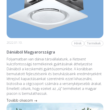
2022.01.10.
Hírek
Termékek
Dániából Magyarországra
Folyamatban van dániai társvállalatunk, a
Netavent
kulcsfontosságú termékeinek gyártásának áthelyezése
Dániából a kecskeméti gyártóüzemünkbe. A korábban
bemutatott fejlesztéseink és beruházásaink eredményeként
létrejövő kapacitásainkat szeretnénk ezzel kihasználni,
biztosítva a cégcsoport számára a versenyképesebb árakat.
Emellett célunk, hogy ezeket az „új” termékeket a magyar
piacon is bemutathassuk.
Tovább olvasom →