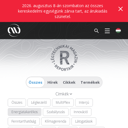
2026. augusztus 8-án szombaton az összes
kereskedelmi egységünk zárva tart, az árukiadás
szünetel.
Összes
Hírek
Cikkek
Termékek
Címkék
Összes
Légkezelő
MultiPlex
Interjú
Energiatakarékos
Szabályozás
Innováció
Fenntarthatóság
Klímagerenda
Látogatások