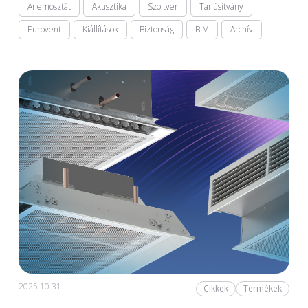
Anemosztát
Akusztika
Szoftver
Tanúsítvány
Eurovent
Kiállítások
Biztonság
BIM
Archív
2025.10.31.
Cikkek
Termékek