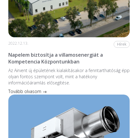
2022.12.13.
Hírek
Napelem biztosítja a villamosenergiát a
Kompetencia Központunkban
Az Airvent új épületének kialakításakor a fenntarthatóság épp
olyan fontos szempont volt, mint a hatékony
információáramlás elősegítése.
Tovább olvasom →