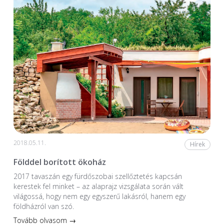
2018.05.11.
Hírek
Földdel borított ökoház
2017 tavaszán egy fürdőszobai szellőztetés kapcsán
kerestek fel minket – az alaprajz vizsgálata során vált
világossá, hogy nem egy egyszerű lakásról, hanem egy
földházról van szó.
Tovább olvasom →