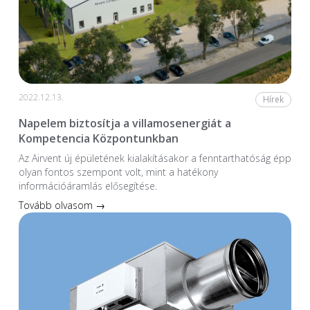
2022.12.13.
Hírek
Napelem biztosítja a villamosenergiát a
Kompetencia Központunkban
Az Airvent új épületének kialakításakor a fenntarthatóság épp
olyan fontos szempont volt, mint a hatékony
információáramlás elősegítése.
Tovább olvasom →