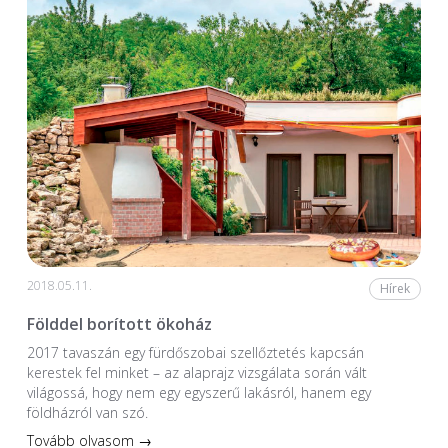
2018.05.11.
Hírek
Földdel borított ökoház
2017 tavaszán egy fürdőszobai szellőztetés kapcsán
kerestek fel minket – az alaprajz vizsgálata során vált
világossá, hogy nem egy egyszerű lakásról, hanem egy
földházról van szó.
Tovább olvasom →