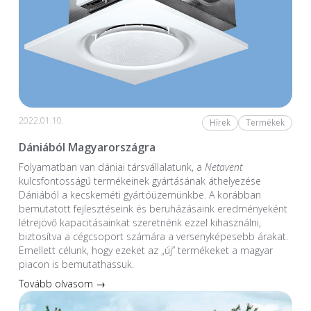
2022.01.10.
Hírek
Termékek
Dániából Magyarországra
Folyamatban van dániai társvállalatunk, a
Netavent
kulcsfontosságú termékeinek gyártásának áthelyezése
Dániából a kecskeméti gyártóüzemünkbe. A korábban
bemutatott fejlesztéseink és beruházásaink eredményeként
létrejövő kapacitásainkat szeretnénk ezzel kihasználni,
biztosítva a cégcsoport számára a versenyképesebb árakat.
Emellett célunk, hogy ezeket az „új” termékeket a magyar
piacon is bemutathassuk.
Tovább olvasom →