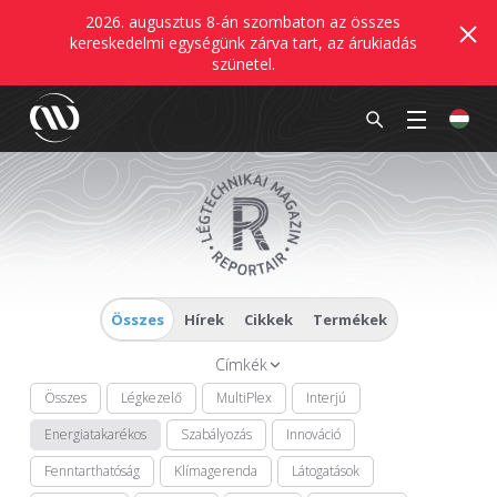
2026. augusztus 8-án szombaton az összes
kereskedelmi egységünk zárva tart, az árukiadás
szünetel.
Összes
Hírek
Cikkek
Termékek
Címkék
Összes
Légkezelő
MultiPlex
Interjú
Energiatakarékos
Szabályozás
Innováció
Fenntarthatóság
Klímagerenda
Látogatások