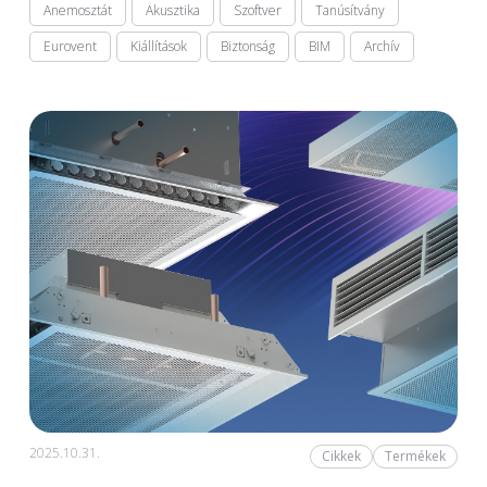
Anemosztát
Akusztika
Szoftver
Tanúsítvány
Eurovent
Kiállítások
Biztonság
BIM
Archív
2025.10.31.
Cikkek
Termékek