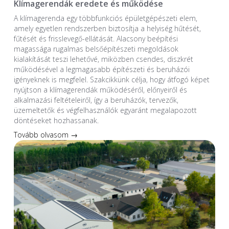
Klímagerendák eredete és működése
A klímagerenda egy többfunkciós épületgépészeti elem,
amely egyetlen rendszerben biztosítja a helyiség hűtését,
fűtését és frisslevegő-ellátását. Alacsony beépítési
magassága rugalmas belsőépítészeti megoldások
kialakítását teszi lehetővé, miközben csendes, diszkrét
működésével a legmagasabb építészeti és beruházói
igényeknek is megfelel. Szakcikkünk célja, hogy átfogó képet
nyújtson a klímagerendák működéséről, előnyeiről és
alkalmazási feltételeiről, így a beruházók, tervezők,
üzemeltetők és végfelhasználók egyaránt megalapozott
döntéseket hozhassanak.
Tovább olvasom →