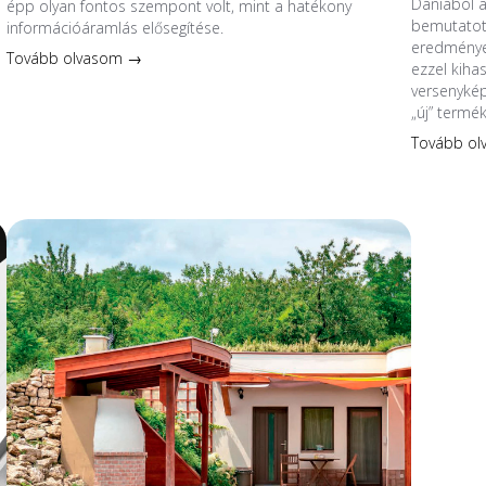
Dániából 
épp olyan fontos szempont volt, mint a hatékony
bemutatott
információáramlás elősegítése.
eredmények
Tovább olvasom →
ezzel kiha
versenykép
„új” termé
Tovább o