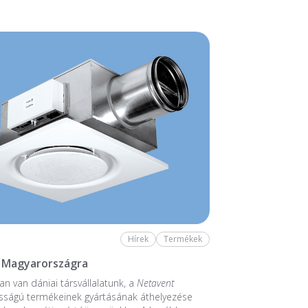
Hírek
Termékek
 Magyarországra
n van dániai társvállalatunk, a
Netavent
sságú termékeinek gyártásának áthelyezése