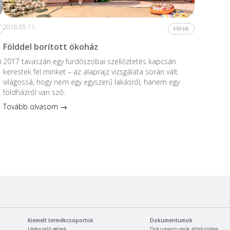
2018.05.11.
Hírek
Földdel borított ökoház
i
2017 tavaszán egy fürdőszobai szellőztetés kapcsán
kerestek fel minket – az alaprajz vizsgálata során vált
világossá, hogy nem egy egyszerű lakásról, hanem egy
földházról van szó.
Tovább olvasom →
Kiemelt termékcsoportok
Dokumentumok
Légkezelő gépek
Dokumentumok áttekintése