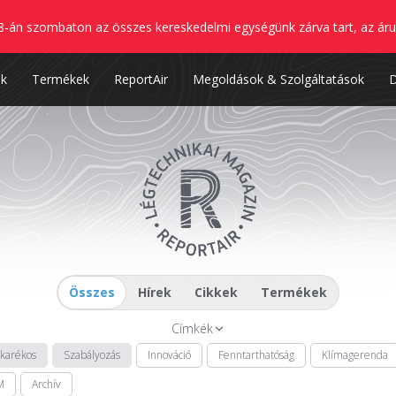
8-án szombaton az összes kereskedelmi egységünk zárva tart, az áru
nk
Termékek
ReportAir
Megoldások & Szolgáltatások
Összes
Hírek
Cikkek
Termékek
Címkék
akarékos
Szabályozás
Innováció
Fenntarthatóság
Klímagerenda
M
Archív