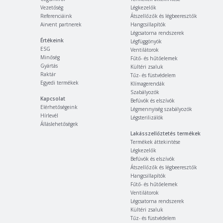
Vezetőség
Légkezelők
Referenciáink
Átszellőzők és légbeeresztők
Airvent partnerek
Hangcsillapítók
Légcsatorna rendszerek
Értékeink
Légfüggönyök
ESG
Ventilátorok
Minőség
Fűtő- és hűtőelemek
Gyártás
Kültéri zsaluk
Raktár
Tűz- és füstvédelem
Egyedi termékek
Klímagerendák
Szabályozók
Kapcsolat
Befúvók és elszívók
Elérhetőségeink
Légmennyiség szabályozók
Hírlevél
Légsterilizálók
Álláslehetőségek
Lakásszellőztetés termékek
Termékek áttekintése
Légkezelők
Befúvók és elszívók
Átszellőzők és légbeeresztők
Hangcsillapítók
Fűtő- és hűtőelemek
Ventilátorok
Légcsatorna rendszerek
Kültéri zsaluk
Tűz- és füstvédelem