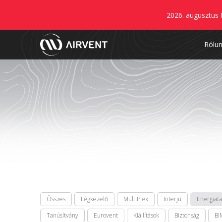
2026. augusztus 
Rólu
Összes
Légkezelő
MultiPlex
Interjú
Energiat
Tanúsítvány
Eurovent
Kiállítások
Biztonság
BI