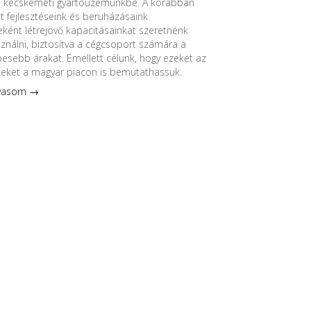
a kecskeméti gyártóüzemünkbe. A korábban
 fejlesztéseink és beruházásaink
ént létrejövő kapacitásainkat szeretnénk
sználni, biztosítva a cégcsoport számára a
esebb árakat. Emellett célunk, hogy ezeket az
keket a magyar piacon is bemutathassuk.
lvasom →