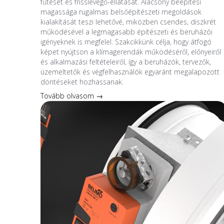
fűtését és frisslevegő-ellátását. Alacsony beépítési
magassága rugalmas belsőépítészeti megoldások
kialakítását teszi lehetővé, miközben csendes, diszkrét
működésével a legmagasabb építészeti és beruházói
igényeknek is megfelel. Szakcikkünk célja, hogy átfogó
képet nyújtson a klímagerendák működéséről, előnyeiről
és alkalmazási feltételeiről, így a beruházók, tervezők,
üzemeltetők és végfelhasználók egyaránt megalapozott
döntéseket hozhassanak.
Tovább olvasom →