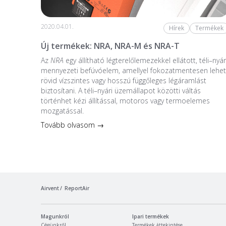
2020.04.01.
Hírek
Termékek
Új termékek: NRA, NRA-M és NRA-T
Az
NRA
egy állítható légterelőlemezekkel ellátott, téli–nyár
mennyezeti befúvóelem, amellyel fokozatmentesen lehet
rövid vízszintes vagy hosszú függőleges légáramlást
biztosítani. A téli–nyári üzemállapot közötti váltás
történhet kézi állítással, motoros vagy termoelemes
mozgatással.
Tovább olvasom →
Airvent
ReportAir
Magunkról
Ipari termékek
Cégünkről
Termékek áttekintése