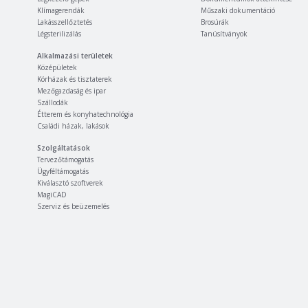
Klímagerendák
Műszaki dokumentáció
Lakásszellőztetés
Brosúrák
Légsterilizálás
Tanúsítványok
Alkalmazási területek
Középületek
Kórházak és tisztaterek
Mezőgazdaság és ipar
Szállodák
Étterem és konyhatechnológia
Családi házak, lakások
Szolgáltatások
Tervezőtámogatás
Ügyféltámogatás
Kiválasztó szoftverek
MagiCAD
Szerviz és beüzemelés