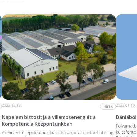
2022.12.13.
2022.01.10.
Hírek
Napelem biztosítja a villamosenergiát a
Dániából
Kompetencia Központunkban
Folyamatba
kulcsfonto
Az Airvent új épületének kialakításakor a fenntarthatóság