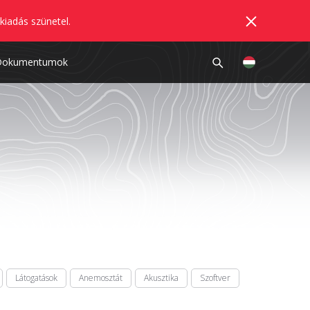
kiadás szünetel.
Dokumentumok
Látogatások
Anemosztát
Akusztika
Szoftver