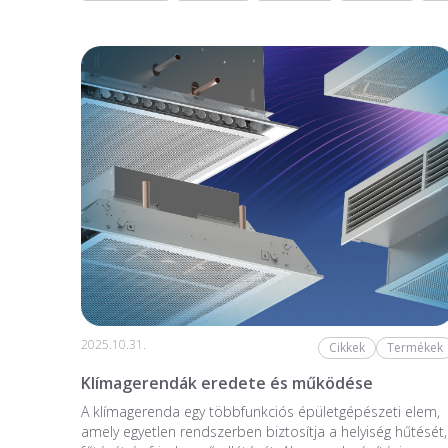
2025.10.31.
Cikkek
Termékek
Klímagerendák eredete és működése
A klímagerenda egy többfunkciós épületgépészeti elem,
amely egyetlen rendszerben biztosítja a helyiség hűtését,