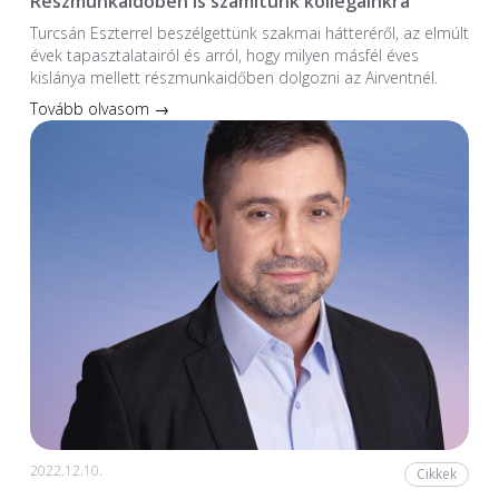
Részmunkaidőben is számítunk kollégáinkra
Turcsán Eszterrel beszélgettünk szakmai hátteréről, az elmúlt
évek tapasztalatairól és arról, hogy milyen másfél éves
kislánya mellett részmunkaidőben dolgozni az Airventnél.
Tovább olvasom →
2022.12.10.
Cikkek