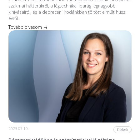
szakmai hátterükről, a légtechnikai iparág legnagyobb
kihívásairól, és a debreceni irodánkban töltött elmúlt húsz
évről.
Tovább olvasom →
2023.07.10.
Cikkek