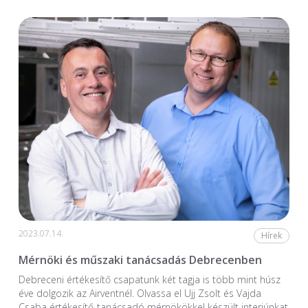
2023.07.14.
Hírek
Mérnöki és műszaki tanácsadás Debrecenben
Debreceni értékesítő csapatunk két tagja is több mint húsz
éve dolgozik az Airventnél. Olvassa el Ujj Zsolt és Vajda
Csaba értékesítő-tanácsadó mérnökökkel készült interjúnkat