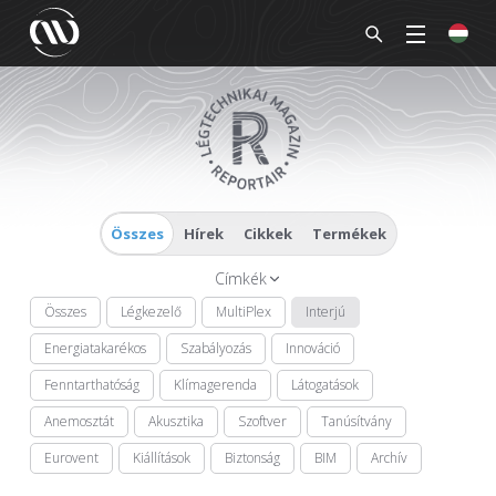
Összes
Hírek
Cikkek
Termékek
Címkék
Összes
Légkezelő
MultiPlex
Interjú
Energiatakarékos
Szabályozás
Innováció
Fenntarthatóság
Klímagerenda
Látogatások
Anemosztát
Akusztika
Szoftver
Tanúsítvány
Eurovent
Kiállítások
Biztonság
BIM
Archív