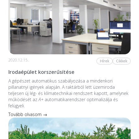
2020.12.15.
Hírek
Cikkek
Irodaépület korszerűsítése
A gépészet automatikus szabályozása a mindenkori
pillanatnyi igények alapján. A raktárból lett üzemiroda
teljesen új lég- és klímatechnikai rendszert kapott, amelynek
működését az
A+
automatikarendszer optimalizálja és
felügyeli.
Tovább olvasom →