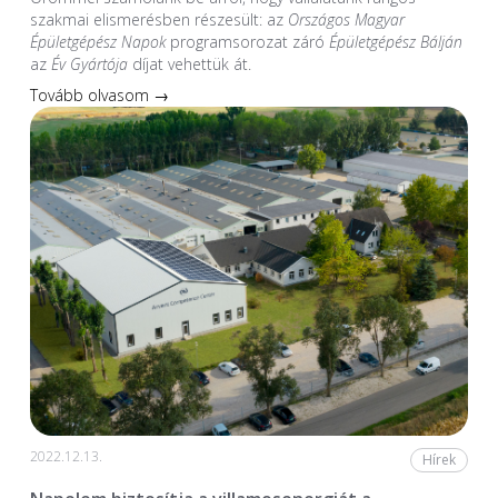
szakmai elismerésben részesült: az
Országos Magyar
Épületgépész Napok
programsorozat záró
Épületgépész Bálján
az
Év Gyártója
díjat vehettük át.
Tovább olvasom →
2022.12.13.
Hírek