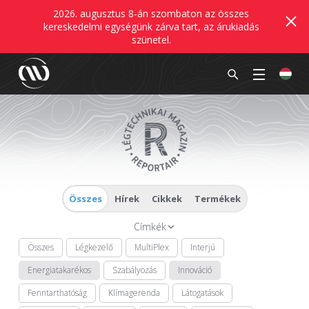
2026. augusztus 8-án szombaton az összes
kereskedelmi egységünk zárva tart, az árukiadás
szünetel.
Összes
Hírek
Cikkek
Termékek
Címkék
Összes
Légkezelő
MultiPlex
Interjú
Energiatakarékos
Szabályozás
Innováció
Fenntarthatóság
Klímagerenda
Látogatások