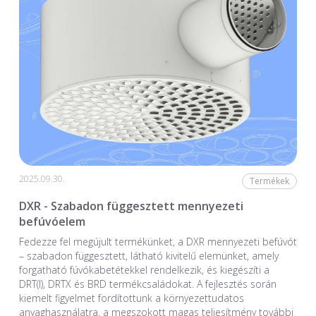
2025.09.30.
Termékek
DXR - Szabadon függesztett mennyezeti
befúvóelem
Fedezze fel megújult termékünket, a DXR mennyezeti befúvót
– szabadon függesztett, látható kivitelű elemünket, amely
forgatható fúvókabetétekkel rendelkezik, és kiegészíti a
DRT(I), DRTX és BRD termékcsaládokat. A fejlesztés során
kiemelt figyelmet fordítottunk a környezettudatos
anyaghasználatra, a megszokott magas teljesítmény további