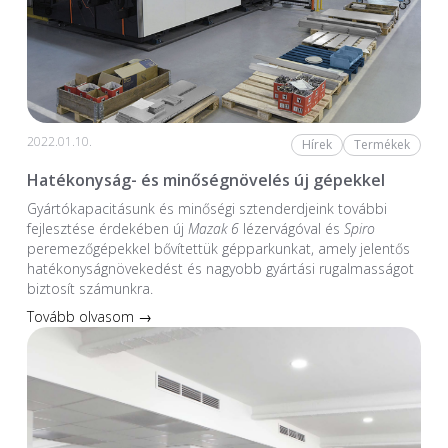
2022.01.10.
Hírek
Termékek
Hatékonyság- és minőségnövelés új gépekkel
Gyártókapacitásunk és minőségi sztenderdjeink további
fejlesztése érdekében új
Mazak 6
lézervágóval és
Spiro
peremezőgépekkel bővítettük gépparkunkat, amely jelentős
hatékonyságnövekedést és nagyobb gyártási rugalmasságot
biztosít számunkra.
Tovább olvasom →