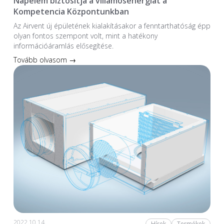
Napelem biztosítja a villamosenergiát a
Kompetencia Központunkban
Az Airvent új épületének kialakításakor a fenntarthatóság épp
olyan fontos szempont volt, mint a hatékony
információáramlás elősegítése.
Tovább olvasom →
2022.10.14.
Hírek
Termékek