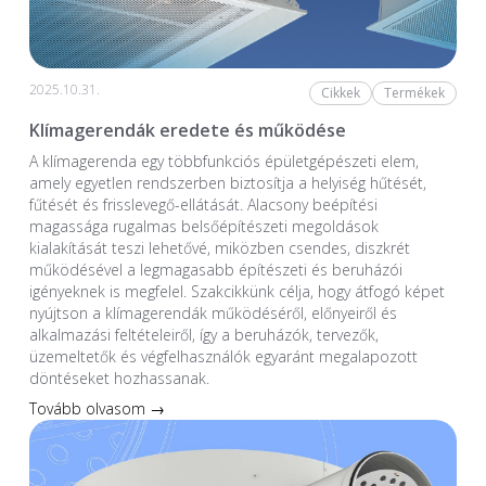
2025.10.31.
Cikkek
Termékek
Klímagerendák eredete és működése
A klímagerenda egy többfunkciós épületgépészeti elem,
amely egyetlen rendszerben biztosítja a helyiség hűtését,
fűtését és frisslevegő-ellátását. Alacsony beépítési
magassága rugalmas belsőépítészeti megoldások
kialakítását teszi lehetővé, miközben csendes, diszkrét
működésével a legmagasabb építészeti és beruházói
igényeknek is megfelel. Szakcikkünk célja, hogy átfogó képet
nyújtson a klímagerendák működéséről, előnyeiről és
alkalmazási feltételeiről, így a beruházók, tervezők,
üzemeltetők és végfelhasználók egyaránt megalapozott
döntéseket hozhassanak.
Tovább olvasom →