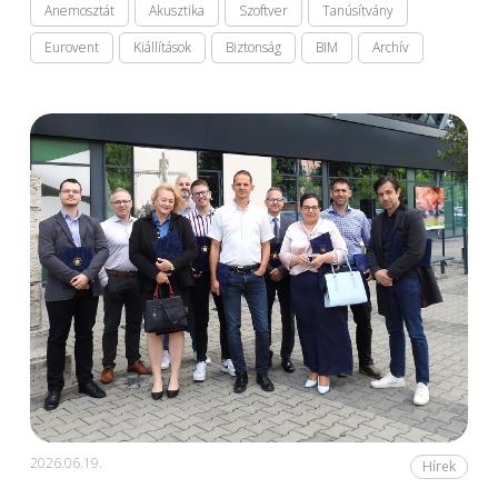
Anemosztát
Akusztika
Szoftver
Tanúsítvány
Eurovent
Kiállítások
Biztonság
BIM
Archív
2026.06.19.
Hírek