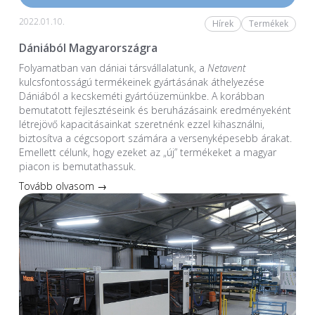
2022.01.10.
Hírek
Termékek
Dániából Magyarországra
Folyamatban van dániai társvállalatunk, a
Netavent
kulcsfontosságú termékeinek gyártásának áthelyezése
Dániából a kecskeméti gyártóüzemünkbe. A korábban
bemutatott fejlesztéseink és beruházásaink eredményeként
létrejövő kapacitásainkat szeretnénk ezzel kihasználni,
biztosítva a cégcsoport számára a versenyképesebb árakat.
Emellett célunk, hogy ezeket az „új” termékeket a magyar
piacon is bemutathassuk.
Tovább olvasom →