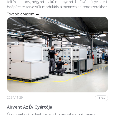
teli frontlapos, négyzet alakú mennyezeti befúvót süllyesztett
beépítésre terveztük moduláris álmennyezeti rendszerekhez.
Tovább olvasom →
2024.11.29.
Hírek
Airvent Az Év Gyártója
Örömmel számolunk be arról, hogy vállalatunk rangos