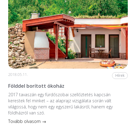
2018.05.11.
Hírek
Földdel borított ökoház
2017 tavaszán egy fürdőszobai szellőztetés kapcsán
kerestek fel minket – az alaprajz vizsgálata során vált
világossá, hogy nem egy egyszerű lakásról, hanem egy
földházról van szó.
Tovább olvasom →