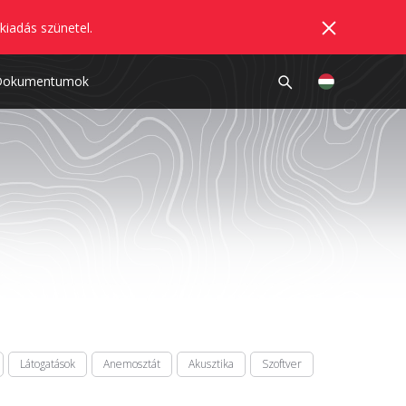
kiadás szünetel.
Dokumentumok
Látogatások
Anemosztát
Akusztika
Szoftver