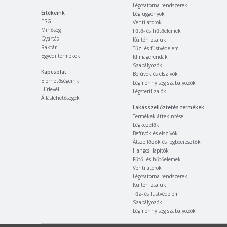
Légcsatorna rendszerek
Értékeink
Légfüggönyök
ESG
Ventilátorok
Minőség
Fűtő- és hűtőelemek
Gyártás
Kültéri zsaluk
Raktár
Tűz- és füstvédelem
Egyedi termékek
Klímagerendák
Szabályozók
Kapcsolat
Befúvók és elszívók
Elérhetőségeink
Légmennyiség szabályozók
Hírlevél
Légsterilizálók
Álláslehetőségek
Lakásszellőztetés termékek
Termékek áttekintése
Légkezelők
Befúvók és elszívók
Átszellőzők és légbeeresztők
Hangcsillapítók
Fűtő- és hűtőelemek
Ventilátorok
Légcsatorna rendszerek
Kültéri zsaluk
Tűz- és füstvédelem
Szabályozók
Légmennyiség szabályozók