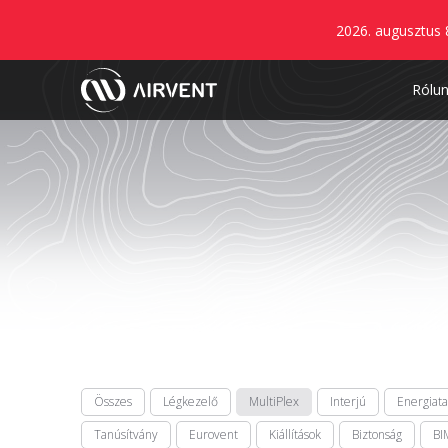
2026. augusztus 
Rólu
Összes
Légkezelő
MultiPlex
Interjú
Energiat
Tanúsítvány
Eurovent
Kiállítások
Biztonság
BI