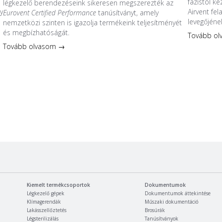
fázistól k
légkezelő berendezéseink sikeresen megszerezték az
y
Airvent fe
Eurovent Certified Performance
tanúsítványt, amely
levegőjéne
nemzetközi szinten is igazolja termékeink teljesítményét
és megbízhatóságát.
Tovább o
s
Tovább olvasom →
Kiemelt termékcsoportok
Dokumentumok
Légkezelő gépek
Dokumentumok áttekintése
Klímagerendák
Műszaki dokumentáció
Lakásszellőztetés
Brosúrák
Légsterilizálás
Tanúsítványok