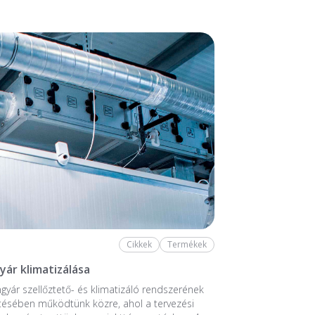
Cikkek
Termékek
yár klimatizálása
ngyár szellőztető- és klimatizáló rendszerének
tésében működtünk közre, ahol a tervezési