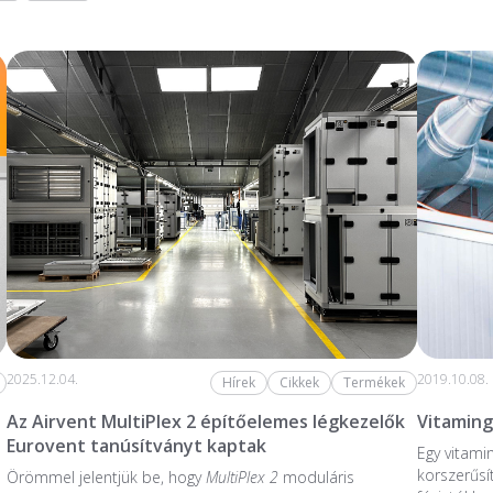
2025.12.04.
2019.10.08.
Hírek
Cikkek
Termékek
Az Airvent MultiPlex 2 építőelemes légkezelők
Vitaming
Eurovent tanúsítványt kaptak
Egy vitami
korszerűsí
Örömmel jelentjük be, hogy
MultiPlex 2
moduláris