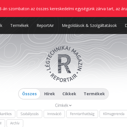
8-án szombaton az összes kereskedelmi egységünk zárva tart, az áru
nk
Termékek
ReportAir
Megoldások & Szolgáltatások
Összes
Hírek
Cikkek
Termékek
Címkék
akarékos
Szabályozás
Innováció
Fenntarthatóság
Klímagerenda
M
Archív