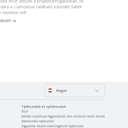
ezdve részt vettünk a projekttámogatásban. Az
ladata a csarnokban található különálló fülkék
k kezelése volt.
lvasom →
Magyar
Tájékoztatók és nyilatkozatok
ÁSzF
Jótállási nyilatkozat fogyasztónak nem minősülő vevők részére
Adatkezelési tájékoztató
Fogyasztók részére szóló kiegészítő tájékoztató