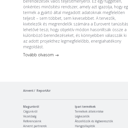
berendezések valós teljesítményéről. Ez egy független,
önkéntes minősítési rendszer, amely azt igazolja, hogy eg
termék a gyártó által megadott adatoknak megfelelően
teljesít – sem többet, sem kevesebbet. A tervezők,
kivitelezők és megrendelők számára a Eurovent tanúsítá
lehetővé teszi, hogy objektív módon hasonlítsák össze a
különböző berendezéseket, és könnyebben válasszák ki
az adott projekthez legmegfelelőbb, energiahatékony
megoldást.
Tovább olvasom →
Airvent
ReportAir
Magunkról
Ipari termékek
Cégünkről
Termékek áttekintése
Vezetőség
Légkezelők
Referenciáink
Átszellőzők és légbeeresztők
Airvent partnerek
Hangcsillapítók