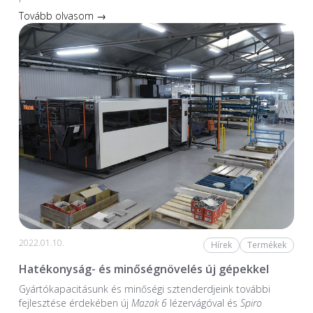
Tovább olvasom →
2022.01.10.
Hírek
Termékek
Hatékonyság- és minőségnövelés új gépekkel
Gyártókapacitásunk és minőségi sztenderdjeink további
fejlesztése érdekében új
Mazak 6
lézervágóval és
Spiro