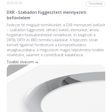
2025.09.30.
Termékek
DXR - Szabadon függesztett mennyezeti
befúvóelem
Fedezze fel megújult termékünket, a DXR mennyezeti befúvót
– szabadon függesztett, látható kivitelű elemünket, amely
forgatható fúvókabetétekkel rendelkezik, és kiegészíti a
DRT(I), DRTX és BRD termékcsaládokat. A fejlesztés során
kiemelt figyelmet fordítottunk a környezettudatos
anyaghasználatra, a megszokott magas teljesítmény további
növelésére, valamint a szerelőbarát kialakításra.
Tovább olvasom →