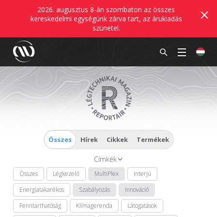
2026. augusztus 8-án szombaton az összes
kereskedelmi egységünk zárva tart, az árukiadás
szünetel.
Összes
Hírek
Cikkek
Termékek
Címkék
Összes
Légkezelő
MultiPlex
Interjú
Energiatakarékos
Szabályozás
Innováció
Fenntarthatóság
Klímagerenda
Látogatások