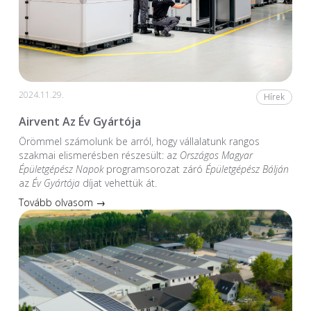
2024.11.29.
Hírek
Airvent Az Év Gyártója
Örömmel számolunk be arról, hogy vállalatunk rangos
szakmai elismerésben részesült: az
Országos Magyar
Épületgépész Napok
programsorozat záró
Épületgépész Bálján
az
Év Gyártója
díjat vehettük át.
Tovább olvasom →