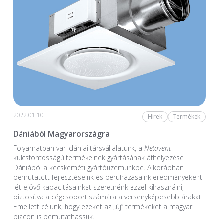
2022.01.10.
Hírek
Termékek
Dániából Magyarországra
Folyamatban van dániai társvállalatunk, a
Netavent
kulcsfontosságú termékeinek gyártásának áthelyezése
Dániából a kecskeméti gyártóüzemünkbe. A korábban
bemutatott fejlesztéseink és beruházásaink eredményeként
létrejövő kapacitásainkat szeretnénk ezzel kihasználni,
biztosítva a cégcsoport számára a versenyképesebb árakat.
Emellett célunk, hogy ezeket az „új” termékeket a magyar
piacon is bemutathassuk.