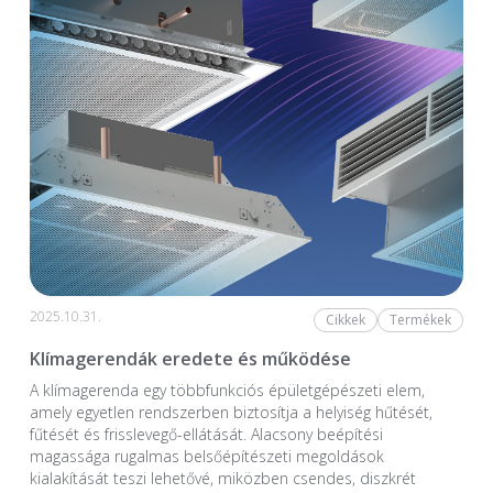
2025.10.31.
Cikkek
Termékek
Klímagerendák eredete és működése
A klímagerenda egy többfunkciós épületgépészeti elem,
amely egyetlen rendszerben biztosítja a helyiség hűtését,
fűtését és frisslevegő-ellátását. Alacsony beépítési
magassága rugalmas belsőépítészeti megoldások
kialakítását teszi lehetővé, miközben csendes, diszkrét