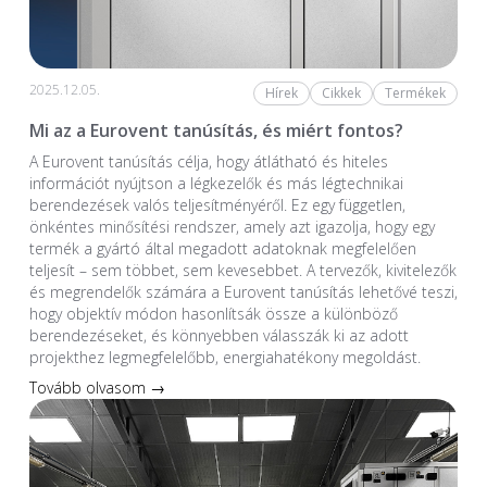
2025.12.05.
Hírek
Cikkek
Termékek
Mi az a Eurovent tanúsítás, és miért fontos?
A Eurovent tanúsítás célja, hogy átlátható és hiteles
információt nyújtson a légkezelők és más légtechnikai
berendezések valós teljesítményéről. Ez egy független,
önkéntes minősítési rendszer, amely azt igazolja, hogy egy
termék a gyártó által megadott adatoknak megfelelően
teljesít – sem többet, sem kevesebbet. A tervezők, kivitelezők
és megrendelők számára a Eurovent tanúsítás lehetővé teszi,
hogy objektív módon hasonlítsák össze a különböző
berendezéseket, és könnyebben válasszák ki az adott
projekthez legmegfelelőbb, energiahatékony megoldást.
Tovább olvasom →