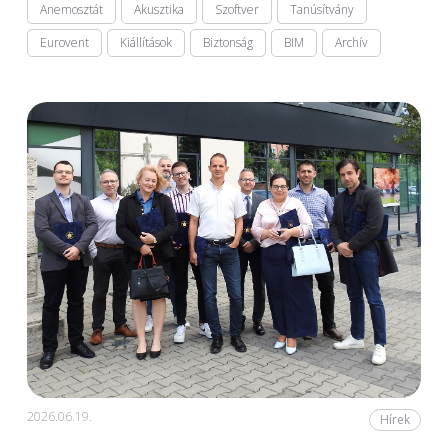
Anemosztát
Akusztika
Szoftver
Tanúsítvány
Eurovent
Kiállítások
Biztonság
BIM
Archív
2026.06.19.
Hírek