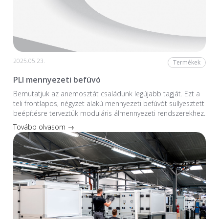
2025.05.23.
Termékek
PLI mennyezeti befúvó
Bemutatjuk az anemosztát családunk legújabb tagját. Ezt a
teli frontlapos, négyzet alakú mennyezeti befúvót süllyesztett
beépítésre terveztük moduláris álmennyezeti rendszerekhez.
Tovább olvasom →