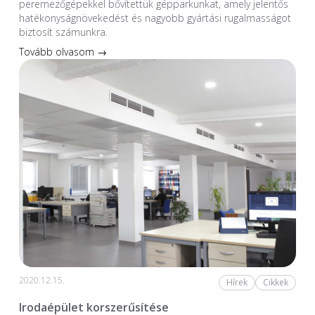
peremezőgépekkel bővítettük gépparkunkat, amely jelentős
hatékonyságnövekedést és nagyobb gyártási rugalmasságot
biztosít számunkra.
Tovább olvasom →
2020.12.15.
Hírek
Cikkek
Irodaépület korszerűsítése