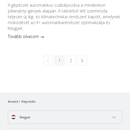
A gépészet automatikus szabályozása a mindenkori
pillanatnyi igények alapján. A raktárból lett üzemiroda
teljesen új lég- és klímatechnikai rendszert kapott, amelynek
működését az
A+
automatikarendszer optimalizálja és
felügyeli.
Tovább olvasom →
1
2
Airvent
ReportAir
Magyar