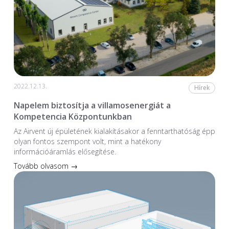
2022.12.13.
Hírek
Napelem biztosítja a villamosenergiát a
Kompetencia Központunkban
Az Airvent új épületének kialakításakor a fenntarthatóság épp
olyan fontos szempont volt, mint a hatékony
információáramlás elősegítése.
Tovább olvasom →