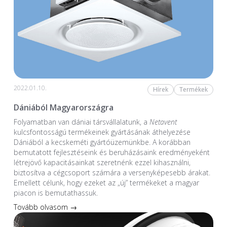
2022.01.10.
Hírek
Termékek
Dániából Magyarországra
Folyamatban van dániai társvállalatunk, a
Netavent
kulcsfontosságú termékeinek gyártásának áthelyezése
Dániából a kecskeméti gyártóüzemünkbe. A korábban
bemutatott fejlesztéseink és beruházásaink eredményeként
létrejövő kapacitásainkat szeretnénk ezzel kihasználni,
biztosítva a cégcsoport számára a versenyképesebb árakat.
Emellett célunk, hogy ezeket az „új” termékeket a magyar
piacon is bemutathassuk.
Tovább olvasom →