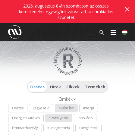
2026. augusztus 8-án szombaton az összes
kereskedelmi egységünk zárva tart, az árukiadás
szünetel.
Összes
Hírek
Cikkek
Termékek
Címkék
Összes
Légkezelő
MultiPlex
Interjú
Energiatakarékos
Szabályozás
Innováció
Fenntarthatóság
Klímagerenda
Látogatások