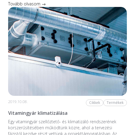
Tovább olvasom →
2019.10.08.
Cikkek
Termékek
Vitamingyár klimatizálása
Egy vitamingyár szellőztető- és klimatizáló rendszerének
korszerűsítésében működtünk közre, ahol a tervezési
fázistól kezdve részt vettünk a projekttámogatásban. Az