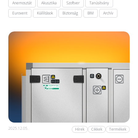
Anemosztát
Akusztika
Szoftver
Tanúsítvány
Eurovent
Kiállítások
Biztonság
BIM
Archív
2025.12.05.
Hírek
Cikkek
Termékek