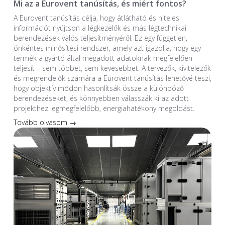
Mi az a Eurovent tanúsítás, és miért fontos?
A Eurovent tanúsítás célja, hogy átlátható és hiteles
információt nyújtson a légkezelők és más légtechnikai
berendezések valós teljesítményéről. Ez egy független,
önkéntes minősítési rendszer, amely azt igazolja, hogy egy
termék a gyártó által megadott adatoknak megfelelően
teljesít – sem többet, sem kevesebbet. A tervezők, kivitelezők
és megrendelők számára a Eurovent tanúsítás lehetővé teszi,
hogy objektív módon hasonlítsák össze a különböző
berendezéseket, és könnyebben válasszák ki az adott
projekthez legmegfelelőbb, energiahatékony megoldást.
Tovább olvasom →