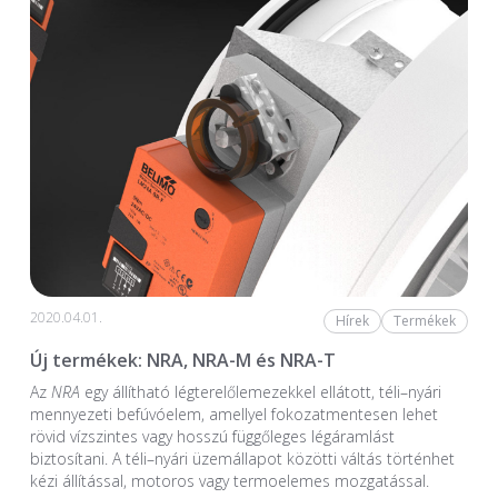
2020.04.01.
Hírek
Termékek
Új termékek: NRA, NRA-M és NRA-T
Az
NRA
egy állítható légterelőlemezekkel ellátott, téli–nyári
mennyezeti befúvóelem, amellyel fokozatmentesen lehet
rövid vízszintes vagy hosszú függőleges légáramlást
biztosítani. A téli–nyári üzemállapot közötti váltás történhet
kézi állítással, motoros vagy termoelemes mozgatással.