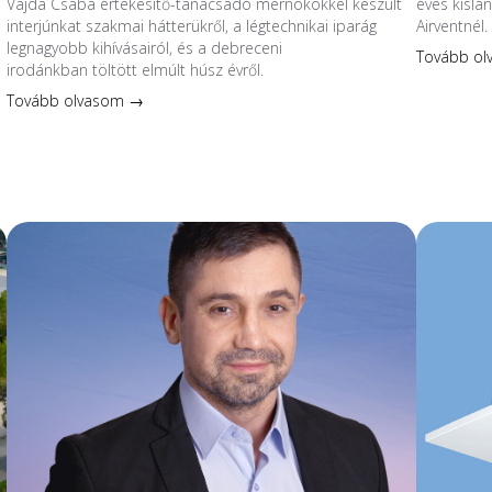
Vajda Csaba értékesítő-tanácsadó mérnökökkel készült
éves kislá
interjúnkat szakmai hátterükről, a légtechnikai iparág
Airventnél.
legnagyobb kihívásairól, és a debreceni
Tovább o
irodánkban töltött elmúlt húsz évről.
Tovább olvasom →