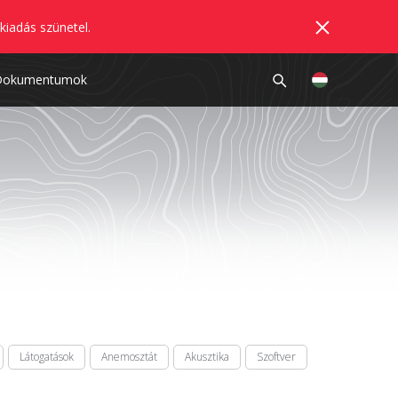
kiadás szünetel.
Dokumentumok
Látogatások
Anemosztát
Akusztika
Szoftver