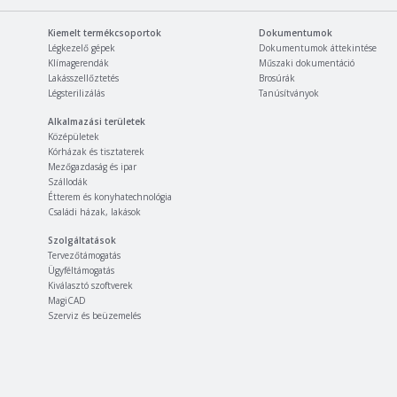
Kiemelt termékcsoportok
Dokumentumok
Légkezelő gépek
Dokumentumok áttekintése
Klímagerendák
Műszaki dokumentáció
Lakásszellőztetés
Brosúrák
Légsterilizálás
Tanúsítványok
Alkalmazási területek
Középületek
Kórházak és tisztaterek
Mezőgazdaság és ipar
Szállodák
Étterem és konyhatechnológia
Családi házak, lakások
Szolgáltatások
Tervezőtámogatás
Ügyféltámogatás
Kiválasztó szoftverek
MagiCAD
Szerviz és beüzemelés