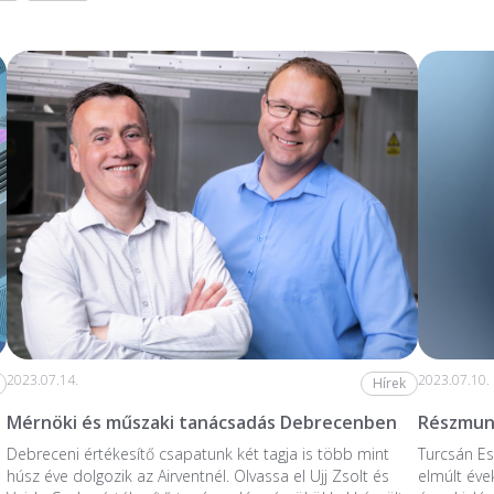
2023.07.14.
2023.07.10.
Hírek
Mérnöki és műszaki tanácsadás Debrecenben
Részmunk
Debreceni értékesítő csapatunk két tagja is több mint
Turcsán Es
húsz éve dolgozik az Airventnél. Olvassa el Ujj Zsolt és
elmúlt éve