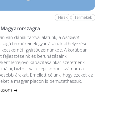
Hírek
Termékek
 Magyarországra
n van dániai társvállalatunk, a
Netavent
sságú termékeinek gyártásának áthelyezése
a kecskeméti gyártóüzemünkbe. A korábban
 fejlesztéseink és beruházásaink
ént létrejövő kapacitásainkat szeretnénk
sználni, biztosítva a cégcsoport számára a
esebb árakat. Emellett célunk, hogy ezeket az
keket a magyar piacon is bemutathassuk.
lvasom →