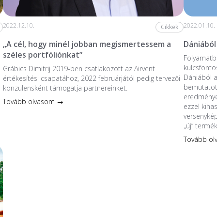
2022.12.10.
2022.01.10.
Cikkek
„A cél, hogy minél jobban megismertessem a
Dániából
széles portfóliónkat”
Folyamatba
kulcsfonto
Grábics Dimitrij 2019-ben csatlakozott az Airvent
Dániából 
értékesítési csapatához, 2022 februárjától pedig tervezői
bemutatott
konzulensként támogatja partnereinket.
eredmények
Tovább olvasom →
ezzel kiha
versenykép
„új” termé
Tovább o