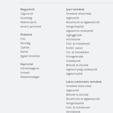
Magunkról
Ipari termékek
Cégünkről
Termékek áttekintése
Vezetőség
Légkezelők
Referenciáink
Átszellőzők és légbeeresztők
Airvent partnerek
Hangcsillapítók
Légcsatorna rendszerek
Értékeink
Légfüggönyök
ESG
Ventilátorok
Minőség
Fűtő- és hűtőelemek
Gyártás
Kültéri zsaluk
Raktár
Tűz- és füstvédelem
Egyedi termékek
Klímagerendák
Szabályozók
Kapcsolat
Befúvók és elszívók
Elérhetőségeink
Légmennyiség szabályozók
Hírlevél
Légsterilizálók
Álláslehetőségek
Lakásszellőztetés termékek
Termékek áttekintése
Légkezelők
Befúvók és elszívók
Átszellőzők és légbeeresztők
Hangcsillapítók
Fűtő- és hűtőelemek
Ventilátorok