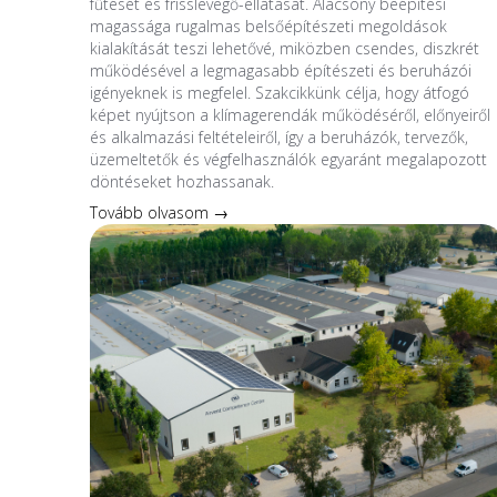
fűtését és frisslevegő-ellátását. Alacsony beépítési
magassága rugalmas belsőépítészeti megoldások
kialakítását teszi lehetővé, miközben csendes, diszkrét
működésével a legmagasabb építészeti és beruházói
igényeknek is megfelel. Szakcikkünk célja, hogy átfogó
képet nyújtson a klímagerendák működéséről, előnyeiről
és alkalmazási feltételeiről, így a beruházók, tervezők,
üzemeltetők és végfelhasználók egyaránt megalapozott
döntéseket hozhassanak.
Tovább olvasom →