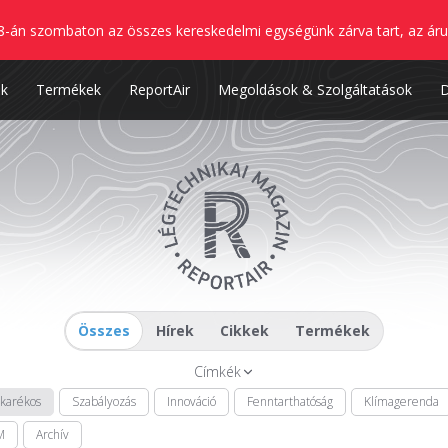
8-án szombaton az összes kereskedelmi egységünk zárva tart, az áru
nk
Termékek
ReportAir
Megoldások & Szolgáltatások
Összes
Hírek
Cikkek
Termékek
Címkék
akarékos
Szabályozás
Innováció
Fenntarthatóság
Klímagerenda
M
Archív