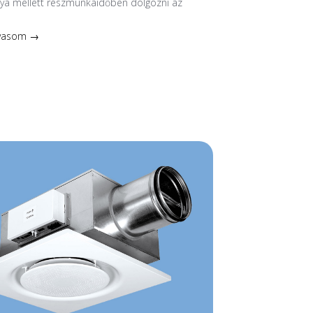
nya mellett részmunkaidőben dolgozni az
lvasom →