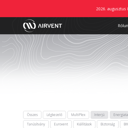
2026. augusztus 
Rólu
Összes
Légkezelő
MultiPlex
Interjú
Energiat
Tanúsítvány
Eurovent
Kiállítások
Biztonság
BI