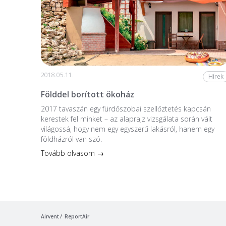
2018.05.11.
Hírek
Földdel borított ökoház
2017 tavaszán egy fürdőszobai szellőztetés kapcsán
kerestek fel minket – az alaprajz vizsgálata során vált
világossá, hogy nem egy egyszerű lakásról, hanem egy
földházról van szó.
Tovább olvasom →
Airvent
ReportAir