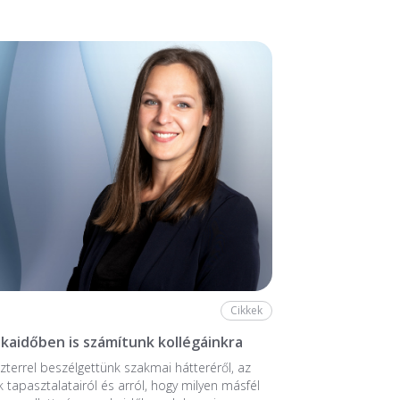
Cikkek
aidőben is számítunk kollégáinkra
zterrel beszélgettünk szakmai hátteréről, az
k tapasztalatairól és arról, hogy milyen másfél