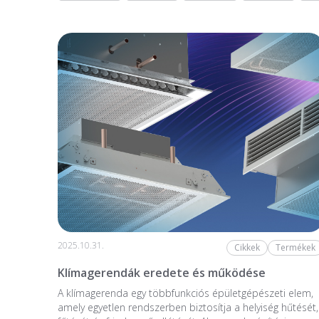
2025.10.31.
Cikkek
Termékek
Klímagerendák eredete és működése
A klímagerenda egy többfunkciós épületgépészeti elem,
amely egyetlen rendszerben biztosítja a helyiség hűtését,