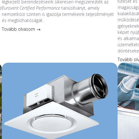
fűtését és 
légkezelő berendezéseink sikeresen megszerezték az
y
magassága
Eurovent Certified Performance
tanúsítványt, amely
kialakítás
nemzetközi szinten is igazolja termékeink teljesítményét
működésév
és megbízhatóságát.
s
igényeknek
Tovább olvasom →
képet nyúj
és alkalmaz
üzemeltet
döntéseke
Tovább o