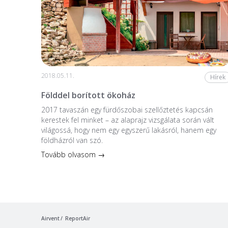
2018.05.11.
Hírek
Földdel borított ökoház
2017 tavaszán egy fürdőszobai szellőztetés kapcsán
kerestek fel minket – az alaprajz vizsgálata során vált
világossá, hogy nem egy egyszerű lakásról, hanem egy
földházról van szó.
Tovább olvasom →
Airvent
ReportAir