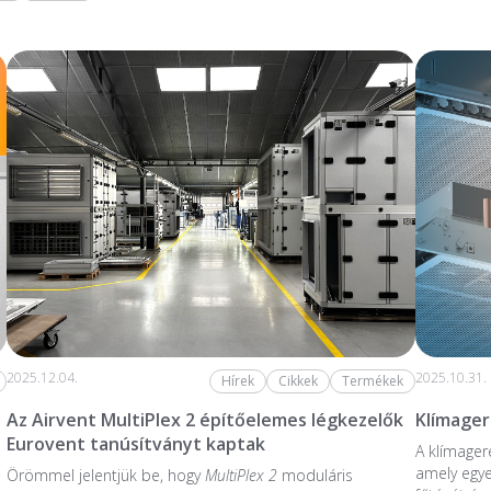
2025.12.04.
2025.10.31.
Hírek
Cikkek
Termékek
Az Airvent MultiPlex 2 építőelemes légkezelők
Klímage
Eurovent tanúsítványt kaptak
A klímager
amely egye
Örömmel jelentjük be, hogy
MultiPlex 2
moduláris