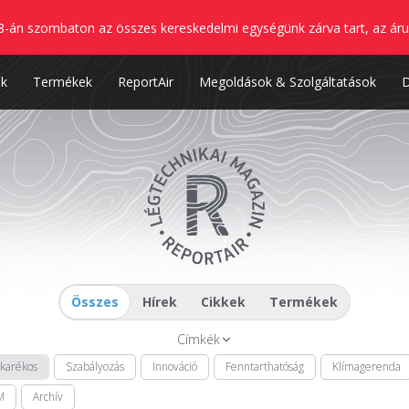
8-án szombaton az összes kereskedelmi egységünk zárva tart, az áru
nk
Termékek
ReportAir
Megoldások & Szolgáltatások
Összes
Hírek
Cikkek
Termékek
Címkék
akarékos
Szabályozás
Innováció
Fenntarthatóság
Klímagerenda
M
Archív