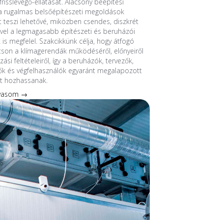
frisslevegő-ellátását. Alacsony beépítési
 rugalmas belsőépítészeti megoldások
át teszi lehetővé, miközben csendes, diszkrét
el a legmagasabb építészeti és beruházói
 is megfelel. Szakcikkünk célja, hogy átfogó
tson a klímagerendák működéséről, előnyeiről
ási feltételeiről, így a beruházók, tervezők,
ők és végfelhasználók egyaránt megalapozott
t hozhassanak.
lvasom →