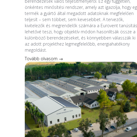
berendezések valós teljesítményéről. Ez egy független,
önkéntes minősítési rendszer, amely azt igazolja, hogy eg
termék a gyártó által megadott adatoknak megfelelően
teljesít – sem többet, sem kevesebbet. A tervezők,
kivitelezők és megrendelők számára a Eurovent tanúsítá
lehetővé teszi, hogy objektív módon hasonlítsák össze a
különböző berendezéseket, és könnyebben válasszák ki
az adott projekthez legmegfelelőbb, energiahatékony
megoldást.
Tovább olvasom →