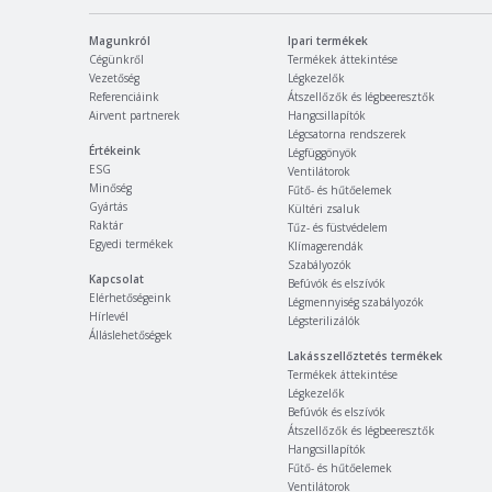
Magunkról
Ipari termékek
Cégünkről
Termékek áttekintése
Vezetőség
Légkezelők
Referenciáink
Átszellőzők és légbeeresztők
Airvent partnerek
Hangcsillapítók
Légcsatorna rendszerek
Értékeink
Légfüggönyök
ESG
Ventilátorok
Minőség
Fűtő- és hűtőelemek
Gyártás
Kültéri zsaluk
Raktár
Tűz- és füstvédelem
Egyedi termékek
Klímagerendák
Szabályozók
Kapcsolat
Befúvók és elszívók
Elérhetőségeink
Légmennyiség szabályozók
Hírlevél
Légsterilizálók
Álláslehetőségek
Lakásszellőztetés termékek
Termékek áttekintése
Légkezelők
Befúvók és elszívók
Átszellőzők és légbeeresztők
Hangcsillapítók
Fűtő- és hűtőelemek
Ventilátorok