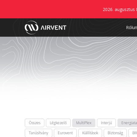
2026. augusztus 
Rólu
Összes
Légkezelő
MultiPlex
Interjú
Energiat
Tanúsítvány
Eurovent
Kiállítások
Biztonság
BI