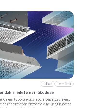
Cikkek
Termékek
rendák eredete és működése
enda egy többfunkciós épületgépészeti elem,
tlen rendszerben biztosítja a helyiség hűtését,