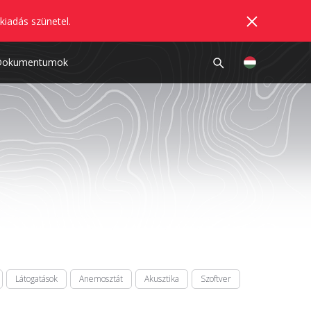
kiadás szünetel.
Dokumentumok
Látogatások
Anemosztát
Akusztika
Szoftver