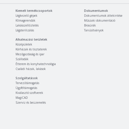
Kiemelt termékcsoportok
Dokumentumok
Légkezelő gépek
Dokumentumok áttekintése
Klímagerendák
Műszaki dokumentáció
Lakásszellőztetés
Brosúrák
Légsterilizálás
Tanúsítványok
Alkalmazási területek
Középületek
Kórházak és tisztaterek
Mezőgazdaság és ipar
Szállodák
Étterem és konyhatechnológia
Családi házak, lakások
Szolgáltatások
Tervezőtámogatás
Ügyféltámogatás
Kiválasztó szoftverek
MagiCAD
Szerviz és beüzemelés