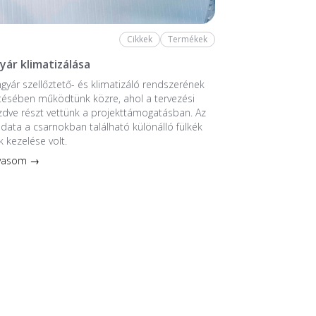
Cikkek
Termékek
yár klimatizálása
ngyár szellőztető- és klimatizáló rendszerének
tésében működtünk közre, ahol a tervezési
ezdve részt vettünk a projekttámogatásban. Az
ladata a csarnokban található különálló fülkék
k kezelése volt.
lvasom →