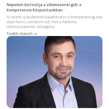
Napelem biztosítja a villamosenergiát a
Kompetencia Központunkban
Az Airvent új épületének kialakításakor a fenntarthatóság épp
olyan fontos szempont volt, mint a hatékony
információáramlás elősegítése.
Tovább olvasom →