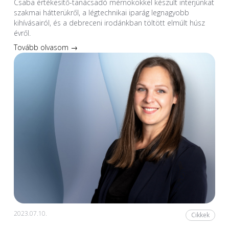
Csaba értékesítő-tanácsadó mérnökökkel készült interjúnkat
szakmai hátterükről, a légtechnikai iparág legnagyobb
kihívásairól, és a debreceni irodánkban töltött elmúlt húsz
évről.
Tovább olvasom →
2023.07.10.
Cikkek