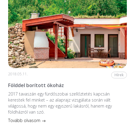
2018.05.11.
Hírek
Földdel borított ökoház
2017 tavaszán egy fürdőszobai szellőztetés kapcsán
kerestek fel minket – az alaprajz vizsgálata során vált
világossá, hogy nem egy egyszerű lakásról, hanem egy
földházról van szó.
Tovább olvasom →