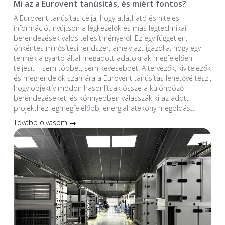
Mi az a Eurovent tanúsítás, és miért fontos?
A Eurovent tanúsítás célja, hogy átlátható és hiteles
információt nyújtson a légkezelők és más légtechnikai
berendezések valós teljesítményéről. Ez egy független,
önkéntes minősítési rendszer, amely azt igazolja, hogy egy
termék a gyártó által megadott adatoknak megfelelően
teljesít – sem többet, sem kevesebbet. A tervezők, kivitelezők
és megrendelők számára a Eurovent tanúsítás lehetővé teszi,
hogy objektív módon hasonlítsák össze a különböző
berendezéseket, és könnyebben válasszák ki az adott
projekthez legmegfelelőbb, energiahatékony megoldást.
Tovább olvasom →