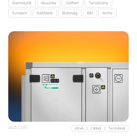
Anemosztát
Akusztika
Szoftver
Tanúsítvány
Eurovent
Kiállítások
Biztonság
BIM
Archív
2025.12.05.
Hírek
Cikkek
Termékek