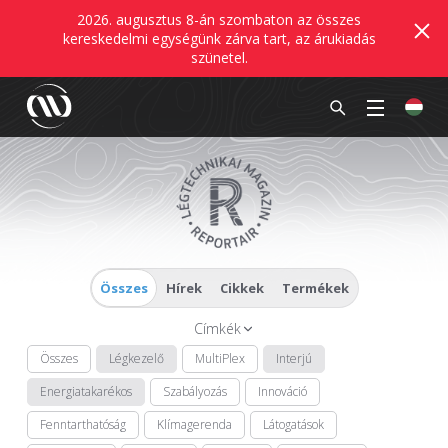
2026. augusztus 8-án szombaton az összes
kereskedelmi egységünk zárva tart, az árukiadás
szünetel.
Összes
Hírek
Cikkek
Termékek
Címkék
Összes
Légkezelő
MultiPlex
Interjú
Energiatakarékos
Szabályozás
Innováció
Fenntarthatóság
Klímagerenda
Látogatások