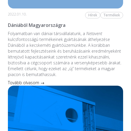
2022.01.10.
Hírek
Termékek
Dániából Magyarországra
Folyamatban van dániai társvállalatunk, a
Netavent
kulcsfontosságú termékeinek gyártásának áthelyezése
Dániából a kecskeméti gyártóüzemünkbe. A korábban
bemutatott fejlesztéseink és beruházásaink eredményeként
létrejövő kapacitásainkat szeretnénk ezzel kihasználni,
biztosítva a cégcsoport számára a versenyképesebb árakat.
Emellett célunk, hogy ezeket az „új” termékeket a magyar
piacon is bemutathassuk.
Tovább olvasom →