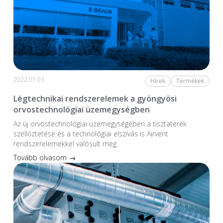
2022.01.03.
Hírek
Termékek
Légtechnikai rendszerelemek a gyöngyösi
orvostechnológiai üzemegységben
Az új orvostechnológiai üzem­egységében a tiszta­terek
szellőztetése és a technológiai elszívás is Airvent
rendszerelemekkel valósult meg.
Tovább olvasom →