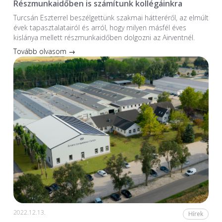
Részmunkaidőben is számítunk kollégáinkra
Turcsán Eszterrel beszélgettünk szakmai hátteréről, az elmúlt
évek tapasztalatairól és arról, hogy milyen másfél éves
kislánya mellett részmunkaidőben dolgozni az Airventnél.
Tovább olvasom →
2022.12.13.
Hírek