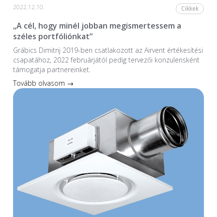
2022.12.10.
Cikkek
„A cél, hogy minél jobban megismertessem a
széles portfóliónkat”
Grábics Dimitrij 2019-ben csatlakozott az Airvent értékesítési
csapatához, 2022 februárjától pedig tervezői konzulensként
támogatja partnereinket.
Tovább olvasom →