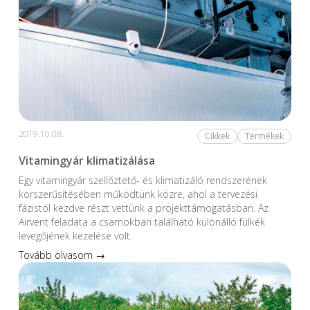
2019.10.08.
Cikkek
Termékek
Vitamingyár klimatizálása
Egy vitamingyár szellőztető- és klimatizáló rendszerének
korszerűsítésében működtünk közre, ahol a tervezési
fázistól kezdve részt vettünk a projekttámogatásban. Az
Airvent feladata a csarnokban található különálló fülkék
levegőjének kezelése volt.
Tovább olvasom →