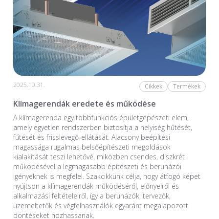
2025.10.31.
Cikkek
Termékek
Klímagerendák eredete és működése
A klímagerenda egy többfunkciós épületgépészeti elem,
amely egyetlen rendszerben biztosítja a helyiség hűtését,
fűtését és frisslevegő-ellátását. Alacsony beépítési
magassága rugalmas belsőépítészeti megoldások
kialakítását teszi lehetővé, miközben csendes, diszkrét
működésével a legmagasabb építészeti és beruházói
igényeknek is megfelel. Szakcikkünk célja, hogy átfogó képet
nyújtson a klímagerendák működéséről, előnyeiről és
alkalmazási feltételeiről, így a beruházók, tervezők,
üzemeltetők és végfelhasználók egyaránt megalapozott
döntéseket hozhassanak.