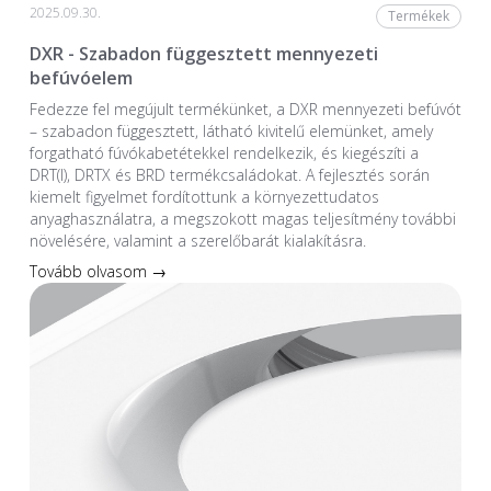
2025.09.30.
Termékek
DXR - Szabadon függesztett mennyezeti
befúvóelem
Fedezze fel megújult termékünket, a DXR mennyezeti befúvót
– szabadon függesztett, látható kivitelű elemünket, amely
forgatható fúvókabetétekkel rendelkezik, és kiegészíti a
DRT(I), DRTX és BRD termékcsaládokat. A fejlesztés során
kiemelt figyelmet fordítottunk a környezettudatos
anyaghasználatra, a megszokott magas teljesítmény további
növelésére, valamint a szerelőbarát kialakításra.
Tovább olvasom →