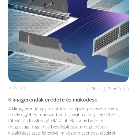
2025.10.31.
Cikkek
Termékek
Klímagerendák eredete és működése
A klímagerenda egy többfunkciós épületgépészeti elem,
amely egyetlen rendszerben biztosítja a helyiség hűtését,
fűtését és frisslevegő-ellátását. Alacsony beépítési
magassága rugalmas belsőépítészeti megoldások
kialakítását teszi lehetővé, miközben csendes, diszkrét