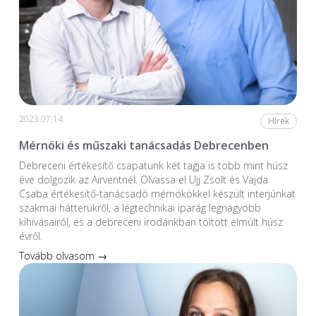
2023.07.14.
Hírek
Mérnöki és műszaki tanácsadás Debrecenben
Debreceni értékesítő csapatunk két tagja is több mint húsz
éve dolgozik az Airventnél. Olvassa el Ujj Zsolt és Vajda
Csaba értékesítő-tanácsadó mérnökökkel készült interjúnkat
szakmai hátterükről, a légtechnikai iparág legnagyobb
kihívásairól, és a debreceni irodánkban töltött elmúlt húsz
évről.
Tovább olvasom →