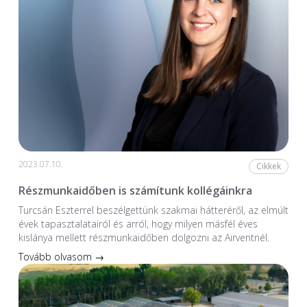
2023.07.10.
Cikkek
Részmunkaidőben is számítunk kollégáinkra
Turcsán Eszterrel beszélgettünk szakmai hátteréről, az elmúlt
évek tapasztalatairól és arról, hogy milyen másfél éves
kislánya mellett részmunkaidőben dolgozni az Airventnél.
Tovább olvasom →