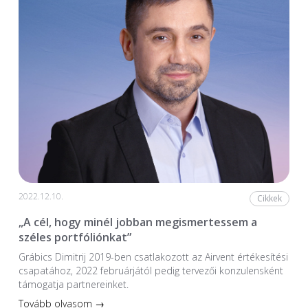
2022.12.10.
Cikkek
„A cél, hogy minél jobban megismertessem a
széles portfóliónkat”
Grábics Dimitrij 2019-ben csatlakozott az Airvent értékesítési
csapatához, 2022 februárjától pedig tervezői konzulensként
támogatja partnereinket.
Tovább olvasom →