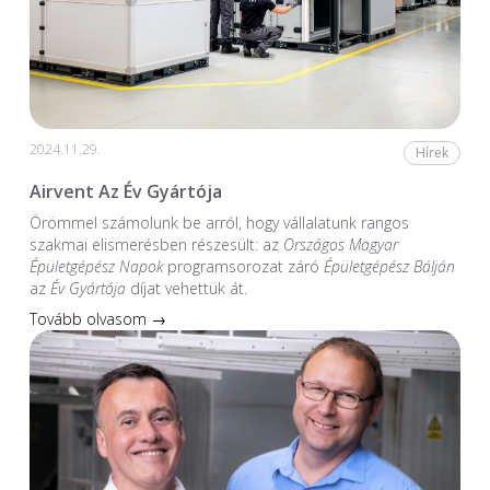
2024.11.29.
Hírek
Airvent Az Év Gyártója
Örömmel számolunk be arról, hogy vállalatunk rangos
szakmai elismerésben részesült: az
Országos Magyar
Épületgépész Napok
programsorozat záró
Épületgépész Bálján
az
Év Gyártója
díjat vehettük át.
Tovább olvasom →