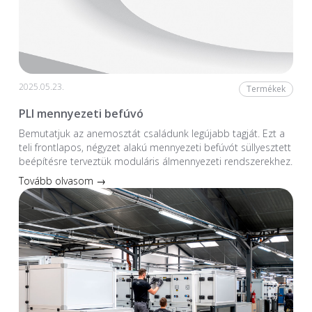
2025.05.23.
Termékek
PLI mennyezeti befúvó
Bemutatjuk az anemosztát családunk legújabb tagját. Ezt a
teli frontlapos, négyzet alakú mennyezeti befúvót süllyesztett
beépítésre terveztük moduláris álmennyezeti rendszerekhez.
Tovább olvasom →