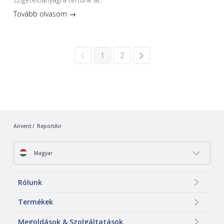
Tovább olvasom →
1
2
Airvent
ReportAir
Magyar
Rólunk
Termékek
Megoldások & Szolgáltatások