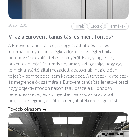
2025.12.05.
Hírek
Cikkek
Termékek
Mi az a Eurovent tanúsítás, és miért fontos?
A Eurovent tanúsítás célja, hogy átlátható és hiteles
információt nyújtson a légkezelők és más légtechnikai
berendezések valós teljesítményéről. Ez egy független,
önkéntes minősítési rendszer, amely azt igazolja, hogy egy
termék a gyártó által megadott adatoknak megfelelően
teljesít – sem többet, sem kevesebbet. A tervezők, kivitelezők
és megrendelők számára a Eurovent tanúsítás lehetővé teszi,
hogy objektív módon hasonlítsák össze a különböző
berendezéseket, és könnyebben válasszák ki az adott
projekthez legmegfelelőbb, energiahatékony megoldást.
Tovább olvasom →