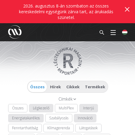
2026. augusztus 8-án szombaton az összes
kereskedelmi egységünk zárva tart, az árukiadás
szünetel.
Összes
Hírek
Cikkek
Termékek
Címkék
Összes
Légkezelő
MultiPlex
Interjú
Energiatakarékos
Szabályozás
Innováció
Fenntarthatóság
Klímagerenda
Látogatások