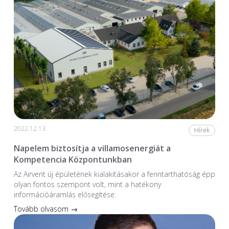
2022.12.13.
Hírek
Napelem biztosítja a villamosenergiát a
Kompetencia Központunkban
Az Airvent új épületének kialakításakor a fenntarthatóság épp
olyan fontos szempont volt, mint a hatékony
információáramlás elősegítése.
Tovább olvasom →