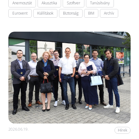
Anemosztát
Akusztika
Szoftver
Tanúsítvány
Eurovent
Kiállítások
Biztonság
BIM
Archív
2026.06.19.
Hírek