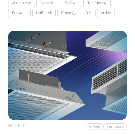
Anemosztát
Akusztika
Szoftver
Tanúsítvány
Eurovent
Kiállítások
Biztonság
BIM
Archív
2025.10.31.
Cikkek
Termékek