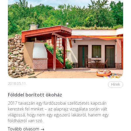
2018.05.11.
Hírek
Földdel borított ökoház
2017 tavaszán egy fürdőszobai szellőztetés kapcsán
kerestek fel minket – az alaprajz vizsgálata során vált
világossá, hogy nem egy egyszerű lakásról, hanem egy
földházról van szó.
Tovább olvasom →