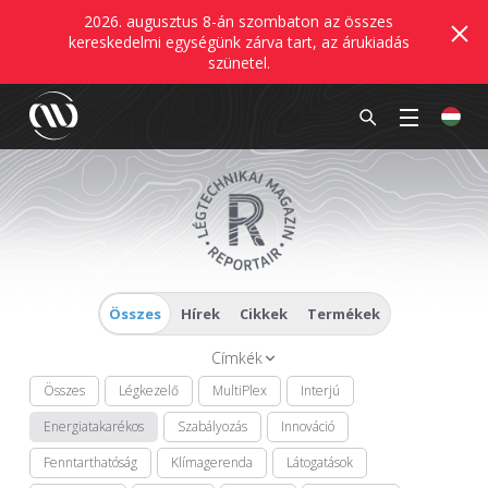
2026. augusztus 8-án szombaton az összes
kereskedelmi egységünk zárva tart, az árukiadás
szünetel.
Összes
Hírek
Cikkek
Termékek
Címkék
Összes
Légkezelő
MultiPlex
Interjú
Energiatakarékos
Szabályozás
Innováció
Fenntarthatóság
Klímagerenda
Látogatások