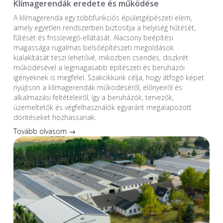
Klímagerendák eredete és működése
A klímagerenda egy többfunkciós épületgépészeti elem,
amely egyetlen rendszerben biztosítja a helyiség hűtését,
fűtését és frisslevegő-ellátását. Alacsony beépítési
magassága rugalmas belsőépítészeti megoldások
kialakítását teszi lehetővé, miközben csendes, diszkrét
működésével a legmagasabb építészeti és beruházói
igényeknek is megfelel. Szakcikkünk célja, hogy átfogó képet
nyújtson a klímagerendák működéséről, előnyeiről és
alkalmazási feltételeiről, így a beruházók, tervezők,
üzemeltetők és végfelhasználók egyaránt megalapozott
döntéseket hozhassanak.
Tovább olvasom →