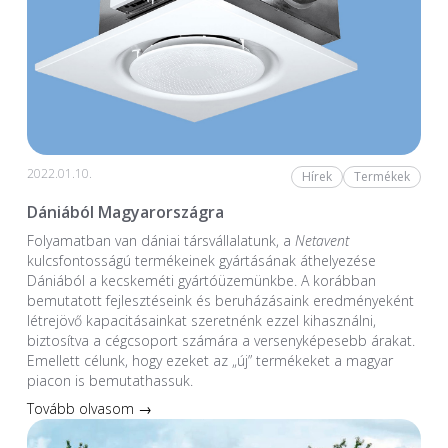
2022.01.10.
Hírek
Termékek
Dániából Magyarországra
Folyamatban van dániai társvállalatunk, a
Netavent
kulcsfontosságú termékeinek gyártásának áthelyezése
Dániából a kecskeméti gyártóüzemünkbe. A korábban
bemutatott fejlesztéseink és beruházásaink eredményeként
létrejövő kapacitásainkat szeretnénk ezzel kihasználni,
biztosítva a cégcsoport számára a versenyképesebb árakat.
Emellett célunk, hogy ezeket az „új” termékeket a magyar
piacon is bemutathassuk.
Tovább olvasom →