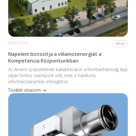
2022.12.13.
Hírek
Napelem biztosítja a villamosenergiát a
Kompetencia Központunkban
Az Airvent új épületének kialakításakor a fenntarthatóság épp
olyan fontos szempont volt, mint a hatékony
információáramlás elősegítése.
Tovább olvasom →