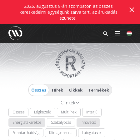
2026. augusztus 8-án szombaton az összes
kereskedelmi egységünk zárva tart, az árukiadás
szünetel.
Összes
Hírek
Cikkek
Termékek
Címkék
Összes
Légkezelő
MultiPlex
Interjú
Energiatakarékos
Szabályozás
Innováció
Fenntarthatóság
Klímagerenda
Látogatások