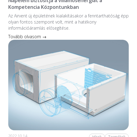
Napelem biztosítja a villamosenergiát a
Kompetencia Központunkban
Az Airvent új épületének kialakításakor a fenntarthatóság épp
olyan fontos szempont volt, mint a hatékony
információáramlás elősegítése.
Tovább olvasom →
2022.10.14.
Hírek
Termékek