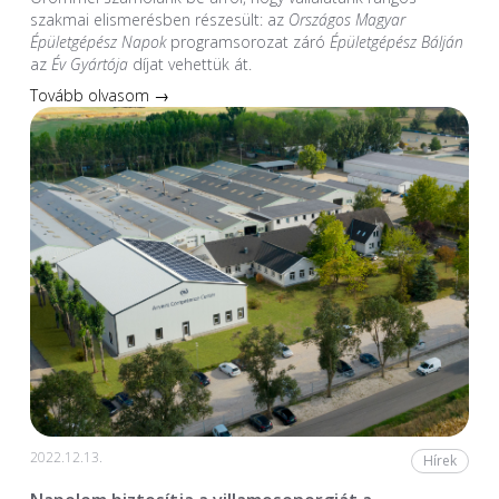
szakmai elismerésben részesült: az
Országos Magyar
Épületgépész Napok
programsorozat záró
Épületgépész Bálján
az
Év Gyártója
díjat vehettük át.
Tovább olvasom →
2022.12.13.
Hírek