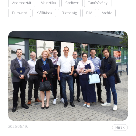
Anemosztát
Akusztika
Szoftver
Tanúsítvány
Eurovent
Kiállítások
Biztonság
BIM
Archív
2026.06.19.
Hírek