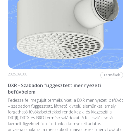
2025.09.30.
Termékek
DXR - Szabadon függesztett mennyezeti
befúvóelem
Fedezze fel megújult termékünket, a DXR mennyezeti befúvót
– szabadon függesztett, látható kivitelű elemünket, amely
forgatható fúvókabetétekkel rendelkezik, és kiegészíti a
DRT(I), DRTX és BRD termékcsaládokat. A fejlesztés során
kiemelt figyelmet fordítottunk a környezettudatos
anyaghasználatra, a megszokott magas teljesítmény további