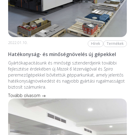
2022.01.10.
Hírek
Termékek
Hatékonyság- és minőségnövelés új gépekkel
Gyártókapacitásunk és minőségi sztenderdjeink további
fejlesztése érdekében új
Mazak 6
lézervágóval és
Spiro
peremezőgépekkel bővítettük gépparkunkat, amely jelentős
hatékonyságnövekedést és nagyobb gyártási rugalmasságot
biztosít számunkra.
Tovább olvasom →