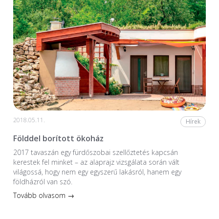
2018.05.11.
Hírek
Földdel borított ökoház
2017 tavaszán egy fürdőszobai szellőztetés kapcsán
kerestek fel minket – az alaprajz vizsgálata során vált
világossá, hogy nem egy egyszerű lakásról, hanem egy
földházról van szó.
Tovább olvasom →