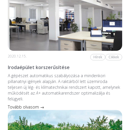
2020.12.15.
Hírek
Cikkek
Irodaépület korszerűsítése
A gépészet automatikus szabályozása a mindenkori
pillanatnyi igények alapján. A raktárból lett üzemiroda
teljesen új lég- és klímatechnikai rendszert kapott, amelynek
működését az
A+
automatikarendszer optimalizálja és
felügyeli.
Tovább olvasom →