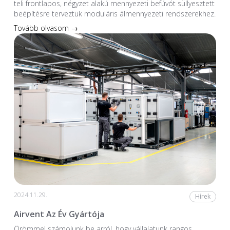
teli frontlapos, négyzet alakú mennyezeti befúvót süllyesztett
beépítésre terveztük moduláris álmennyezeti rendszerekhez.
Tovább olvasom →
2024.11.29.
Hírek
Airvent Az Év Gyártója
Örömmel számolunk be arról, hogy vállalatunk rangos