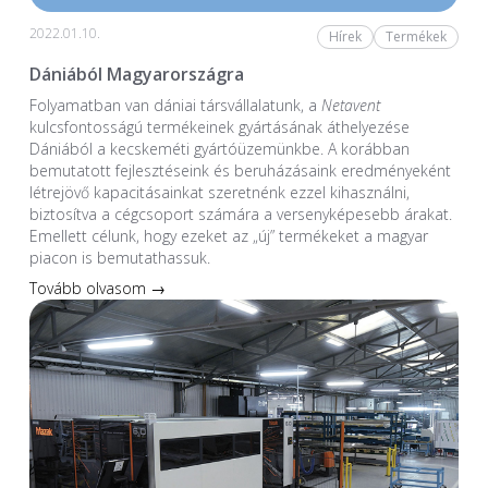
2022.01.10.
Hírek
Termékek
Dániából Magyarországra
Folyamatban van dániai társvállalatunk, a
Netavent
kulcsfontosságú termékeinek gyártásának áthelyezése
Dániából a kecskeméti gyártóüzemünkbe. A korábban
bemutatott fejlesztéseink és beruházásaink eredményeként
létrejövő kapacitásainkat szeretnénk ezzel kihasználni,
biztosítva a cégcsoport számára a versenyképesebb árakat.
Emellett célunk, hogy ezeket az „új” termékeket a magyar
piacon is bemutathassuk.
Tovább olvasom →