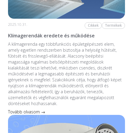
2025.10.31.
Cikkek
Termékek
Klímagerendák eredete és működése
A klímagerenda egy többfunkciós épületgépészeti elem,
amely egyetlen rendszerben biztosítja a helyiség hűtését,
fűtését és frisslevegő-ellátását. Alacsony beépítési
magassága rugalmas belsőépítészeti megoldások
kialakítását teszi lehetővé, miközben csendes, diszkrét
működésével a legmagasabb építészeti és beruházói
igényeknek is megfelel. Szakcikkünk célja, hogy átfogó képet
nyújtson a klímagerendák működéséről, előnyeiről és
alkalmazási feltételeiről, így a beruházók, tervezők,
üzemeltetők és végfelhasználók egyaránt megalapozott
döntéseket hozhassanak.
Tovább olvasom →