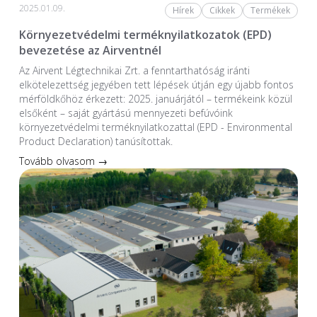
2025.01.09.
Hírek
Cikkek
Termékek
Környezetvédelmi terméknyilatkozatok (EPD)
bevezetése az Airventnél
Az Airvent Légtechnikai Zrt. a fenntarthatóság iránti
elkötelezettség jegyében tett lépések útján egy újabb fontos
mérföldkőhöz érkezett: 2025. januárjától – termékeink közül
elsőként – saját gyártású mennyezeti befúvóink
környezetvédelmi terméknyilatkozattal (EPD - Environmental
Product Declaration) tanúsítottak.
Tovább olvasom →