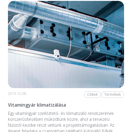
2019.10.08.
Cikkek
Termékek
Vitamingyár klimatizálása
Egy vitamingyár szellőztető- és klimatizáló rendszerének
korszerűsítésében működtünk közre, ahol a tervezési
fázistól kezdve részt vettünk a projekttámogatásban. Az
Airvent feladata a csarnokban található különálló fülkék