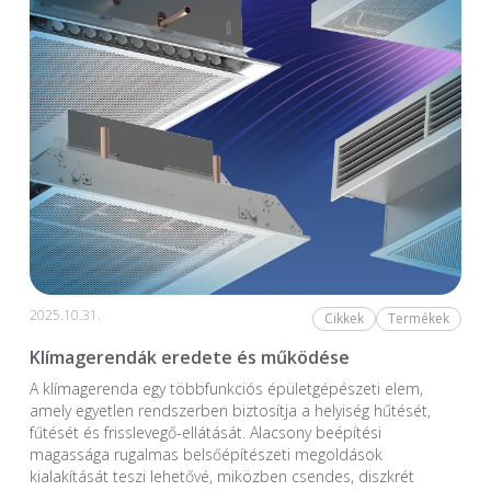
2025.10.31.
Cikkek
Termékek
Klímagerendák eredete és működése
A klímagerenda egy többfunkciós épületgépészeti elem,
amely egyetlen rendszerben biztosítja a helyiség hűtését,
fűtését és frisslevegő-ellátását. Alacsony beépítési
magassága rugalmas belsőépítészeti megoldások
kialakítását teszi lehetővé, miközben csendes, diszkrét