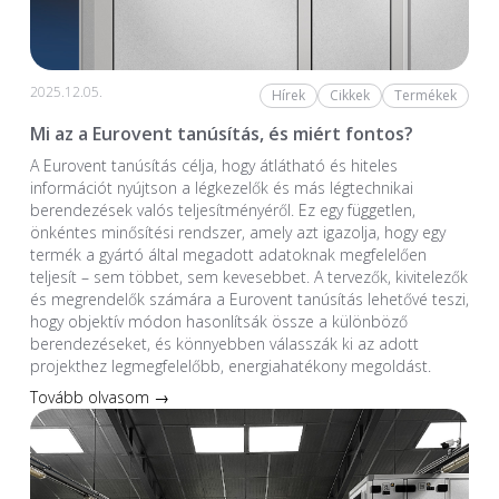
2025.12.05.
Hírek
Cikkek
Termékek
Mi az a Eurovent tanúsítás, és miért fontos?
A Eurovent tanúsítás célja, hogy átlátható és hiteles
információt nyújtson a légkezelők és más légtechnikai
berendezések valós teljesítményéről. Ez egy független,
önkéntes minősítési rendszer, amely azt igazolja, hogy egy
termék a gyártó által megadott adatoknak megfelelően
teljesít – sem többet, sem kevesebbet. A tervezők, kivitelezők
és megrendelők számára a Eurovent tanúsítás lehetővé teszi,
hogy objektív módon hasonlítsák össze a különböző
berendezéseket, és könnyebben válasszák ki az adott
projekthez legmegfelelőbb, energiahatékony megoldást.
Tovább olvasom →