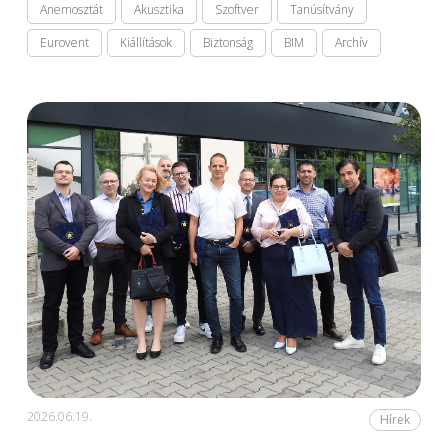
Anemosztát
Akusztika
Szoftver
Tanúsítvány
Eurovent
Kiállítások
Biztonság
BIM
Archív
2026.06.19.
Hírek