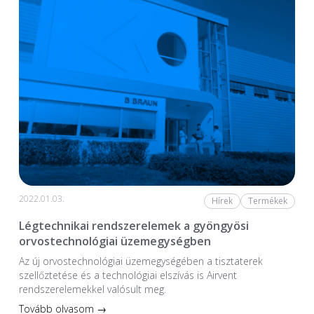
2022.01.03.
Hírek
Termékek
Légtechnikai rendszerelemek a gyöngyösi
orvostechnológiai üzemegységben
Az új orvostechnológiai üzem­egységében a tiszta­terek
szellőztetése és a technológiai elszívás is Airvent
rendszerelemekkel valósult meg.
Tovább olvasom →