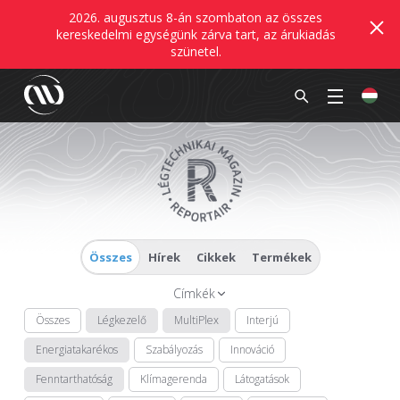
2026. augusztus 8-án szombaton az összes
kereskedelmi egységünk zárva tart, az árukiadás
szünetel.
Összes
Hírek
Cikkek
Termékek
Címkék
Összes
Légkezelő
MultiPlex
Interjú
Energiatakarékos
Szabályozás
Innováció
Fenntarthatóság
Klímagerenda
Látogatások