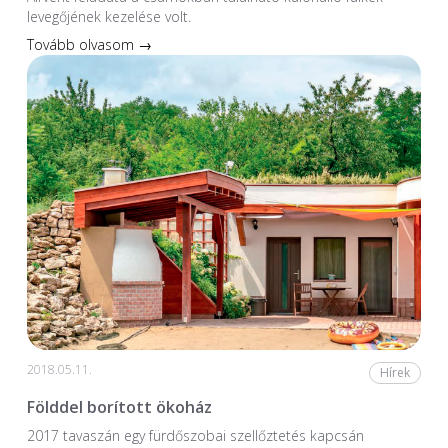
levegőjének kezelése volt.
Tovább olvasom →
2018.05.11.
Hírek
Földdel borított ökoház
2017 tavaszán egy fürdőszobai szellőztetés kapcsán