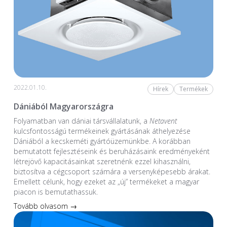
2022.01.10.
Hírek
Termékek
Dániából Magyarországra
Folyamatban van dániai társvállalatunk, a
Netavent
kulcsfontosságú termékeinek gyártásának áthelyezése
Dániából a kecskeméti gyártóüzemünkbe. A korábban
bemutatott fejlesztéseink és beruházásaink eredményeként
létrejövő kapacitásainkat szeretnénk ezzel kihasználni,
biztosítva a cégcsoport számára a versenyképesebb árakat.
Emellett célunk, hogy ezeket az „új” termékeket a magyar
piacon is bemutathassuk.
Tovább olvasom →