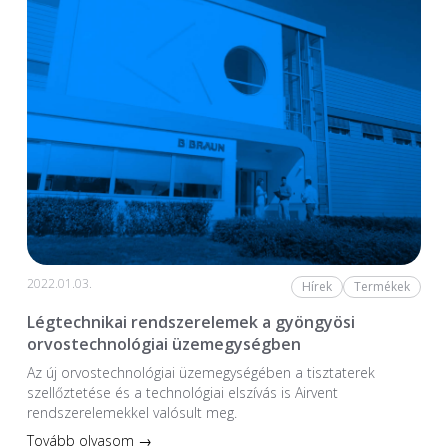
2022.01.03.
Hírek
Termékek
Légtechnikai rendszerelemek a gyöngyösi
orvostechnológiai üzemegységben
Az új orvostechnológiai üzem­egységében a tiszta­terek
szellőztetése és a technológiai elszívás is Airvent
rendszerelemekkel valósult meg.
Tovább olvasom →