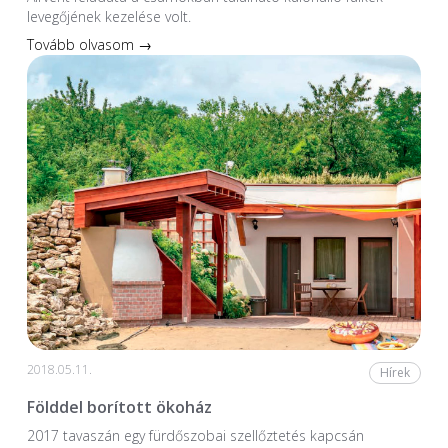
levegőjének kezelése volt.
Tovább olvasom →
2018.05.11.
Hírek
Földdel borított ökoház
2017 tavaszán egy fürdőszobai szellőztetés kapcsán