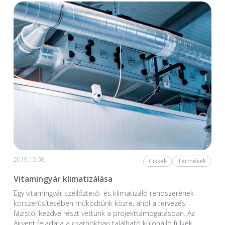
2019.10.08.
Cikkek
Termékek
Vitamingyár klimatizálása
Egy vitamingyár szellőztető- és klimatizáló rendszerének
korszerűsítésében működtünk közre, ahol a tervezési
fázistól kezdve részt vettünk a projekttámogatásban. Az
Airvent feladata a csarnokban található különálló fülkék