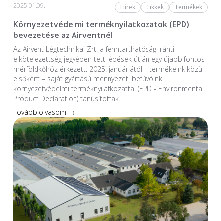
2025.01.09.
Hírek
Cikkek
Termékek
Környezetvédelmi terméknyilatkozatok (EPD)
bevezetése az Airventnél
Az Airvent Légtechnikai Zrt. a fenntarthatóság iránti
elkötelezettség jegyében tett lépések útján egy újabb fontos
mérföldkőhöz érkezett: 2025. januárjától – termékeink közül
elsőként – saját gyártású mennyezeti befúvóink
környezetvédelmi terméknyilatkozattal (EPD - Environmental
Product Declaration) tanúsítottak.
Tovább olvasom →