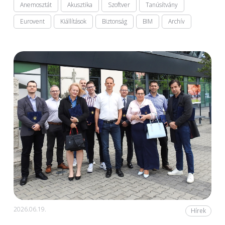
Anemosztát
Akusztika
Szoftver
Tanúsítvány
Eurovent
Kiállítások
Biztonság
BIM
Archív
2026.06.19.
Hírek