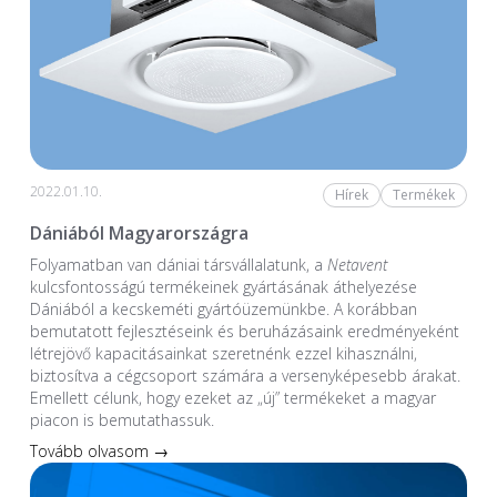
2022.01.10.
Hírek
Termékek
Dániából Magyarországra
Folyamatban van dániai társvállalatunk, a
Netavent
kulcsfontosságú termékeinek gyártásának áthelyezése
Dániából a kecskeméti gyártóüzemünkbe. A korábban
bemutatott fejlesztéseink és beruházásaink eredményeként
létrejövő kapacitásainkat szeretnénk ezzel kihasználni,
biztosítva a cégcsoport számára a versenyképesebb árakat.
Emellett célunk, hogy ezeket az „új” termékeket a magyar
piacon is bemutathassuk.
Tovább olvasom →