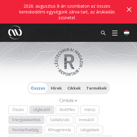
2026. augusztus 8-án szombaton az összes
kereskedelmi egységünk zárva tart, az árukiadás
szünetel.
Összes
Hírek
Cikkek
Termékek
Címkék
Összes
Légkezelő
MultiPlex
Interjú
Energiatakarékos
Szabályozás
Innováció
Fenntarthatóság
Klímagerenda
Látogatások