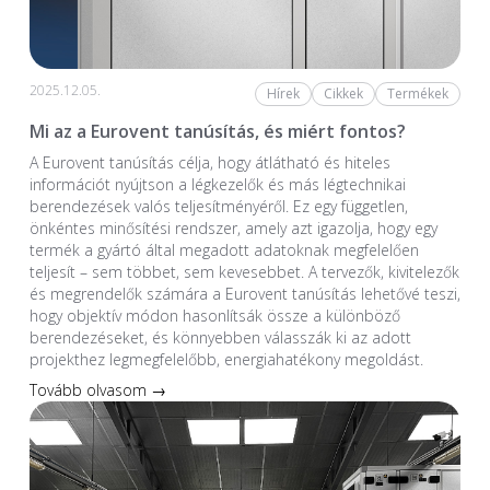
2025.12.05.
Hírek
Cikkek
Termékek
Mi az a Eurovent tanúsítás, és miért fontos?
A Eurovent tanúsítás célja, hogy átlátható és hiteles
információt nyújtson a légkezelők és más légtechnikai
berendezések valós teljesítményéről. Ez egy független,
önkéntes minősítési rendszer, amely azt igazolja, hogy egy
termék a gyártó által megadott adatoknak megfelelően
teljesít – sem többet, sem kevesebbet. A tervezők, kivitelezők
és megrendelők számára a Eurovent tanúsítás lehetővé teszi,
hogy objektív módon hasonlítsák össze a különböző
berendezéseket, és könnyebben válasszák ki az adott
projekthez legmegfelelőbb, energiahatékony megoldást.
Tovább olvasom →