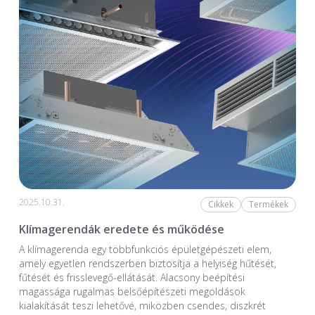
2025.10.31.
Cikkek
Termékek
Klímagerendák eredete és működése
A klímagerenda egy többfunkciós épületgépészeti elem,
amely egyetlen rendszerben biztosítja a helyiség hűtését,
fűtését és frisslevegő-ellátását. Alacsony beépítési
magassága rugalmas belsőépítészeti megoldások
kialakítását teszi lehetővé, miközben csendes, diszkrét