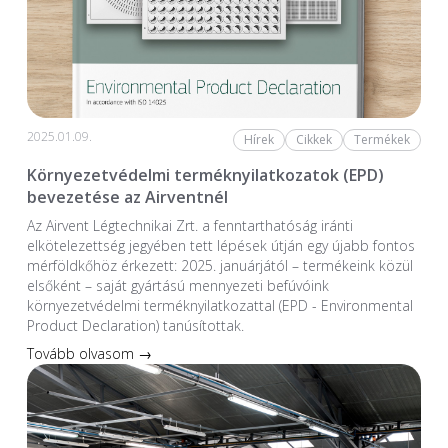
2025.01.09.
Hírek
Cikkek
Termékek
Környezetvédelmi terméknyilatkozatok (EPD)
bevezetése az Airventnél
Az Airvent Légtechnikai Zrt. a fenntarthatóság iránti
elkötelezettség jegyében tett lépések útján egy újabb fontos
mérföldkőhöz érkezett: 2025. januárjától – termékeink közül
elsőként – saját gyártású mennyezeti befúvóink
környezetvédelmi terméknyilatkozattal (EPD - Environmental
Product Declaration) tanúsítottak.
Tovább olvasom →