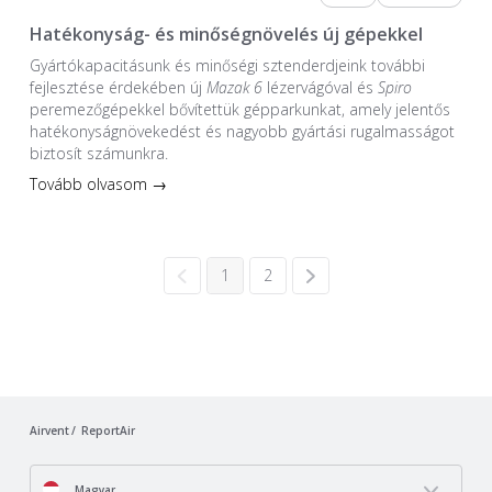
Hatékonyság- és minőségnövelés új gépekkel
Gyártókapacitásunk és minőségi sztenderdjeink további
fejlesztése érdekében új
Mazak 6
lézervágóval és
Spiro
peremezőgépekkel bővítettük gépparkunkat, amely jelentős
hatékonyságnövekedést és nagyobb gyártási rugalmasságot
biztosít számunkra.
Tovább olvasom →
1
2
Airvent
ReportAir
Magyar