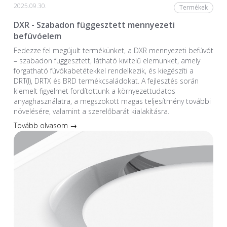
2025.09.30.
Termékek
DXR - Szabadon függesztett mennyezeti
befúvóelem
Fedezze fel megújult termékünket, a DXR mennyezeti befúvót
– szabadon függesztett, látható kivitelű elemünket, amely
forgatható fúvókabetétekkel rendelkezik, és kiegészíti a
DRT(I), DRTX és BRD termékcsaládokat. A fejlesztés során
kiemelt figyelmet fordítottunk a környezettudatos
anyaghasználatra, a megszokott magas teljesítmény további
növelésére, valamint a szerelőbarát kialakításra.
Tovább olvasom →