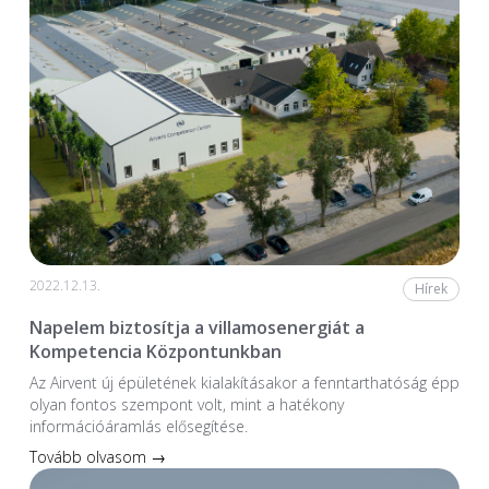
2022.12.13.
Hírek
Napelem biztosítja a villamosenergiát a
Kompetencia Központunkban
Az Airvent új épületének kialakításakor a fenntarthatóság épp
olyan fontos szempont volt, mint a hatékony
információáramlás elősegítése.
Tovább olvasom →