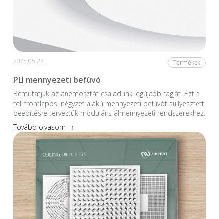
2025.05.23.
Termékek
PLI mennyezeti befúvó
Bemutatjuk az anemosztát családunk legújabb tagját. Ezt a
teli frontlapos, négyzet alakú mennyezeti befúvót süllyesztett
beépítésre terveztük moduláris álmennyezeti rendszerekhez.
Tovább olvasom →