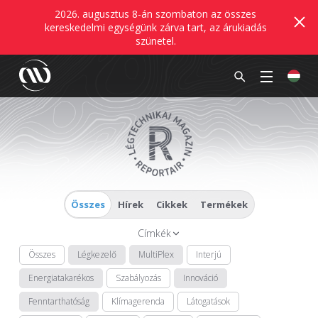
2026. augusztus 8-án szombaton az összes
kereskedelmi egységünk zárva tart, az árukiadás
szünetel.
Összes
Hírek
Cikkek
Termékek
Címkék
Összes
Légkezelő
MultiPlex
Interjú
Energiatakarékos
Szabályozás
Innováció
Fenntarthatóság
Klímagerenda
Látogatások