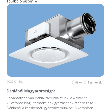
Tovább olvasom →
2022.01.10.
Hírek
Termékek
Dániából Magyarországra
Folyamatban van dániai társvállalatunk, a
Netavent
kulcsfontosságú termékeinek gyártásának áthelyezése
Dániából a kecskeméti gyártóüzemünkbe. A korábban