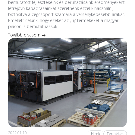
bemutatott fejlesztéseink és beruházásaink eredményeként
létrejövő kapacitásainkat szeretnénk ezzel kihasználni,
biztosítva a cégcsoport számára a versenyképesebb árakat.
Emellett célunk, hogy ezeket az „új” termékeket a magyar
piacon is bemutathassuk.
Tovább olvasom →
2022.01.10.
Hírek
Termékek