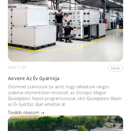
2024.11.29.
Hírek
Airvent Az Év Gyártója
Örömmel számolunk be arról, hogy vállalatunk rangos
szakmai elismerésben részesült: az
Országos Magyar
Épületgépész Napok
programsorozat záró
Épületgépész Bálján
az
Év Gyártója
díjat vehettük át.
Tovább olvasom →