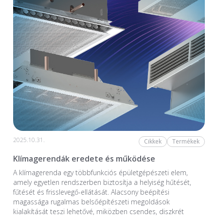
2025.10.31.
Cikkek
Termékek
Klímagerendák eredete és működése
A klímagerenda egy többfunkciós épületgépészeti elem,
amely egyetlen rendszerben biztosítja a helyiség hűtését,
fűtését és frisslevegő-ellátását. Alacsony beépítési
magassága rugalmas belsőépítészeti megoldások
kialakítását teszi lehetővé, miközben csendes, diszkrét