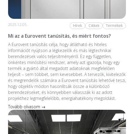
2025.12.05.
Hírek
Cikkek
Termékek
Mi az a Eurovent tanúsítás, és miért fontos?
A Eurovent tanúsítás célja, hogy átlátható és hiteles
információt nyújtson a légkezelők és más légtechnikai
berendezések valós teljesítményéről. Ez egy független,
önkéntes minősítési rendszer, amely azt igazolja, hogy egy
termék a gyártó által megadott adatoknak megfelelően
teljesít – sem többet, sem kevesebbet. A tervezők, kivitelezők
és megrendelők számára a Eurovent tanúsítás lehetővé teszi,
hogy objektív módon hasonlítsák össze a különböző
berendezéseket, és könnyebben válasszák ki az adott
projekthez legmegfelelőbb, energiahatékony megoldást.
Tovább olvasom →