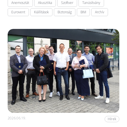
Anemosztát
Akusztika
Szoftver
Tanúsítvány
Eurovent
Kiállítások
Biztonság
BIM
Archív
2026.06.19.
Hírek