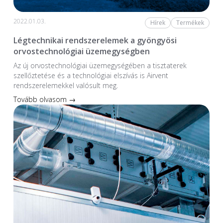
2022.01.03.
Hírek
Termékek
Légtechnikai rendszerelemek a gyöngyösi
orvostechnológiai üzemegységben
Az új orvostechnológiai üzem­egységében a tiszta­terek
szellőztetése és a technológiai elszívás is Airvent
rendszerelemekkel valósult meg.
Tovább olvasom →