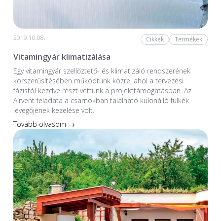
2019.10.08.
Cikkek
Termékek
Vitamingyár klimatizálása
Egy vitamingyár szellőztető- és klimatizáló rendszerének
korszerűsítésében működtünk közre, ahol a tervezési
fázistól kezdve részt vettünk a projekttámogatásban. Az
Airvent feladata a csarnokban található különálló fülkék
levegőjének kezelése volt.
Tovább olvasom →