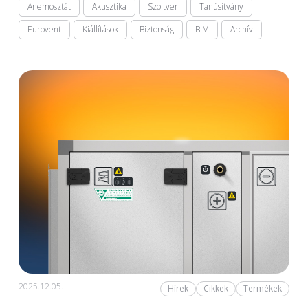
Anemosztát
Akusztika
Szoftver
Tanúsítvány
Eurovent
Kiállítások
Biztonság
BIM
Archív
2025.12.05.
Hírek
Cikkek
Termékek