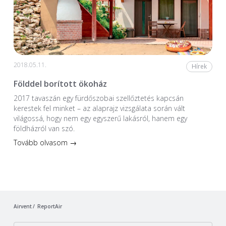
2018.05.11.
Hírek
Földdel borított ökoház
2017 tavaszán egy fürdőszobai szellőztetés kapcsán
kerestek fel minket – az alaprajz vizsgálata során vált
világossá, hogy nem egy egyszerű lakásról, hanem egy
földházról van szó.
Tovább olvasom →
Airvent
ReportAir