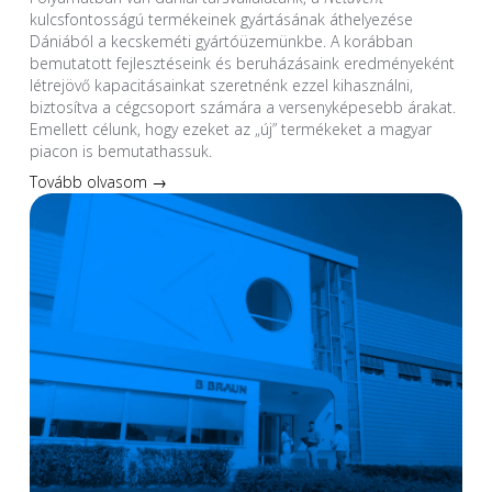
kulcsfontosságú termékeinek gyártásának áthelyezése
Dániából a kecskeméti gyártóüzemünkbe. A korábban
bemutatott fejlesztéseink és beruházásaink eredményeként
létrejövő kapacitásainkat szeretnénk ezzel kihasználni,
biztosítva a cégcsoport számára a versenyképesebb árakat.
Emellett célunk, hogy ezeket az „új” termékeket a magyar
piacon is bemutathassuk.
Tovább olvasom →