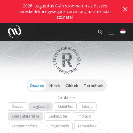
2026. augusztus 8-án szombaton az összes
kereskedelmi egységünk zárva tart, az árukiadás
szünetel.
Összes
Hírek
Cikkek
Termékek
Címkék
Összes
Légkezelő
MultiPlex
Interjú
Energiatakarékos
Szabályozás
Innováció
Fenntarthatóság
Klímagerenda
Látogatások