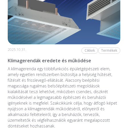
2025.10.31.
Cikkek
Termékek
Klímagerendák eredete és működése
A klímagerenda egy többfunkciós épületgépészeti elem,
amely egyetlen rendszerben biztosítja a helyiség hűtését,
fűtését és frisslevegő-ellátását. Alacsony beépítési
magassága rugalmas belsőépítészeti megoldások
kialakítását teszi lehetővé, miközben csendes, diszkrét
működésével a legmagasabb építészeti és beruházói
igényeknek is megfelel. Szakcikkünk célja, hogy átfogó képet
nyújtson a klímagerendák működéséről, előnyeiről és
alkalmazási feltételeiről, így a beruházók, tervezők,
üzemeltetők és végfelhasználók egyaránt megalapozott
döntéseket hozhassanak.