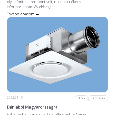
olyan fontos szempont volt, mint a hatékony
információáramlás elősegítése.
Tovább olvasom →
2022.01.10.
Hírek
Termékek
Dániából Magyarországra
Folyamatban van dániai társvállalatunk, a
Netavent