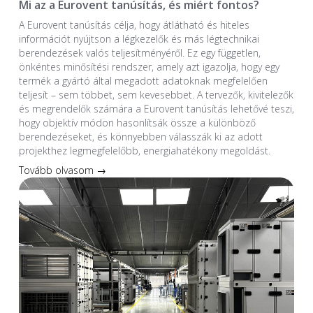
Mi az a Eurovent tanúsítás, és miért fontos?
A Eurovent tanúsítás célja, hogy átlátható és hiteles
információt nyújtson a légkezelők és más légtechnikai
berendezések valós teljesítményéről. Ez egy független,
önkéntes minősítési rendszer, amely azt igazolja, hogy egy
termék a gyártó által megadott adatoknak megfelelően
teljesít – sem többet, sem kevesebbet. A tervezők, kivitelezők
és megrendelők számára a Eurovent tanúsítás lehetővé teszi,
hogy objektív módon hasonlítsák össze a különböző
berendezéseket, és könnyebben válasszák ki az adott
projekthez legmegfelelőbb, energiahatékony megoldást.
Tovább olvasom →