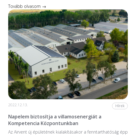
Tovább olvasom →
2022.12.13.
Hírek
Napelem biztosítja a villamosenergiát a
Kompetencia Központunkban
Az Airvent új épületének kialakításakor a fenntarthatóság épp