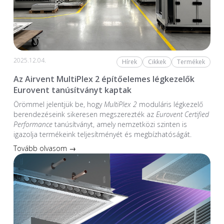
2025.12.04.
Hírek
Cikkek
Termékek
Az Airvent MultiPlex 2 építőelemes légkezelők
Eurovent tanúsítványt kaptak
Örömmel jelentjük be, hogy
MultiPlex 2
moduláris légkezelő
berendezéseink sikeresen megszerezték az
Eurovent Certified
Performance
tanúsítványt, amely nemzetközi szinten is
igazolja termékeink teljesítményét és megbízhatóságát.
Tovább olvasom →