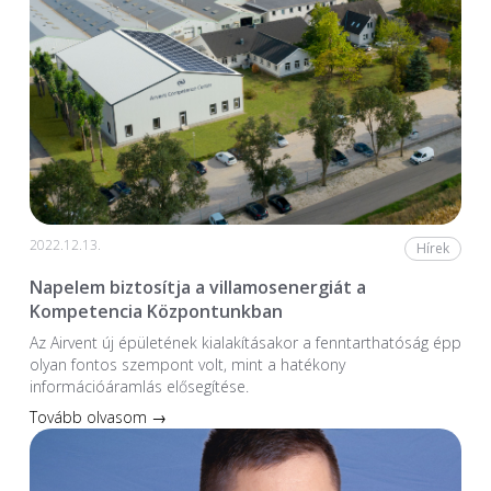
2022.12.13.
Hírek
Napelem biztosítja a villamosenergiát a
Kompetencia Központunkban
Az Airvent új épületének kialakításakor a fenntarthatóság épp
olyan fontos szempont volt, mint a hatékony
információáramlás elősegítése.
Tovább olvasom →