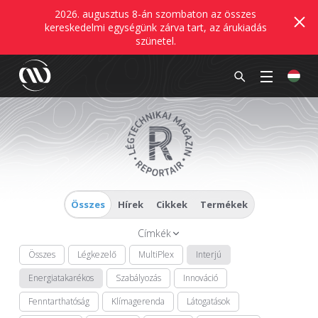
2026. augusztus 8-án szombaton az összes
kereskedelmi egységünk zárva tart, az árukiadás
szünetel.
Összes
Hírek
Cikkek
Termékek
Címkék
Összes
Légkezelő
MultiPlex
Interjú
Energiatakarékos
Szabályozás
Innováció
Fenntarthatóság
Klímagerenda
Látogatások