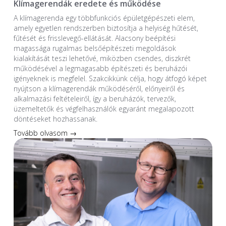
Klímagerendák eredete és működése
A klímagerenda egy többfunkciós épületgépészeti elem,
amely egyetlen rendszerben biztosítja a helyiség hűtését,
fűtését és frisslevegő-ellátását. Alacsony beépítési
magassága rugalmas belsőépítészeti megoldások
kialakítását teszi lehetővé, miközben csendes, diszkrét
működésével a legmagasabb építészeti és beruházói
igényeknek is megfelel. Szakcikkünk célja, hogy átfogó képet
nyújtson a klímagerendák működéséről, előnyeiről és
alkalmazási feltételeiről, így a beruházók, tervezők,
üzemeltetők és végfelhasználók egyaránt megalapozott
döntéseket hozhassanak.
Tovább olvasom →