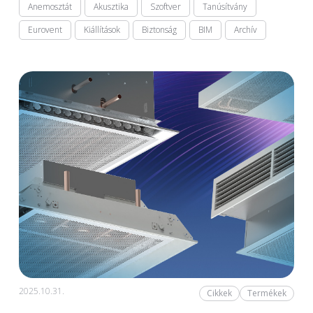
Anemosztát
Akusztika
Szoftver
Tanúsítvány
Eurovent
Kiállítások
Biztonság
BIM
Archív
2025.10.31.
Cikkek
Termékek