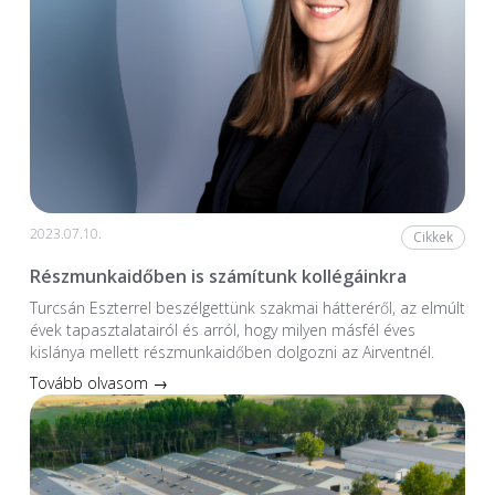
2023.07.10.
Cikkek
Részmunkaidőben is számítunk kollégáinkra
Turcsán Eszterrel beszélgettünk szakmai hátteréről, az elmúlt
évek tapasztalatairól és arról, hogy milyen másfél éves
kislánya mellett részmunkaidőben dolgozni az Airventnél.
Tovább olvasom →