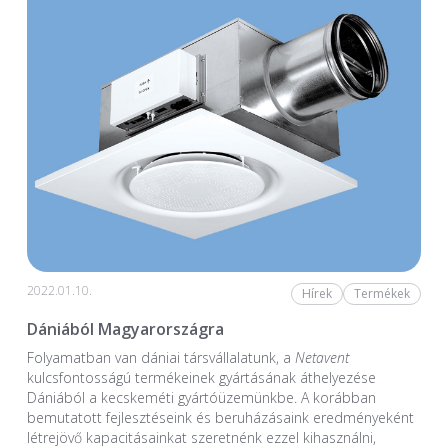
2022.01.10.
Hírek
Termékek
Dániából Magyarországra
Folyamatban van dániai társvállalatunk, a
Netavent
kulcsfontosságú termékeinek gyártásának áthelyezése
Dániából a kecskeméti gyártóüzemünkbe. A korábban
bemutatott fejlesztéseink és beruházásaink eredményeként
létrejövő kapacitásainkat szeretnénk ezzel kihasználni,