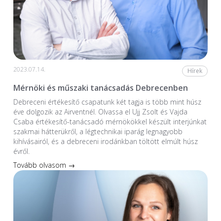
2023.07.14.
Hírek
Mérnöki és műszaki tanácsadás Debrecenben
Debreceni értékesítő csapatunk két tagja is több mint húsz
éve dolgozik az Airventnél. Olvassa el Ujj Zsolt és Vajda
Csaba értékesítő-tanácsadó mérnökökkel készült interjúnkat
szakmai hátterükről, a légtechnikai iparág legnagyobb
kihívásairól, és a debreceni irodánkban töltött elmúlt húsz
évről.
Tovább olvasom →