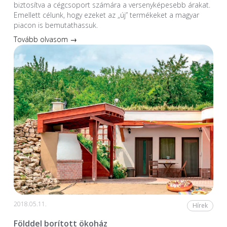
biztosítva a cégcsoport számára a versenyképesebb árakat.
Emellett célunk, hogy ezeket az „új” termékeket a magyar
piacon is bemutathassuk.
Tovább olvasom →
2018.05.11.
Hírek
Földdel borított ökoház