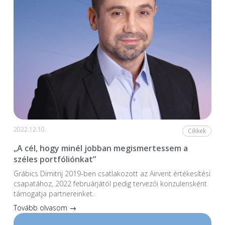
2022.12.10.
Cikkek
„A cél, hogy minél jobban megismertessem a
széles portfóliónkat”
Grábics Dimitrij 2019-ben csatlakozott az Airvent értékesítési
csapatához, 2022 februárjától pedig tervezői konzulensként
támogatja partnereinket.
Tovább olvasom →