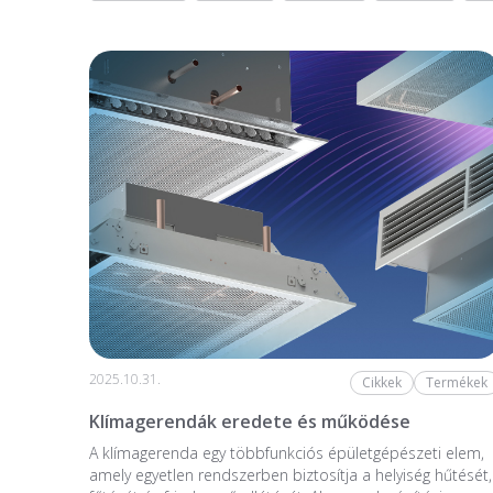
2025.10.31.
Cikkek
Termékek
Klímagerendák eredete és működése
A klímagerenda egy többfunkciós épületgépészeti elem,
amely egyetlen rendszerben biztosítja a helyiség hűtését,