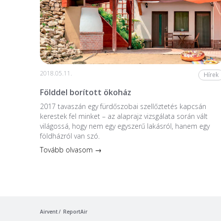
2018.05.11.
Hírek
Földdel borított ökoház
2017 tavaszán egy fürdőszobai szellőztetés kapcsán
kerestek fel minket – az alaprajz vizsgálata során vált
világossá, hogy nem egy egyszerű lakásról, hanem egy
földházról van szó.
Tovább olvasom →
Airvent
ReportAir