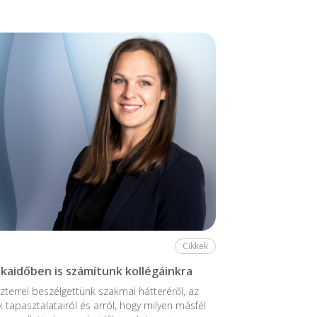
Cikkek
aidőben is számítunk kollégáinkra
zterrel beszélgettünk szakmai hátteréről, az
k tapasztalatairól és arról, hogy milyen másfél