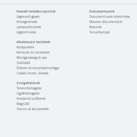
Kiemelt termékcsoportok
Dokumentumok
Légkezelő gépek
Dokumentumok áttekintése
Klímagerendák
Műszaki dokumentáció
Lakásszellőztetés
Brosúrák
Légsterilizálás
Tanúsítványok
Alkalmazási területek
Középületek
Kórházak és tisztaterek
Mezőgazdaság és ipar
Szállodák
Étterem és konyhatechnológia
Családi házak, lakások
Szolgáltatások
Tervezőtámogatás
Ügyféltámogatás
Kiválasztó szoftverek
MagiCAD
Szerviz és beüzemelés