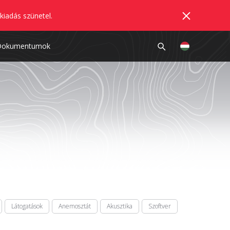
kiadás szünetel.
Dokumentumok
Látogatások
Anemosztát
Akusztika
Szoftver