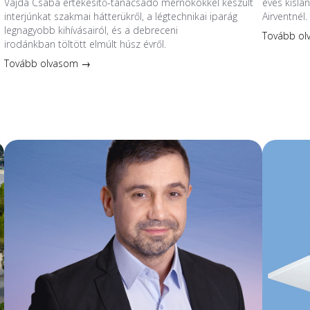
Vajda Csaba értékesítő-tanácsadó mérnökökkel készült
éves kislá
interjúnkat szakmai hátterükről, a légtechnikai iparág
Airventnél.
legnagyobb kihívásairól, és a debreceni
Tovább o
irodánkban töltött elmúlt húsz évről.
Tovább olvasom →