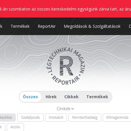
8-án szombaton az összes kereskedelmi egységünk zárva tart, az áru
nk
Termékek
ReportAir
Megoldások & Szolgáltatások
Összes
Hírek
Cikkek
Termékek
Címkék
akarékos
Szabályozás
Innováció
Fenntarthatóság
Klímagerenda
M
Archív