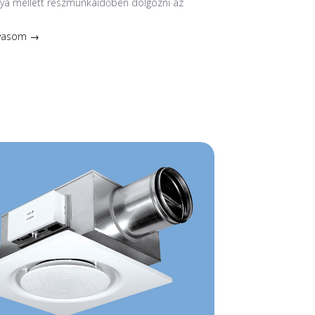
nya mellett részmunkaidőben dolgozni az
lvasom →