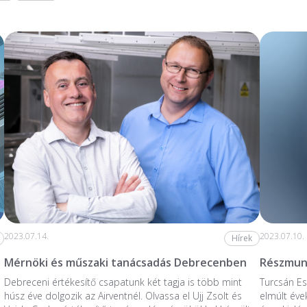
2023.07.14.
2023.07.10.
Hírek
Mérnöki és műszaki tanácsadás Debrecenben
Részmunk
Debreceni értékesítő csapatunk két tagja is több mint
Turcsán Es
húsz éve dolgozik az Airventnél. Olvassa el Ujj Zsolt és
elmúlt éve