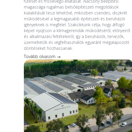
fűtését és frisslevegő-ellátását. Alacsony beépítési
magassága rugalmas belsőépítészeti megoldások
kialakítását teszi lehetővé, miközben csendes, diszkrét
működésével a legmagasabb építészeti és beruházói
igényeknek is megfelel. Szakcikkünk célja, hogy átfogó
képet nyújtson a klímagerendák működéséről, előnyeiről
és alkalmazási feltételeiről, így a beruházók, tervezők,
üzemeltetők és végfelhasználók egyaránt megalapozott
döntéseket hozhassanak.
Tovább olvasom →