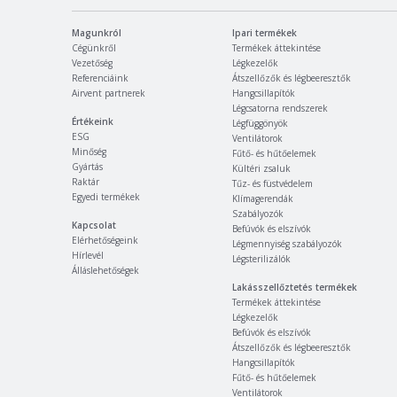
Magunkról
Ipari termékek
Cégünkről
Termékek áttekintése
Vezetőség
Légkezelők
Referenciáink
Átszellőzők és légbeeresztők
Airvent partnerek
Hangcsillapítók
Légcsatorna rendszerek
Értékeink
Légfüggönyök
ESG
Ventilátorok
Minőség
Fűtő- és hűtőelemek
Gyártás
Kültéri zsaluk
Raktár
Tűz- és füstvédelem
Egyedi termékek
Klímagerendák
Szabályozók
Kapcsolat
Befúvók és elszívók
Elérhetőségeink
Légmennyiség szabályozók
Hírlevél
Légsterilizálók
Álláslehetőségek
Lakásszellőztetés termékek
Termékek áttekintése
Légkezelők
Befúvók és elszívók
Átszellőzők és légbeeresztők
Hangcsillapítók
Fűtő- és hűtőelemek
Ventilátorok