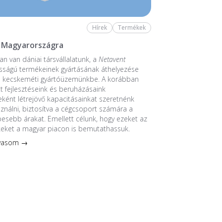
Hírek
Termékek
 Magyarországra
n van dániai társvállalatunk, a
Netavent
sságú termékeinek gyártásának áthelyezése
a kecskeméti gyártóüzemünkbe. A korábban
 fejlesztéseink és beruházásaink
ént létrejövő kapacitásainkat szeretnénk
sználni, biztosítva a cégcsoport számára a
esebb árakat. Emellett célunk, hogy ezeket az
keket a magyar piacon is bemutathassuk.
lvasom →