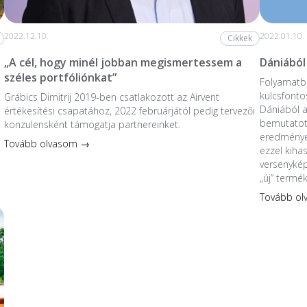
2022.12.10.
2022.01.10.
Cikkek
„A cél, hogy minél jobban megismertessem a
Dániából
széles portfóliónkat”
Folyamatba
kulcsfonto
Grábics Dimitrij 2019-ben csatlakozott az Airvent
Dániából 
értékesítési csapatához, 2022 februárjától pedig tervezői
bemutatott
konzulensként támogatja partnereinket.
eredmények
Tovább olvasom →
ezzel kiha
versenykép
„új” termé
Tovább o