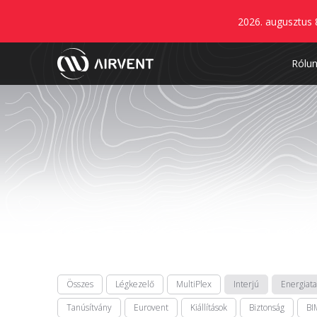
2026. augusztus 
Rólu
Összes
Légkezelő
MultiPlex
Interjú
Energiat
Tanúsítvány
Eurovent
Kiállítások
Biztonság
BI