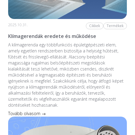
2025.10.31.
Cikkek
Termékek
Klímagerendák eredete és működése
A klímagerenda egy többfunkciós épületgépészeti elem,
amely egyetlen rendszerben biztosítja a helyiség hűtését,
fűtését és frisslevegő-ellátását. Alacsony beépítési
magassága rugalmas belsőépítészeti megoldások
kialakítását teszi lehetővé, miközben csendes, diszkrét
működésével a legmagasabb építészeti és beruházói
igényeknek is megfelel. Szakcikkünk célja, hogy átfogó képet
nyújtson a klímagerendák működéséről, előnyeiről és
alkalmazási feltételeiről, így a beruházók, tervezők,
üzemeltetők és végfelhasználók egyaránt megalapozott
döntéseket hozhassanak.
Tovább olvasom →