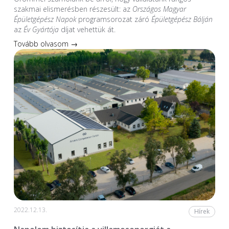
szakmai elismerésben részesült: az
Országos Magyar
Épületgépész Napok
programsorozat záró
Épületgépész Bálján
az
Év Gyártója
díjat vehettük át.
Tovább olvasom →
2022.12.13.
Hírek