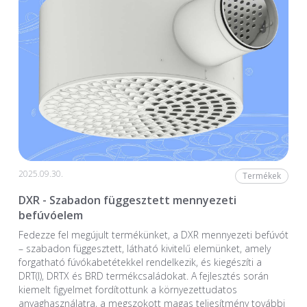
2025.09.30.
Termékek
DXR - Szabadon függesztett mennyezeti
befúvóelem
Fedezze fel megújult termékünket, a DXR mennyezeti befúvót
– szabadon függesztett, látható kivitelű elemünket, amely
forgatható fúvókabetétekkel rendelkezik, és kiegészíti a
DRT(I), DRTX és BRD termékcsaládokat. A fejlesztés során
kiemelt figyelmet fordítottunk a környezettudatos
anyaghasználatra, a megszokott magas teljesítmény további