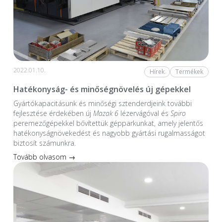
2022.01.10.
Hírek
Termékek
Hatékonyság- és minőségnövelés új gépekkel
Gyártókapacitásunk és minőségi sztenderdjeink további
fejlesztése érdekében új
Mazak 6
lézervágóval és
Spiro
peremezőgépekkel bővítettük gépparkunkat, amely jelentős
hatékonyságnövekedést és nagyobb gyártási rugalmasságot
biztosít számunkra.
Tovább olvasom →