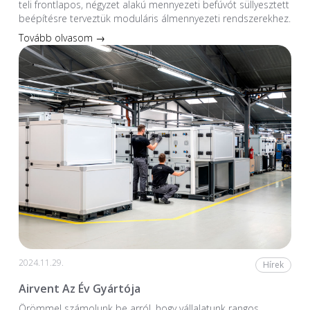
teli frontlapos, négyzet alakú mennyezeti befúvót süllyesztett
beépítésre terveztük moduláris álmennyezeti rendszerekhez.
Tovább olvasom →
2024.11.29.
Hírek
Airvent Az Év Gyártója
Örömmel számolunk be arról, hogy vállalatunk rangos