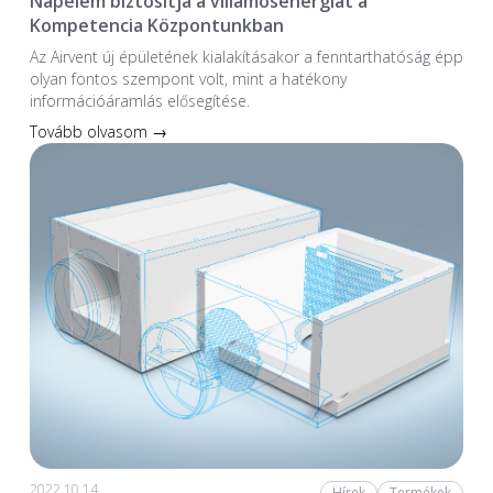
Napelem biztosítja a villamosenergiát a
Kompetencia Központunkban
Az Airvent új épületének kialakításakor a fenntarthatóság épp
olyan fontos szempont volt, mint a hatékony
információáramlás elősegítése.
Tovább olvasom →
2022.10.14.
Hírek
Termékek