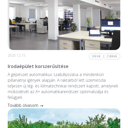
2020.12.15.
Hírek
Cikkek
Irodaépület korszerűsítése
A gépészet automatikus szabályozása a mindenkori
pillanatnyi igények alapján. A raktárból lett üzemiroda
teljesen új lég- és klímatechnikai rendszert kapott, amelynek
működését az
A+
automatikarendszer optimalizálja és
felügyeli.
Tovább olvasom →