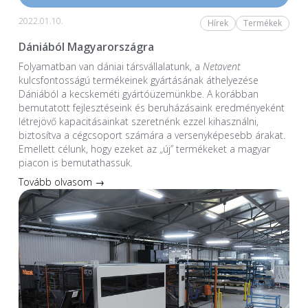
2022.01.10.
Hírek
Termékek
Dániából Magyarországra
Folyamatban van dániai társvállalatunk, a
Netavent
kulcsfontosságú termékeinek gyártásának áthelyezése
Dániából a kecskeméti gyártóüzemünkbe. A korábban
bemutatott fejlesztéseink és beruházásaink eredményeként
létrejövő kapacitásainkat szeretnénk ezzel kihasználni,
biztosítva a cégcsoport számára a versenyképesebb árakat.
Emellett célunk, hogy ezeket az „új” termékeket a magyar
piacon is bemutathassuk.
Tovább olvasom →