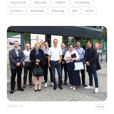
Anemosztát
Akusztika
Szoftver
Tanúsítvány
Eurovent
Kiállítások
Biztonság
BIM
Archív
2026.06.19.
Hírek