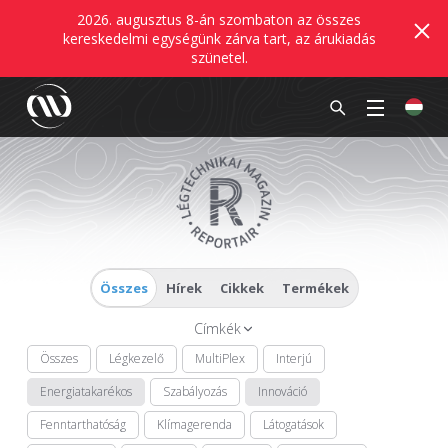
2026. augusztus 8-án szombaton az összes
kereskedelmi egységünk zárva tart, az árukiadás
szünetel.
Összes
Hírek
Cikkek
Termékek
Címkék
Összes
Légkezelő
MultiPlex
Interjú
Energiatakarékos
Szabályozás
Innováció
Fenntarthatóság
Klímagerenda
Látogatások