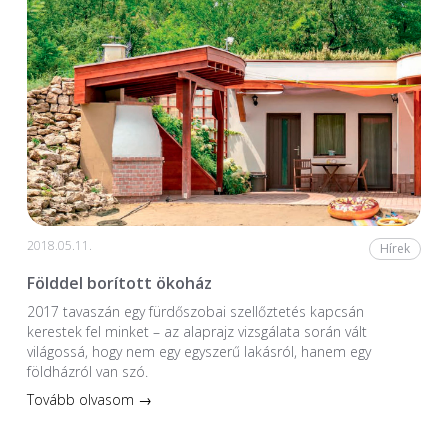
2018.05.11.
Hírek
Földdel borított ökoház
2017 tavaszán egy fürdőszobai szellőztetés kapcsán
kerestek fel minket – az alaprajz vizsgálata során vált
világossá, hogy nem egy egyszerű lakásról, hanem egy
földházról van szó.
Tovább olvasom →