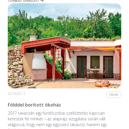
Tovább olvasom →
2018.05.11.
Hírek
Földdel borított ökoház
2017 tavaszán egy fürdőszobai szellőztetés kapcsán
kerestek fel minket – az alaprajz vizsgálata során vált
világossá, hogy nem egy egyszerű lakásról, hanem egy