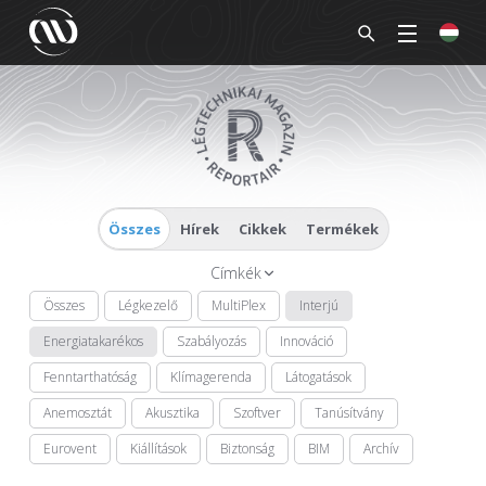
Összes
Hírek
Cikkek
Termékek
Címkék
Összes
Légkezelő
MultiPlex
Interjú
Energiatakarékos
Szabályozás
Innováció
Fenntarthatóság
Klímagerenda
Látogatások
Anemosztát
Akusztika
Szoftver
Tanúsítvány
Eurovent
Kiállítások
Biztonság
BIM
Archív