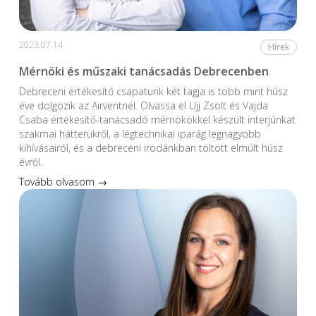
2023.07.14.
Hírek
Mérnöki és műszaki tanácsadás Debrecenben
Debreceni értékesítő csapatunk két tagja is több mint húsz
éve dolgozik az Airventnél. Olvassa el Ujj Zsolt és Vajda
Csaba értékesítő-tanácsadó mérnökökkel készült interjúnkat
szakmai hátterükről, a légtechnikai iparág legnagyobb
kihívásairól, és a debreceni irodánkban töltött elmúlt húsz
évről.
Tovább olvasom →