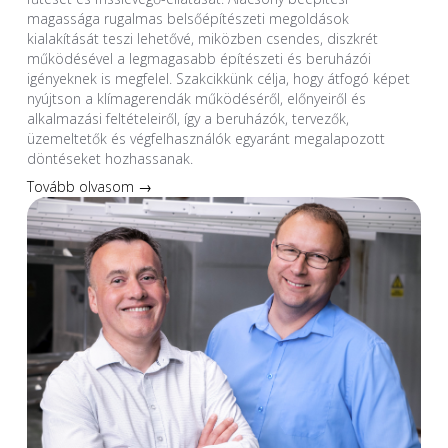
magassága rugalmas belsőépítészeti megoldások
kialakítását teszi lehetővé, miközben csendes, diszkrét
működésével a legmagasabb építészeti és beruházói
igényeknek is megfelel. Szakcikkünk célja, hogy átfogó képet
nyújtson a klímagerendák működéséről, előnyeiről és
alkalmazási feltételeiről, így a beruházók, tervezők,
üzemeltetők és végfelhasználók egyaránt megalapozott
döntéseket hozhassanak.
Tovább olvasom →