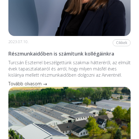
2023.07.10.
Cikkek
Részmunkaidőben is számítunk kollégáinkra
Turcsán Eszterrel beszélgettünk szakmai hátteréről, az elmúlt
évek tapasztalatairól és arról, hogy milyen másfél éves
kislánya mellett részmunkaidőben dolgozni az Airventnél.
Tovább olvasom →