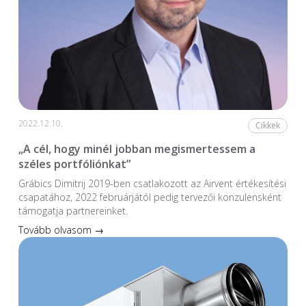
2022.12.10.
Cikkek
„A cél, hogy minél jobban megismertessem a
széles portfóliónkat”
Grábics Dimitrij 2019-ben csatlakozott az Airvent értékesítési
csapatához, 2022 februárjától pedig tervezői konzulensként
támogatja partnereinket.
Tovább olvasom →