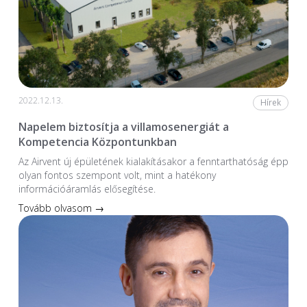
2022.12.13.
Hírek
Napelem biztosítja a villamosenergiát a
Kompetencia Központunkban
Az Airvent új épületének kialakításakor a fenntarthatóság épp
olyan fontos szempont volt, mint a hatékony
információáramlás elősegítése.
Tovább olvasom →