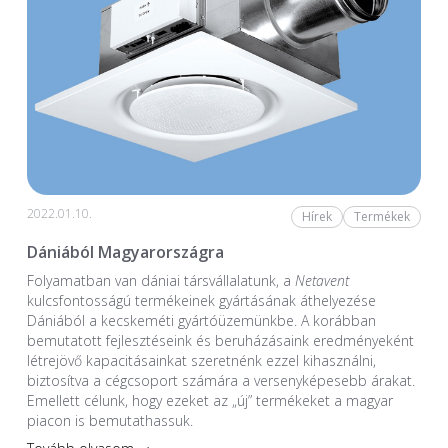
2022.01.10.
Hírek
Termékek
Dániából Magyarországra
Folyamatban van dániai társvállalatunk, a
Netavent
kulcsfontosságú termékeinek gyártásának áthelyezése
Dániából a kecskeméti gyártóüzemünkbe. A korábban
bemutatott fejlesztéseink és beruházásaink eredményeként
létrejövő kapacitásainkat szeretnénk ezzel kihasználni,
biztosítva a cégcsoport számára a versenyképesebb árakat.
Emellett célunk, hogy ezeket az „új” termékeket a magyar
piacon is bemutathassuk.