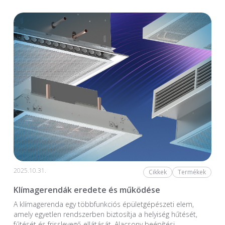
2025.10.31.
Cikkek
Termékek
Klímagerendák eredete és működése
A klímagerenda egy többfunkciós épületgépészeti elem,
amely egyetlen rendszerben biztosítja a helyiség hűtését,
fűtését és frisslevegő-ellátását. Alacsony beépítési