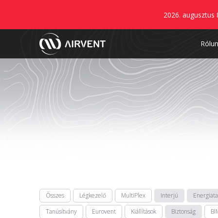
2026. augusztus 
Rólu
Összes
Légkezelő
MultiPlex
Interjú
Energiat
Tanúsítvány
Eurovent
Kiállítások
Biztonság
BI