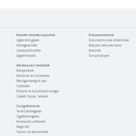
Kiemelt termékcsoportok
Dokumentumok
Légkezelő gépek
Dokumentumok áttekintése
Klímagerendák
Műszaki dokumentáció
Lakásszellőztetés
Brosúrák
Légsterilizálás
Tanúsítványok
Alkalmazási területek
Középületek
Kórházak és tisztaterek
Mezőgazdaság és ipar
Szállodák
Étterem és konyhatechnológia
Családi házak, lakások
Szolgáltatások
Tervezőtámogatás
Ügyféltámogatás
Kiválasztó szoftverek
MagiCAD
Szerviz és beüzemelés