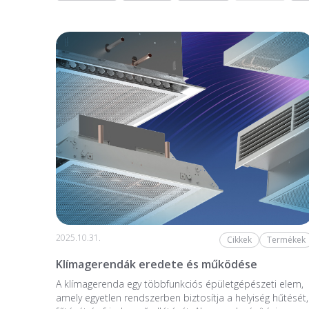
2025.10.31.
Cikkek
Termékek
Klímagerendák eredete és működése
A klímagerenda egy többfunkciós épületgépészeti elem,
amely egyetlen rendszerben biztosítja a helyiség hűtését,