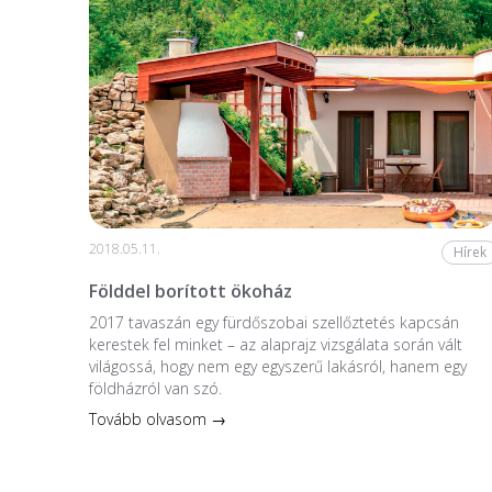
2018.05.11.
Hírek
Földdel borított ökoház
2017 tavaszán egy fürdőszobai szellőztetés kapcsán
kerestek fel minket – az alaprajz vizsgálata során vált
világossá, hogy nem egy egyszerű lakásról, hanem egy
földházról van szó.
Tovább olvasom →