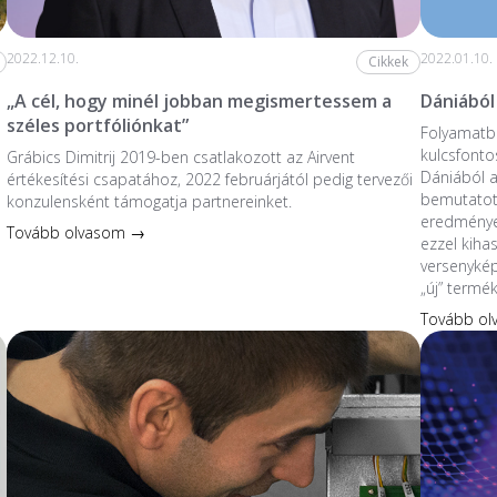
2022.12.10.
2022.01.10.
Cikkek
„A cél, hogy minél jobban megismertessem a
Dániából
széles portfóliónkat”
Folyamatba
kulcsfonto
Grábics Dimitrij 2019-ben csatlakozott az Airvent
Dániából 
értékesítési csapatához, 2022 februárjától pedig tervezői
bemutatott
konzulensként támogatja partnereinket.
eredmények
Tovább olvasom →
ezzel kiha
versenykép
„új” termé
Tovább o