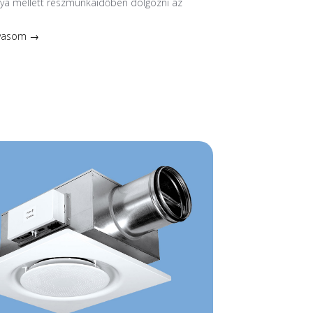
nya mellett részmunkaidőben dolgozni az
lvasom →