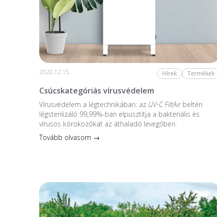
2020.12.15.
Hírek
Termékek
Csúcskategóriás vírusvédelem
Vírusvédelem a légtechnikában: az
UV-C FiltAir
beltéri
légsterilizáló 99,99%-ban elpusztítja a bakteriális és
vírusos kórokozókat az áthaladó levegőben.
Tovább olvasom →