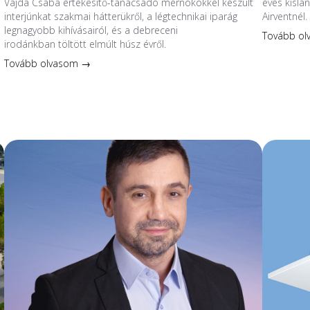
Vajda Csaba értékesítő-tanácsadó mérnökökkel készült
éves kislá
interjúnkat szakmai hátterükről, a légtechnikai iparág
Airventnél.
legnagyobb kihívásairól, és a debreceni
Tovább o
irodánkban töltött elmúlt húsz évről.
Tovább olvasom →