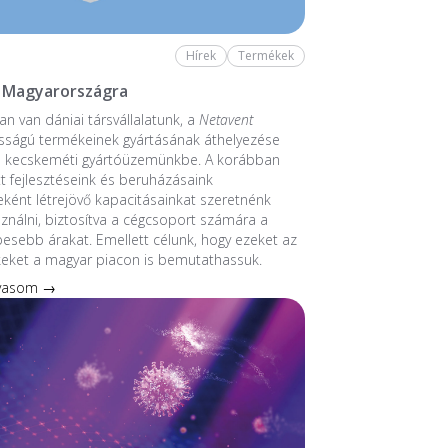
Hírek
Termékek
 Magyarországra
n van dániai társvállalatunk, a
Netavent
sságú termékeinek gyártásának áthelyezése
a kecskeméti gyártóüzemünkbe. A korábban
 fejlesztéseink és beruházásaink
ént létrejövő kapacitásainkat szeretnénk
sználni, biztosítva a cégcsoport számára a
esebb árakat. Emellett célunk, hogy ezeket az
keket a magyar piacon is bemutathassuk.
lvasom →