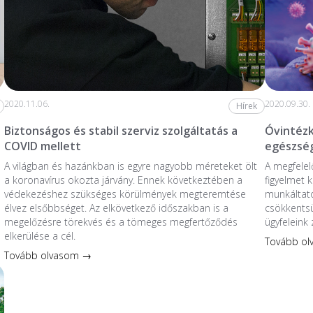
2020.11.06.
2020.09.30.
Hírek
Biztonságos és stabil szerviz szolgáltatás a
Óvintézk
COVID mellett
egészsé
A világban és hazánkban is egyre nagyobb méreteket ölt
A megfelel
a koronavírus okozta járvány. Ennek következtében a
figyelmet 
védekezéshez szükséges körülmények megteremtése
munkáltató
élvez elsőbbséget. Az elkövetkező időszakban is a
csökkentsü
megelőzésre törekvés és a tömeges megfertőződés
ügyfeleink
elkerülése a cél.
Tovább o
Tovább olvasom →