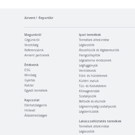
Airvent
ReportAir
Magunkról
Ipari termékek
Cégünkről
Termékek áttekintése
Vezetőség
Légkezelők
Referenciáink
Átszellőzők és légbeeresztők
Airvent partnerek
Hangcsillapítók
Légcsatorna rendszerek
Értékeink
Légfüggönyök
ESG
Ventilátorok
Minőség
Fűtő- és hűtőelemek
Gyártás
Kültéri zsaluk
Raktár
Tűz- és füstvédelem
Egyedi termékek
Klímagerendák
Szabályozók
Kapcsolat
Befúvók és elszívók
Elérhetőségeink
Légmennyiség szabályozók
Hírlevél
Légsterilizálók
Álláslehetőségek
Lakásszellőztetés termékek
Termékek áttekintése
Légkezelők