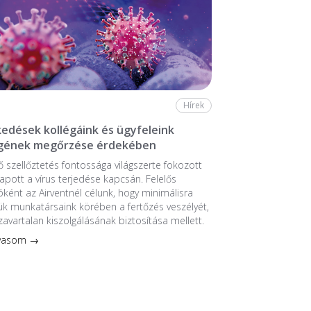
Hírek
edések kollégáink és ügyfeleink
gének megőrzése érdekében
ő szellőztetés fontossága világszerte fokozott
kapott a vírus terjedése kapcsán. Felelős
ként az Airventnél célunk, hogy minimálisra
k munkatársaink körében a fertőzés veszélyét,
 zavartalan kiszolgálásának biztosítása mellett.
lvasom →