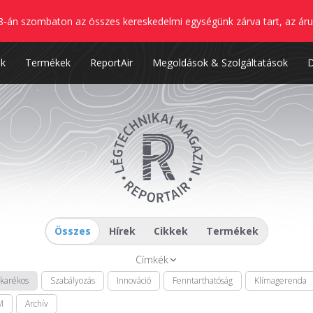
8-án szombaton az összes kereskedelmi egységünk zárva tart, az áru
nk
Termékek
ReportAir
Megoldások & Szolgáltatások
Összes
Hírek
Cikkek
Termékek
Címkék
akarékos
Szabályozás
Innováció
Fenntarthatóság
Klímagerenda
M
Archív