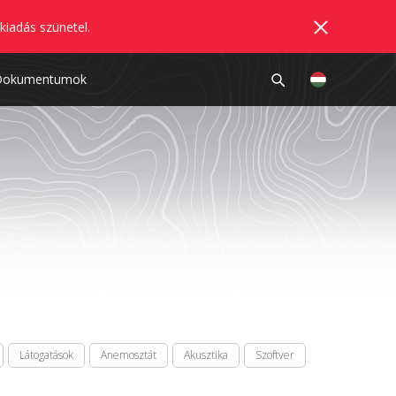
kiadás szünetel.
Dokumentumok
Látogatások
Anemosztát
Akusztika
Szoftver