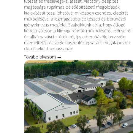
fűtését és frisslevegő-ellátását. Alacsony beépítési
magassága rugalmas belsőépítészeti megoldások
kialakítását teszi lehetővé, miközben csendes, diszkrét
működésével a legmagasabb építészeti és beruházói
igényeknek is megfelel. Szakcikkünk célja, hogy átfogó
képet nyújtson a klímagerendák működéséről, előnyeiről
és alkalmazási feltételeiről, így a beruházók, tervezők,
üzemeltetők és végfelhasználók egyaránt megalapozott
döntéseket hozhassanak.
Tovább olvasom →