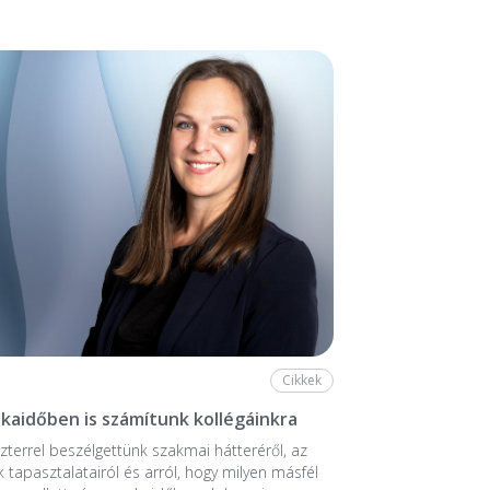
Cikkek
aidőben is számítunk kollégáinkra
zterrel beszélgettünk szakmai hátteréről, az
k tapasztalatairól és arról, hogy milyen másfél