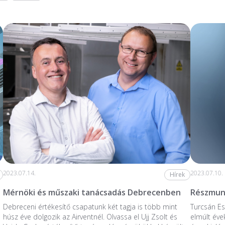
2023.07.14.
2023.07.10.
Hírek
Mérnöki és műszaki tanácsadás Debrecenben
Részmunk
Debreceni értékesítő csapatunk két tagja is több mint
Turcsán Es
húsz éve dolgozik az Airventnél. Olvassa el Ujj Zsolt és
elmúlt éve