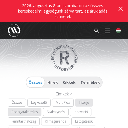
2026. augusztus 8-án szombaton az összes
kereskedelmi egységünk zárva tart, az árukiadás
szünetel.
Összes
Hírek
Cikkek
Termékek
Címkék
Összes
Légkezelő
MultiPlex
Interjú
Energiatakarékos
Szabályozás
Innováció
Fenntarthatóság
Klímagerenda
Látogatások