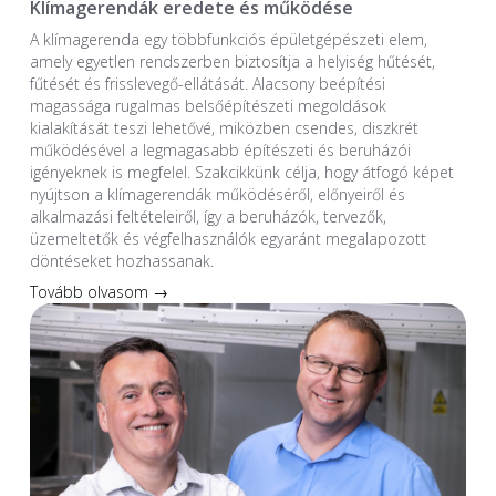
Klímagerendák eredete és működése
A klímagerenda egy többfunkciós épületgépészeti elem,
amely egyetlen rendszerben biztosítja a helyiség hűtését,
fűtését és frisslevegő-ellátását. Alacsony beépítési
magassága rugalmas belsőépítészeti megoldások
kialakítását teszi lehetővé, miközben csendes, diszkrét
működésével a legmagasabb építészeti és beruházói
igényeknek is megfelel. Szakcikkünk célja, hogy átfogó képet
nyújtson a klímagerendák működéséről, előnyeiről és
alkalmazási feltételeiről, így a beruházók, tervezők,
üzemeltetők és végfelhasználók egyaránt megalapozott
döntéseket hozhassanak.
Tovább olvasom →