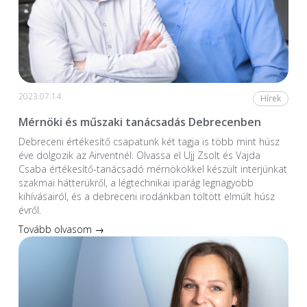
2023.07.14.
Hírek
Mérnöki és műszaki tanácsadás Debrecenben
Debreceni értékesítő csapatunk két tagja is több mint húsz
éve dolgozik az Airventnél. Olvassa el Ujj Zsolt és Vajda
Csaba értékesítő-tanácsadó mérnökökkel készült interjúnkat
szakmai hátterükről, a légtechnikai iparág legnagyobb
kihívásairól, és a debreceni irodánkban töltött elmúlt húsz
évről.
Tovább olvasom →