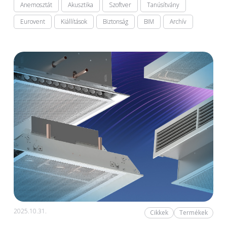
Anemosztát
Akusztika
Szoftver
Tanúsítvány
Eurovent
Kiállítások
Biztonság
BIM
Archív
2025.10.31.
Cikkek
Termékek