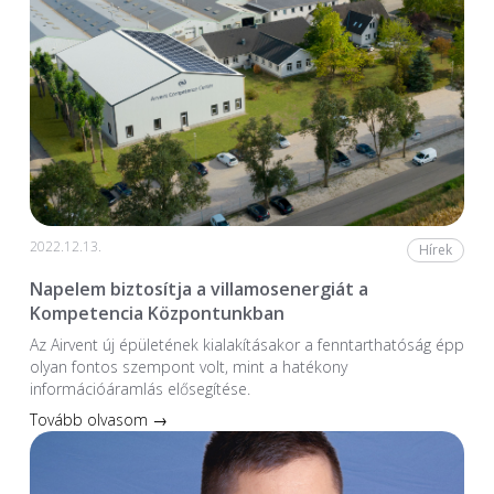
2022.12.13.
Hírek
Napelem biztosítja a villamosenergiát a
Kompetencia Központunkban
Az Airvent új épületének kialakításakor a fenntarthatóság épp
olyan fontos szempont volt, mint a hatékony
információáramlás elősegítése.
Tovább olvasom →