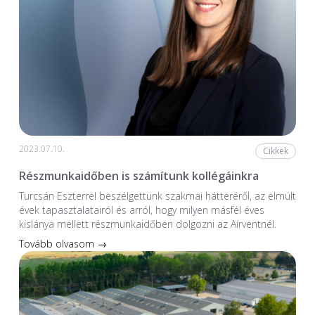
2023.07.10.
Cikkek
Részmunkaidőben is számítunk kollégáinkra
Turcsán Eszterrel beszélgettünk szakmai hátteréről, az elmúlt
évek tapasztalatairól és arról, hogy milyen másfél éves
kislánya mellett részmunkaidőben dolgozni az Airventnél.
Tovább olvasom →