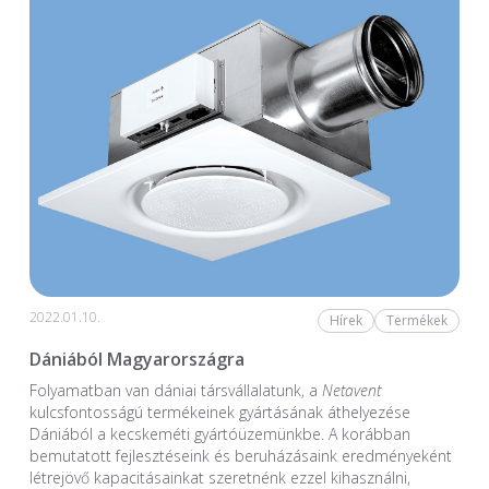
2022.01.10.
Hírek
Termékek
Dániából Magyarországra
Folyamatban van dániai társvállalatunk, a
Netavent
kulcsfontosságú termékeinek gyártásának áthelyezése
Dániából a kecskeméti gyártóüzemünkbe. A korábban
bemutatott fejlesztéseink és beruházásaink eredményeként
létrejövő kapacitásainkat szeretnénk ezzel kihasználni,