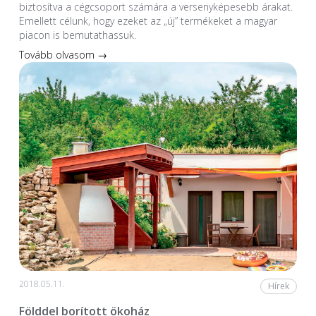
biztosítva a cégcsoport számára a versenyképesebb árakat.
Emellett célunk, hogy ezeket az „új” termékeket a magyar
piacon is bemutathassuk.
Tovább olvasom →
2018.05.11.
Hírek
Földdel borított ökoház