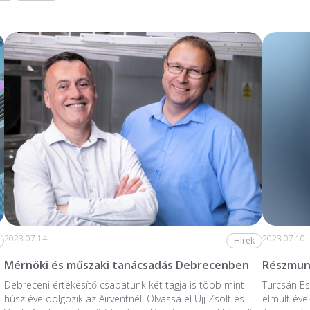
2023.07.14.
2023.07.10.
Hírek
Mérnöki és műszaki tanácsadás Debrecenben
Részmunk
Debreceni értékesítő csapatunk két tagja is több mint
Turcsán Es
húsz éve dolgozik az Airventnél. Olvassa el Ujj Zsolt és
elmúlt éve