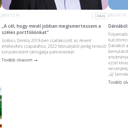
2022.12.10.
2022.01.10.
Cikkek
„A cél, hogy minél jobban megismertessem a
Dániából
széles portfóliónkat”
Folyamatba
kulcsfonto
Grábics Dimitrij 2019-ben csatlakozott az Airvent
Dániából 
értékesítési csapatához, 2022 februárjától pedig tervezői
bemutatott
konzulensként támogatja partnereinket.
eredmények
Tovább olvasom →
ezzel kiha
versenykép
„új” termé
Tovább o