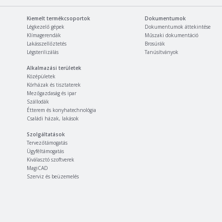
Kiemelt termékcsoportok
Dokumentumok
Légkezelő gépek
Dokumentumok áttekintése
Klímagerendák
Műszaki dokumentáció
Lakásszellőztetés
Brosúrák
Légsterilizálás
Tanúsítványok
Alkalmazási területek
Középületek
Kórházak és tisztaterek
Mezőgazdaság és ipar
Szállodák
Étterem és konyhatechnológia
Családi házak, lakások
Szolgáltatások
Tervezőtámogatás
Ügyféltámogatás
Kiválasztó szoftverek
MagiCAD
Szerviz és beüzemelés