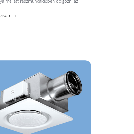
nya mellett részmunkaidőben dolgozni az
lvasom →