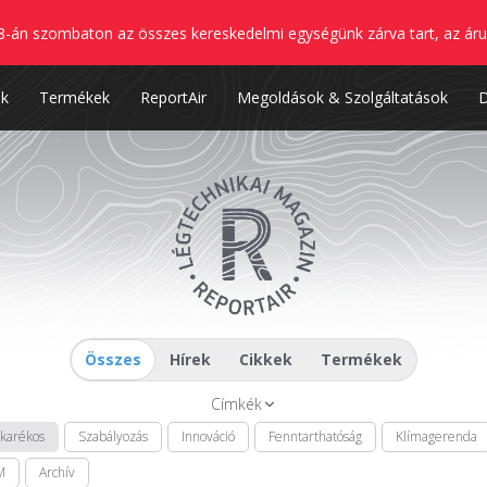
8-án szombaton az összes kereskedelmi egységünk zárva tart, az áru
nk
Termékek
ReportAir
Megoldások & Szolgáltatások
Összes
Hírek
Cikkek
Termékek
Címkék
akarékos
Szabályozás
Innováció
Fenntarthatóság
Klímagerenda
M
Archív