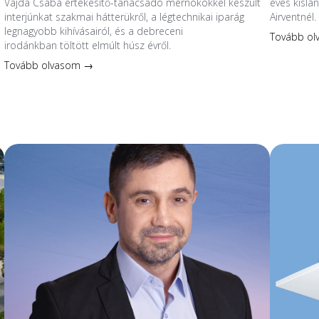
Vajda Csaba értékesítő-tanácsadó mérnökökkel készült
éves kislá
interjúnkat szakmai hátterükről, a légtechnikai iparág
Airventnél.
legnagyobb kihívásairól, és a debreceni
Tovább o
irodánkban töltött elmúlt húsz évről.
Tovább olvasom →