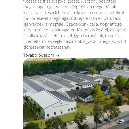
fűtését és frisslevegő-ellátását. Alacsony beépítési
magassága rugalmas belsőépítészeti megoldások
kialakítását teszi lehetővé, miközben csendes, diszkrét
működésével a legmagasabb építészeti és beruházói
igényeknek is megfelel. Szakcikkünk célja, hogy átfogó
képet nyújtson a klímagerendák működéséről, előnyeiről
és alkalmazási feltételeiről, így a beruházók, tervezők,
üzemeltetők és végfelhasználók egyaránt megalapozott
döntéseket hozhassanak.
Tovább olvasom →