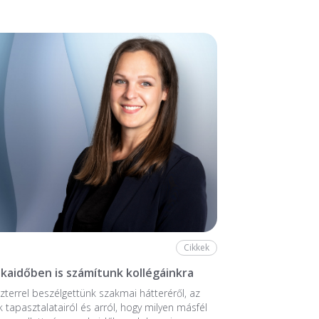
Cikkek
aidőben is számítunk kollégáinkra
zterrel beszélgettünk szakmai hátteréről, az
k tapasztalatairól és arról, hogy milyen másfél