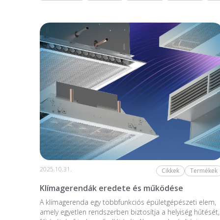
2025.10.31.
Cikkek
Termékek
Klímagerendák eredete és működése
A klímagerenda egy többfunkciós épületgépészeti elem,
amely egyetlen rendszerben biztosítja a helyiség hűtését,