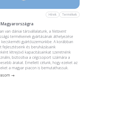
Hírek
Termékek
 Magyarországra
n van dániai társvállalatunk, a
Netavent
sságú termékeinek gyártásának áthelyezése
a kecskeméti gyártóüzemünkbe. A korábban
 fejlesztéseink és beruházásaink
ént létrejövő kapacitásainkat szeretnénk
sználni, biztosítva a cégcsoport számára a
esebb árakat. Emellett célunk, hogy ezeket az
keket a magyar piacon is bemutathassuk.
lvasom →