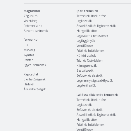
Magunkról
Ipari termékek
Cégünkről
Termékek áttekintése
Vezetőség
Légkezelők
Referenciáink
Átszellőzők és légbeeresztők
Airvent partnerek
Hangcsillapítók
Légcsatorna rendszerek
Értékeink
Légfüggönyök
ESG
Ventilátorok
Minőség
Fűtő- és hűtőelemek
Gyártás
Kültéri zsaluk
Raktár
Tűz- és füstvédelem
Egyedi termékek
Klímagerendák
Szabályozók
Kapcsolat
Befúvók és elszívók
Elérhetőségeink
Légmennyiség szabályozók
Hírlevél
Légsterilizálók
Álláslehetőségek
Lakásszellőztetés termékek
Termékek áttekintése
Légkezelők
Befúvók és elszívók
Átszellőzők és légbeeresztők
Hangcsillapítók
Fűtő- és hűtőelemek
Ventilátorok