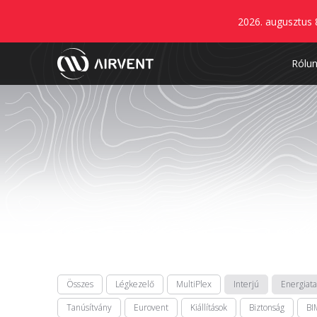
2026. augusztus 
Rólu
Összes
Légkezelő
MultiPlex
Interjú
Energiat
Tanúsítvány
Eurovent
Kiállítások
Biztonság
BI