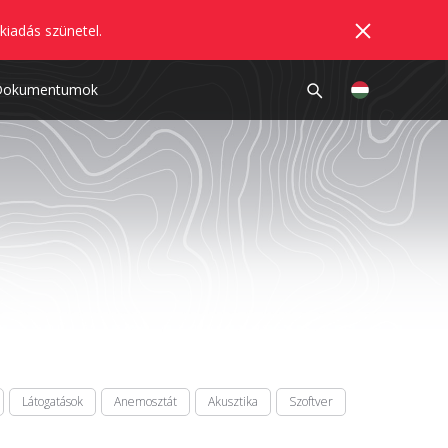
kiadás szünetel.
Dokumentumok
Látogatások
Anemosztát
Akusztika
Szoftver