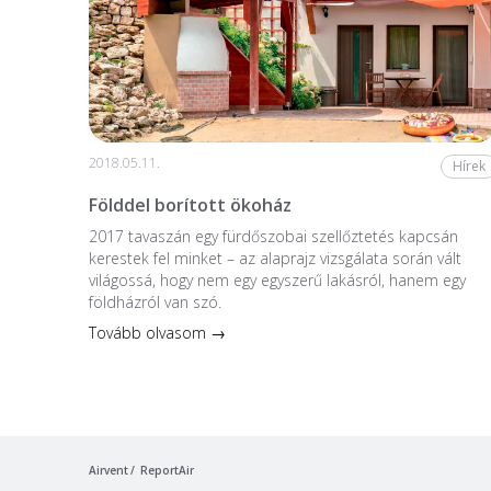
2018.05.11.
Hírek
Földdel borított ökoház
2017 tavaszán egy fürdőszobai szellőztetés kapcsán
kerestek fel minket – az alaprajz vizsgálata során vált
világossá, hogy nem egy egyszerű lakásról, hanem egy
földházról van szó.
Tovább olvasom →
Airvent
ReportAir