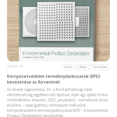
2025.01.09.
Hírek
Cikkek
Termékek
Környezetvédelmi terméknyilatkozatok (EPD)
bevezetése az Airventnél
Az Airvent Légtechnikai Zrt. a fenntarthatóság iránti
elkötelezettség jegyében tett lépések útján egy újabb fontos
mérföldkőhöz érkezett: 2025. januárjától – termékeink közül
elsőként – saját gyártású mennyezeti befúvóink
környezetvédelmi terméknyilatkozattal (EPD - Environmental
Product Declaration) tanúsítottak.