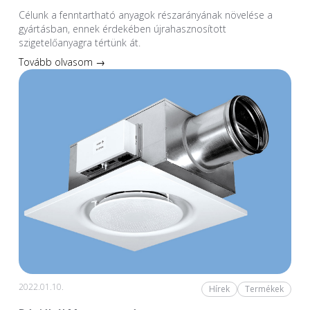
Célunk a fenntartható anyagok részarányának növelése a
gyártásban, ennek érdekében újrahasznosított
szigetelőanyagra tértünk át.
Tovább olvasom →
2022.01.10.
Hírek
Termékek