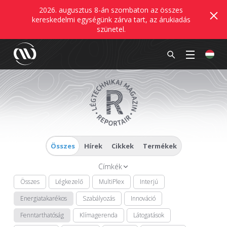
2026. augusztus 8-án szombaton az összes
kereskedelmi egységünk zárva tart, az árukiadás
szünetel.
Összes
Hírek
Cikkek
Termékek
Címkék
Összes
Légkezelő
MultiPlex
Interjú
Energiatakarékos
Szabályozás
Innováció
Fenntarthatóság
Klímagerenda
Látogatások