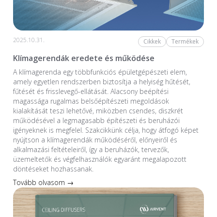
2025.10.31.
Cikkek
Termékek
Klímagerendák eredete és működése
A klímagerenda egy többfunkciós épületgépészeti elem,
amely egyetlen rendszerben biztosítja a helyiség hűtését,
fűtését és frisslevegő-ellátását. Alacsony beépítési
magassága rugalmas belsőépítészeti megoldások
kialakítását teszi lehetővé, miközben csendes, diszkrét
működésével a legmagasabb építészeti és beruházói
igényeknek is megfelel. Szakcikkünk célja, hogy átfogó képet
nyújtson a klímagerendák működéséről, előnyeiről és
alkalmazási feltételeiről, így a beruházók, tervezők,
üzemeltetők és végfelhasználók egyaránt megalapozott
döntéseket hozhassanak.
Tovább olvasom →