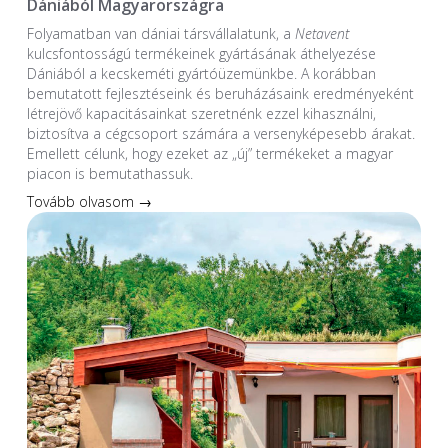
Dániából Magyarországra
Folyamatban van dániai társvállalatunk, a
Netavent
kulcsfontosságú termékeinek gyártásának áthelyezése
Dániából a kecskeméti gyártóüzemünkbe. A korábban
bemutatott fejlesztéseink és beruházásaink eredményeként
létrejövő kapacitásainkat szeretnénk ezzel kihasználni,
biztosítva a cégcsoport számára a versenyképesebb árakat.
Emellett célunk, hogy ezeket az „új” termékeket a magyar
piacon is bemutathassuk.
Tovább olvasom →