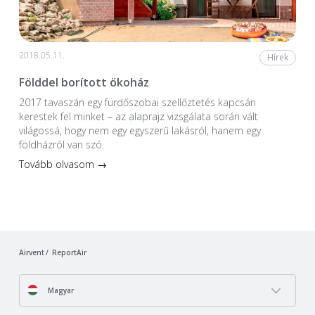
2018.05.11.
Hírek
Földdel borított ökoház
2017 tavaszán egy fürdőszobai szellőztetés kapcsán
kerestek fel minket – az alaprajz vizsgálata során vált
világossá, hogy nem egy egyszerű lakásról, hanem egy
földházról van szó.
Tovább olvasom →
Airvent
ReportAir
Magyar