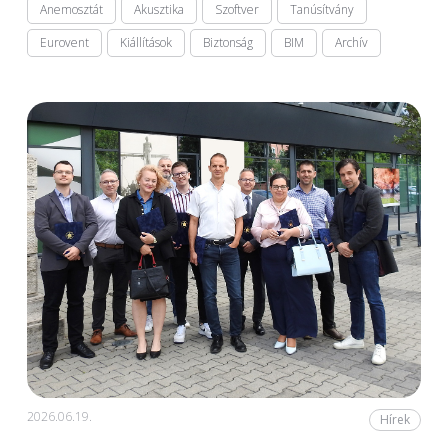
Anemosztát
Akusztika
Szoftver
Tanúsítvány
Eurovent
Kiállítások
Biztonság
BIM
Archív
2026.06.19.
Hírek