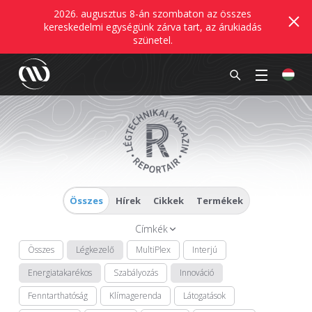
2026. augusztus 8-án szombaton az összes
kereskedelmi egységünk zárva tart, az árukiadás
szünetel.
Összes
Hírek
Cikkek
Termékek
Címkék
Összes
Légkezelő
MultiPlex
Interjú
Energiatakarékos
Szabályozás
Innováció
Fenntarthatóság
Klímagerenda
Látogatások