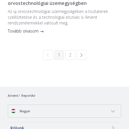
orvostechnológiai üzemegységben
Az új orvostechnológiai üzem­egységében a tiszta­terek
szellőztetése és a technológiai elszívás is Airvent
rendszerelemekkel valósult meg.
Tovább olvasom →
1
2
Airvent
ReportAir
Magyar
Rólunk