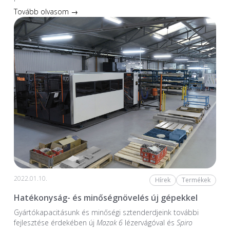
Tovább olvasom →
2022.01.10.
Hírek
Termékek
Hatékonyság- és minőségnövelés új gépekkel
Gyártókapacitásunk és minőségi sztenderdjeink további
fejlesztése érdekében új
Mazak 6
lézervágóval és
Spiro