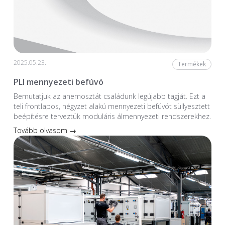
2025.05.23.
Termékek
PLI mennyezeti befúvó
Bemutatjuk az anemosztát családunk legújabb tagját. Ezt a
teli frontlapos, négyzet alakú mennyezeti befúvót süllyesztett
beépítésre terveztük moduláris álmennyezeti rendszerekhez.
Tovább olvasom →