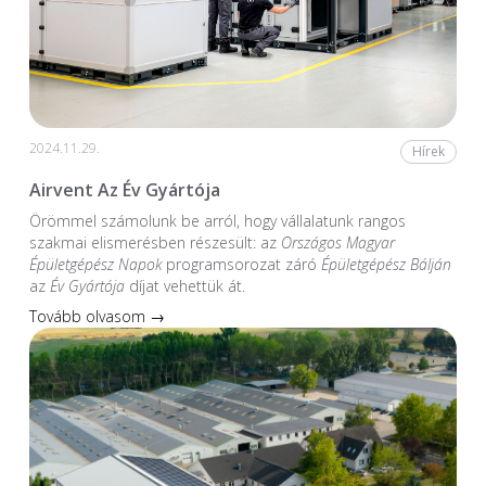
2024.11.29.
Hírek
Airvent Az Év Gyártója
Örömmel számolunk be arról, hogy vállalatunk rangos
szakmai elismerésben részesült: az
Országos Magyar
Épületgépész Napok
programsorozat záró
Épületgépész Bálján
az
Év Gyártója
díjat vehettük át.
Tovább olvasom →