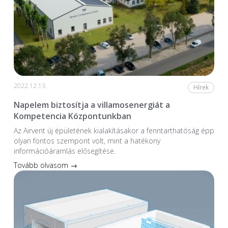
2022.12.13.
Hírek
Napelem biztosítja a villamosenergiát a
Kompetencia Központunkban
Az Airvent új épületének kialakításakor a fenntarthatóság épp
olyan fontos szempont volt, mint a hatékony
információáramlás elősegítése.
Tovább olvasom →