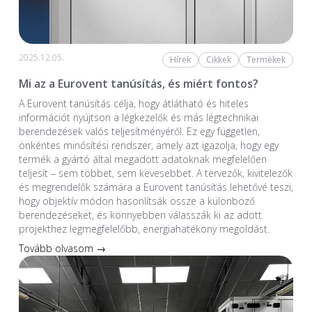
2025.12.05.
Hírek
Cikkek
Termékek
Mi az a Eurovent tanúsítás, és miért fontos?
A Eurovent tanúsítás célja, hogy átlátható és hiteles
információt nyújtson a légkezelők és más légtechnikai
berendezések valós teljesítményéről. Ez egy független,
önkéntes minősítési rendszer, amely azt igazolja, hogy egy
termék a gyártó által megadott adatoknak megfelelően
teljesít – sem többet, sem kevesebbet. A tervezők, kivitelezők
és megrendelők számára a Eurovent tanúsítás lehetővé teszi,
hogy objektív módon hasonlítsák össze a különböző
berendezéseket, és könnyebben válasszák ki az adott
projekthez legmegfelelőbb, energiahatékony megoldást.
Tovább olvasom →