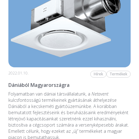
2022.01.10.
Hírek
Termékek
Dániából Magyarországra
Folyamatban van dániai társvállalatunk, a
Netavent
kulcsfontosságú termékeinek gyártásának áthelyezése
Dániából a kecskeméti gyártóüzemünkbe. A korábban
bemutatott fejlesztéseink és beruházásaink eredményeként
létrejövő kapacitásainkat szeretnénk ezzel kihasználni,
biztosítva a cégcsoport számára a versenyképesebb árakat.
Emellett célunk, hogy ezeket az „új” termékeket a magyar
piacon is bemutathassuk.