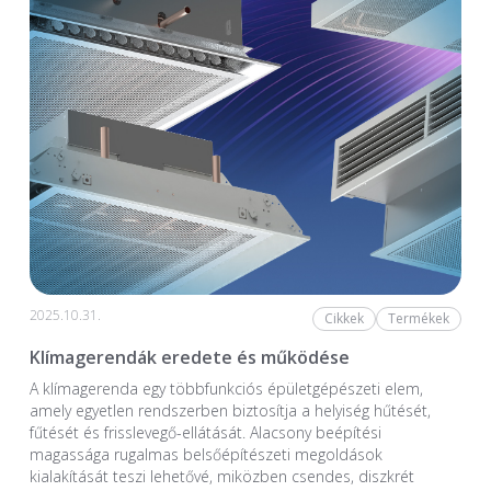
2025.10.31.
Cikkek
Termékek
Klímagerendák eredete és működése
A klímagerenda egy többfunkciós épületgépészeti elem,
amely egyetlen rendszerben biztosítja a helyiség hűtését,
fűtését és frisslevegő-ellátását. Alacsony beépítési
magassága rugalmas belsőépítészeti megoldások
kialakítását teszi lehetővé, miközben csendes, diszkrét