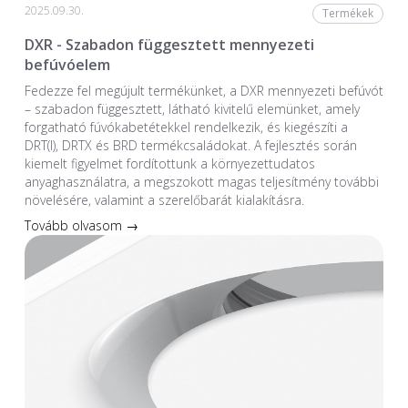
2025.09.30.
Termékek
DXR - Szabadon függesztett mennyezeti
befúvóelem
Fedezze fel megújult termékünket, a DXR mennyezeti befúvót
– szabadon függesztett, látható kivitelű elemünket, amely
forgatható fúvókabetétekkel rendelkezik, és kiegészíti a
DRT(I), DRTX és BRD termékcsaládokat. A fejlesztés során
kiemelt figyelmet fordítottunk a környezettudatos
anyaghasználatra, a megszokott magas teljesítmény további
növelésére, valamint a szerelőbarát kialakításra.
Tovább olvasom →