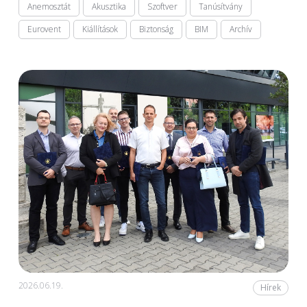
Anemosztát
Akusztika
Szoftver
Tanúsítvány
Eurovent
Kiállítások
Biztonság
BIM
Archív
2026.06.19.
Hírek