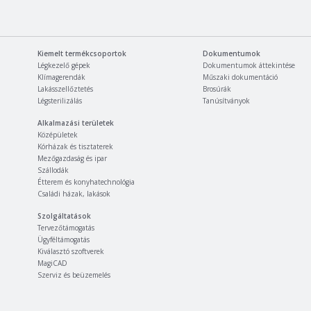
Kiemelt termékcsoportok
Dokumentumok
Légkezelő gépek
Dokumentumok áttekintése
Klímagerendák
Műszaki dokumentáció
Lakásszellőztetés
Brosúrák
Légsterilizálás
Tanúsítványok
Alkalmazási területek
Középületek
Kórházak és tisztaterek
Mezőgazdaság és ipar
Szállodák
Étterem és konyhatechnológia
Családi házak, lakások
Szolgáltatások
Tervezőtámogatás
Ügyféltámogatás
Kiválasztó szoftverek
MagiCAD
Szerviz és beüzemelés