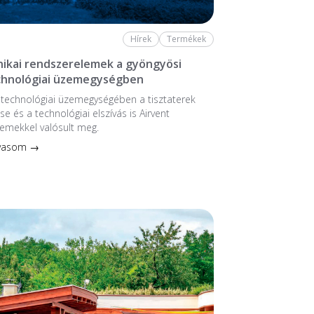
Hírek
Termékek
ikai rendszerelemek a gyöngyösi
chnológiai üzemegységben
stechnológiai üzem­egységében a tiszta­terek
se és a technológiai elszívás is Airvent
emekkel valósult meg.
lvasom →