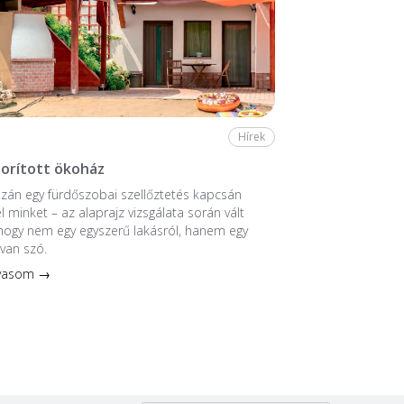
Hírek
borított ökoház
zán egy fürdőszobai szellőztetés kapcsán
l minket – az alaprajz vizsgálata során vált
 hogy nem egy egyszerű lakásról, hanem egy
 van szó.
lvasom →