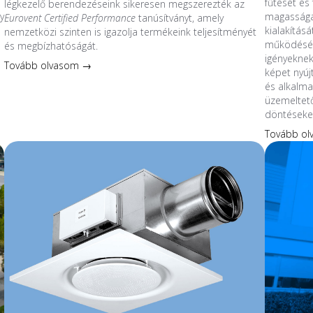
fűtését és 
légkezelő berendezéseink sikeresen megszerezték az
y
magassága
Eurovent Certified Performance
tanúsítványt, amely
kialakítás
nemzetközi szinten is igazolja termékeink teljesítményét
működésév
és megbízhatóságát.
s
igényeknek
Tovább olvasom →
képet nyúj
és alkalmaz
üzemeltet
döntéseke
Tovább o