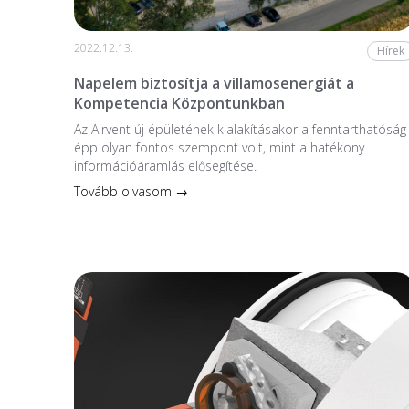
2022.12.13.
Hírek
Napelem biztosítja a villamosenergiát a
Kompetencia Központunkban
Az Airvent új épületének kialakításakor a fenntarthatóság
épp olyan fontos szempont volt, mint a hatékony
információáramlás elősegítése.
Tovább olvasom →