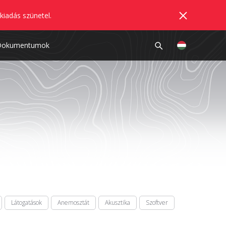
kiadás szünetel.
Dokumentumok
Látogatások
Anemosztát
Akusztika
Szoftver