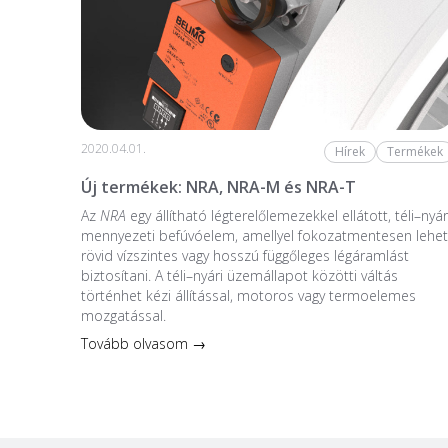
2020.04.01.
Hírek
Termékek
Új termékek: NRA, NRA-M és NRA-T
Az
NRA
egy állítható légterelőlemezekkel ellátott, téli–nyár
mennyezeti befúvóelem, amellyel fokozatmentesen lehet
rövid vízszintes vagy hosszú függőleges légáramlást
biztosítani. A téli–nyári üzemállapot közötti váltás
történhet kézi állítással, motoros vagy termoelemes
mozgatással.
Tovább olvasom →