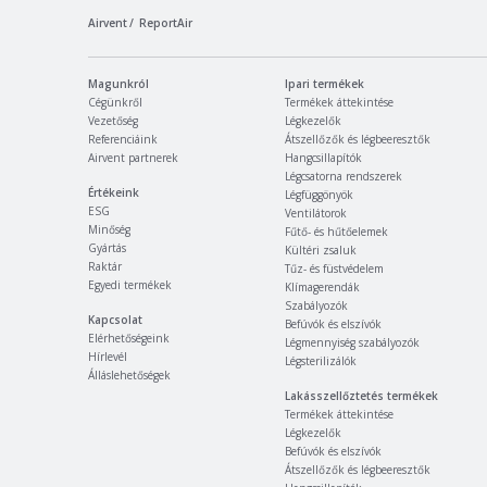
Airvent
ReportAir
Magunkról
Ipari termékek
Cégünkről
Termékek áttekintése
Vezetőség
Légkezelők
Referenciáink
Átszellőzők és légbeeresztők
Airvent partnerek
Hangcsillapítók
Légcsatorna rendszerek
Értékeink
Légfüggönyök
ESG
Ventilátorok
Minőség
Fűtő- és hűtőelemek
Gyártás
Kültéri zsaluk
Raktár
Tűz- és füstvédelem
Egyedi termékek
Klímagerendák
Szabályozók
Kapcsolat
Befúvók és elszívók
Elérhetőségeink
Légmennyiség szabályozók
Hírlevél
Légsterilizálók
Álláslehetőségek
Lakásszellőztetés termékek
Termékek áttekintése
Légkezelők
Befúvók és elszívók
Átszellőzők és légbeeresztők