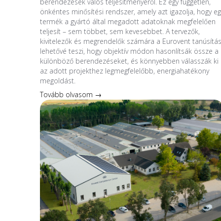
berendezések valós teljesítményéről. Ez egy független,
önkéntes minősítési rendszer, amely azt igazolja, hogy eg
termék a gyártó által megadott adatoknak megfelelően
teljesít – sem többet, sem kevesebbet. A tervezők,
kivitelezők és megrendelők számára a Eurovent tanúsítá
lehetővé teszi, hogy objektív módon hasonlítsák össze a
különböző berendezéseket, és könnyebben válasszák ki
az adott projekthez legmegfelelőbb, energiahatékony
megoldást.
Tovább olvasom →