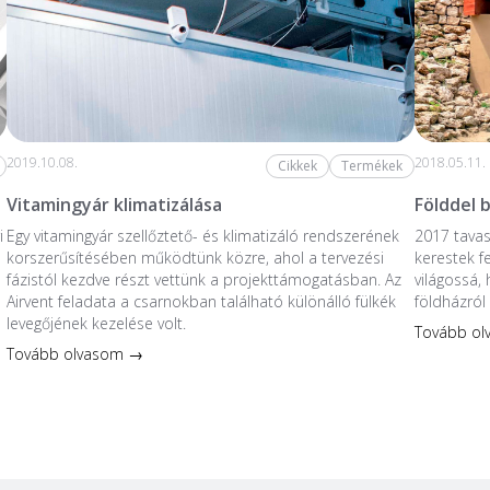
2019.10.08.
2018.05.11.
Cikkek
Termékek
Vitamingyár klimatizálása
Földdel 
i
Egy vitamingyár szellőztető- és klimatizáló rendszerének
2017 tavas
korszerűsítésében működtünk közre, ahol a tervezési
kerestek fe
fázistól kezdve részt vettünk a projekttámogatásban. Az
világossá,
Airvent feladata a csarnokban található különálló fülkék
földházról
levegőjének kezelése volt.
Tovább o
Tovább olvasom →