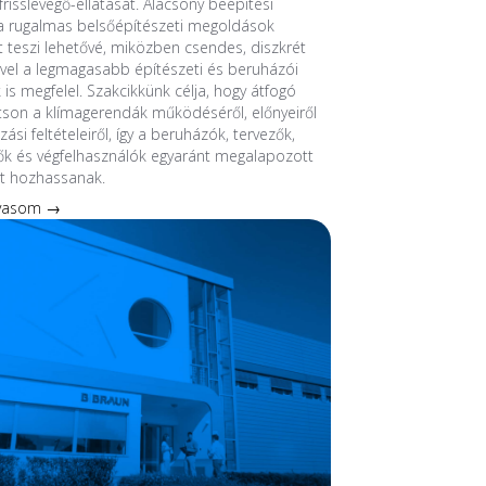
frisslevegő-ellátását. Alacsony beépítési
 rugalmas belsőépítészeti megoldások
át teszi lehetővé, miközben csendes, diszkrét
el a legmagasabb építészeti és beruházói
 is megfelel. Szakcikkünk célja, hogy átfogó
tson a klímagerendák működéséről, előnyeiről
ási feltételeiről, így a beruházók, tervezők,
ők és végfelhasználók egyaránt megalapozott
t hozhassanak.
lvasom →