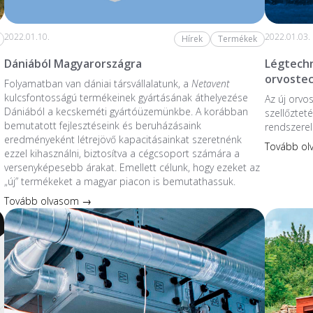
2022.01.10.
2022.01.03.
Hírek
Termékek
Dániából Magyarországra
Légtechn
orvoste
Folyamatban van dániai társvállalatunk, a
Netavent
kulcsfontosságú termékeinek gyártásának áthelyezése
Az új orvo
Dániából a kecskeméti gyártóüzemünkbe. A korábban
szellőzteté
bemutatott fejlesztéseink és beruházásaink
rendszerel
eredményeként létrejövő kapacitásainkat szeretnénk
Tovább o
ezzel kihasználni, biztosítva a cégcsoport számára a
versenyképesebb árakat. Emellett célunk, hogy ezeket az
„új” termékeket a magyar piacon is bemutathassuk.
Tovább olvasom →