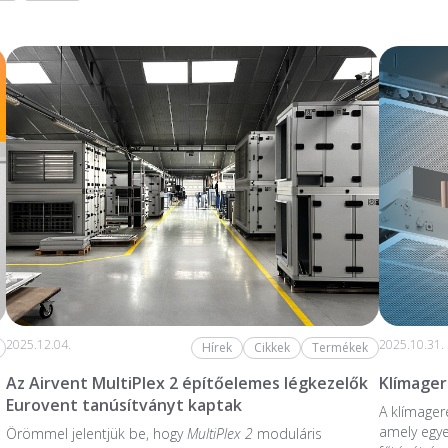
2025.12.04.
2025.10.31.
Hírek
Cikkek
Termékek
Az Airvent MultiPlex 2 építőelemes légkezelők
Klímage
Eurovent tanúsítványt kaptak
A klímager
amely egye
Örömmel jelentjük be, hogy
MultiPlex 2
moduláris