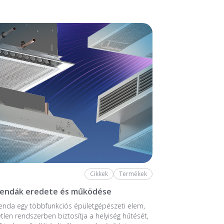
Cikkek
Termékek
rendák eredete és működése
enda egy többfunkciós épületgépészeti elem,
tlen rendszerben biztosítja a helyiség hűtését,