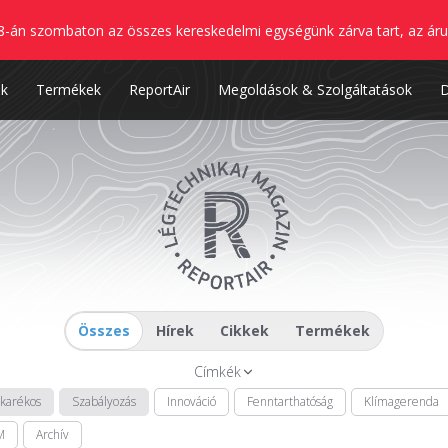
8-án szombaton az összes kereskedelmi egységünk zárva tart, az áru
nk
Termékek
ReportAir
Megoldások & Szolgáltatások
Összes
Hírek
Cikkek
Termékek
Címkék
akarékos
Szabályozás
Innováció
Fenntarthatóság
Klímagerenda
M
Archív