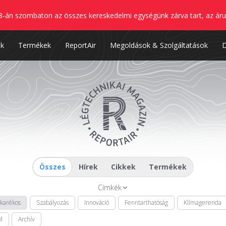
8-án szombaton az összes kereskedelmi egységünk zárva tart, az áru
nk
Termékek
ReportAir
Megoldások & Szolgáltatások
Összes
Hírek
Cikkek
Termékek
Címkék
akarékos
Szabályozás
Innováció
Fenntarthatóság
Klímagerenda
M
Archív