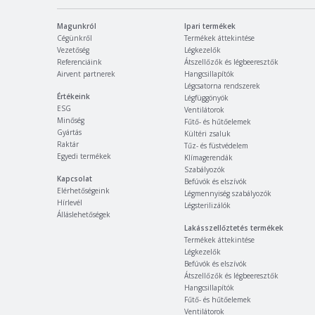
Magunkról
Ipari termékek
Cégünkről
Termékek áttekintése
Vezetőség
Légkezelők
Referenciáink
Átszellőzők és légbeeresztők
Airvent partnerek
Hangcsillapítók
Légcsatorna rendszerek
Értékeink
Légfüggönyök
ESG
Ventilátorok
Minőség
Fűtő- és hűtőelemek
Gyártás
Kültéri zsaluk
Raktár
Tűz- és füstvédelem
Egyedi termékek
Klímagerendák
Szabályozók
Kapcsolat
Befúvók és elszívók
Elérhetőségeink
Légmennyiség szabályozók
Hírlevél
Légsterilizálók
Álláslehetőségek
Lakásszellőztetés termékek
Termékek áttekintése
Légkezelők
Befúvók és elszívók
Átszellőzők és légbeeresztők
Hangcsillapítók
Fűtő- és hűtőelemek
Ventilátorok