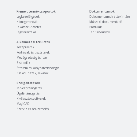
Kiemelt termékcsoportok
Dokumentumok
Légkezelő gépek
Dokumentumok áttekintése
Klímagerendák
Műszaki dokumentáció
Lakásszellőztetés
Brosúrák
Légsterilizálás
Tanúsítványok
Alkalmazási területek
Középületek
Kórházak és tisztaterek
Mezőgazdaság és ipar
Szállodák
Étterem és konyhatechnológia
Családi házak, lakások
Szolgáltatások
Tervezőtámogatás
Ügyféltámogatás
Kiválasztó szoftverek
MagiCAD
Szerviz és beüzemelés