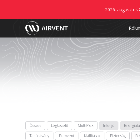
2026. augusztus 
Rólu
Összes
Légkezelő
MultiPlex
Interjú
Energiat
Tanúsítvány
Eurovent
Kiállítások
Biztonság
BI