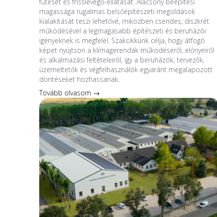
fűtését és frisslevegő-ellátását. Alacsony beépítési
magassága rugalmas belsőépítészeti megoldások
kialakítását teszi lehetővé, miközben csendes, diszkrét
működésével a legmagasabb építészeti és beruházói
igényeknek is megfelel. Szakcikkünk célja, hogy átfogó
képet nyújtson a klímagerendák működéséről, előnyeiről
és alkalmazási feltételeiről, így a beruházók, tervezők,
üzemeltetők és végfelhasználók egyaránt megalapozott
döntéseket hozhassanak.
Tovább olvasom →