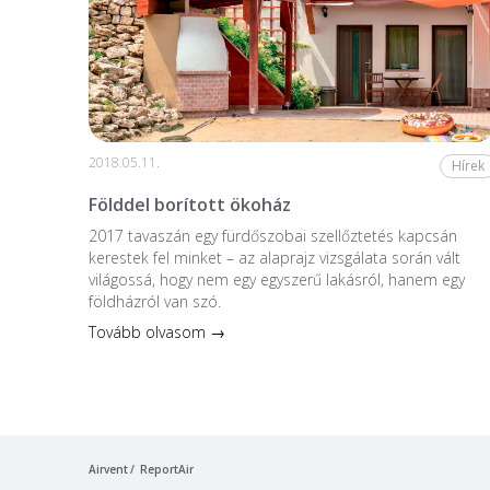
2018.05.11.
Hírek
Földdel borított ökoház
2017 tavaszán egy fürdőszobai szellőztetés kapcsán
kerestek fel minket – az alaprajz vizsgálata során vált
világossá, hogy nem egy egyszerű lakásról, hanem egy
földházról van szó.
Tovább olvasom →
Airvent
ReportAir