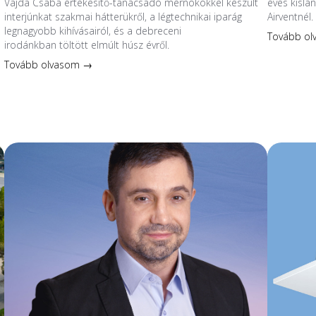
Vajda Csaba értékesítő-tanácsadó mérnökökkel készült
éves kislá
interjúnkat szakmai hátterükről, a légtechnikai iparág
Airventnél.
legnagyobb kihívásairól, és a debreceni
Tovább o
irodánkban töltött elmúlt húsz évről.
Tovább olvasom →