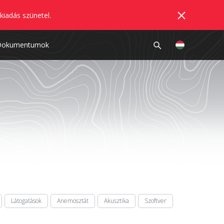
kiadás szünetel.
Dokumentumok
Látogatások
Anemosztát
Akusztika
Szoftver