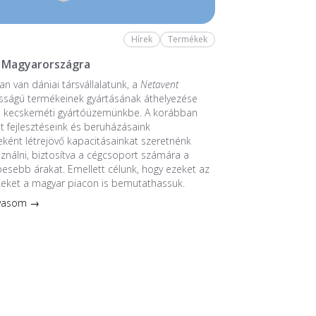
Hírek
Termékek
 Magyarországra
n van dániai társvállalatunk, a
Netavent
sságú termékeinek gyártásának áthelyezése
a kecskeméti gyártóüzemünkbe. A korábban
 fejlesztéseink és beruházásaink
ént létrejövő kapacitásainkat szeretnénk
sználni, biztosítva a cégcsoport számára a
esebb árakat. Emellett célunk, hogy ezeket az
keket a magyar piacon is bemutathassuk.
lvasom →