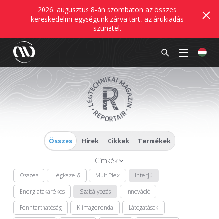
2026. augusztus 8-án szombaton az összes
kereskedelmi egységünk zárva tart, az árukiadás
szünetel.
Összes
Hírek
Cikkek
Termékek
Címkék
Összes
Légkezelő
MultiPlex
Interjú
Energiatakarékos
Szabályozás
Innováció
Fenntarthatóság
Klímagerenda
Látogatások