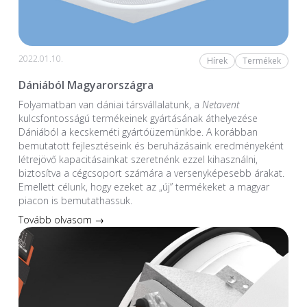
2022.01.10.
Hírek
Termékek
Dániából Magyarországra
Folyamatban van dániai társvállalatunk, a
Netavent
kulcsfontosságú termékeinek gyártásának áthelyezése
Dániából a kecskeméti gyártóüzemünkbe. A korábban
bemutatott fejlesztéseink és beruházásaink eredményeként
létrejövő kapacitásainkat szeretnénk ezzel kihasználni,
biztosítva a cégcsoport számára a versenyképesebb árakat.
Emellett célunk, hogy ezeket az „új” termékeket a magyar
piacon is bemutathassuk.
Tovább olvasom →