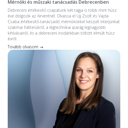
Mérnöki és műszaki tanácsadás Debrecenben
Debreceni értékesítő csapatunk két tagja is több mint húsz
éve dolgozik az Airventnél. Olvassa el Ujj Zsolt és Vajda
Csaba értékesítő-tanácsadó mérnökökkel készült interjúnkat
szakmai hátterükről, a légtechnikai iparág legnagyobb
kihívásairól, és a debreceni irodánkban töltött elmúlt húsz
évről.
Tovább olvasom →