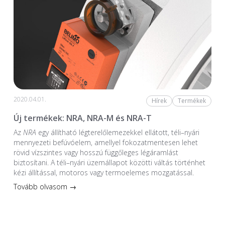
2020.04.01.
Hírek
Termékek
Új termékek: NRA, NRA-M és NRA-T
Az
NRA
egy állítható légterelőlemezekkel ellátott, téli–nyári
mennyezeti befúvóelem, amellyel fokozatmentesen lehet
rövid vízszintes vagy hosszú függőleges légáramlást
biztosítani. A téli–nyári üzemállapot közötti váltás történhet
kézi állítással, motoros vagy termoelemes mozgatással.
Tovább olvasom →