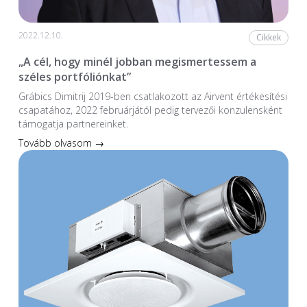
2022.12.10.
Cikkek
„A cél, hogy minél jobban megismertessem a
széles portfóliónkat”
Grábics Dimitrij 2019-ben csatlakozott az Airvent értékesítési
csapatához, 2022 februárjától pedig tervezői konzulensként
támogatja partnereinket.
Tovább olvasom →