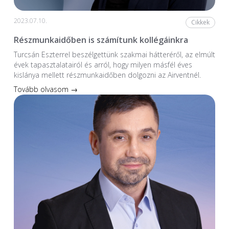
2023.07.10.
Cikkek
Részmunkaidőben is számítunk kollégáinkra
Turcsán Eszterrel beszélgettünk szakmai hátteréről, az elmúlt
évek tapasztalatairól és arról, hogy milyen másfél éves
kislánya mellett részmunkaidőben dolgozni az Airventnél.
Tovább olvasom →