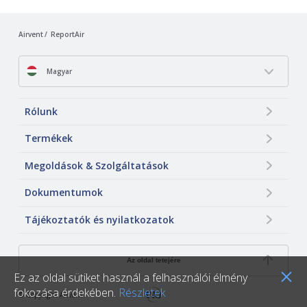
Airvent
ReportAir
Magyar
Rólunk
Termékek
Megoldások & Szolgáltatások
Dokumentumok
Tájékoztatók és nyilatkozatok
Az oldal tetejére
Ez az oldal sütiket használ a felhasználói élmény
fokozása érdekében.
Részletek
© Copyright Airvent