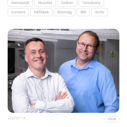
Anemosztát
Akusztika
Szoftver
Tanúsítvány
Eurovent
Kiállítások
Biztonság
BIM
Archív
2023.07.14.
Hírek