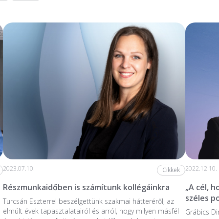
2023.07.10.
2022.12.10.
Cikkek
Részmunkaidőben is számítunk kollégáinkra
„A cél, 
széles p
Turcsán Eszterrel beszélgettünk szakmai hátteréről, az
elmúlt évek tapasztalatairól és arról, hogy milyen másfél
Grábics Di