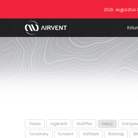
2026. augusztus 
Rólu
Összes
Légkezelő
MultiPlex
Interjú
Energiat
Tanúsítvány
Eurovent
Kiállítások
Biztonság
BI