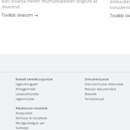
éves kislánya mellett részmunkaidőben dolgozni az
értékesíté
Airventnél.
konzulensk
Tovább olvasom →
Tovább o
Kiemelt termékcsoportok
Dokumentumok
Légkezelő gépek
Dokumentumok áttekintése
Klímagerendák
Műszaki dokumentáció
Lakásszellőztetés
Brosúrák
Légsterilizálás
Tanúsítványok
Alkalmazási területek
Középületek
Kórházak és tisztaterek
Mezőgazdaság és ipar
Szállodák