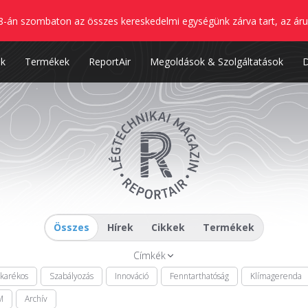
8-án szombaton az összes kereskedelmi egységünk zárva tart, az áru
nk
Termékek
ReportAir
Megoldások & Szolgáltatások
Összes
Hírek
Cikkek
Termékek
Címkék
akarékos
Szabályozás
Innováció
Fenntarthatóság
Klímagerenda
M
Archív