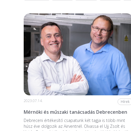
2023.07.14.
Hírek
Mérnöki és műszaki tanácsadás Debrecenben
Debreceni értékesítő csapatunk két tagja is több mint
húsz éve dolgozik az Airventnél. Olvassa el Ujj Zsolt és