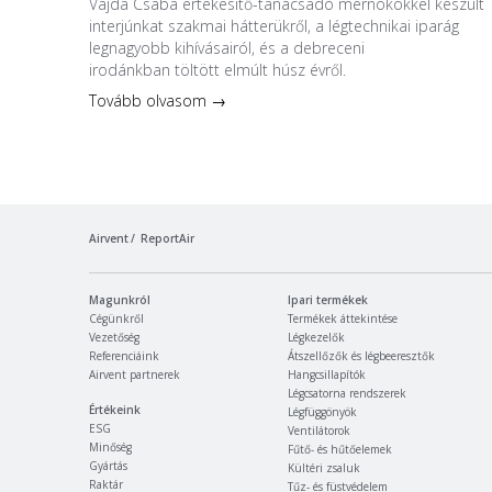
Vajda Csaba értékesítő-tanácsadó mérnökökkel készült
interjúnkat szakmai hátterükről, a légtechnikai iparág
legnagyobb kihívásairól, és a debreceni
irodánkban töltött elmúlt húsz évről.
Tovább olvasom →
Airvent
ReportAir
Magunkról
Ipari termékek
Cégünkről
Termékek áttekintése
Vezetőség
Légkezelők
Referenciáink
Átszellőzők és légbeeresztők
Airvent partnerek
Hangcsillapítók
Légcsatorna rendszerek
Értékeink
Légfüggönyök
ESG
Ventilátorok
Minőség
Fűtő- és hűtőelemek
Gyártás
Kültéri zsaluk
Raktár
Tűz- és füstvédelem