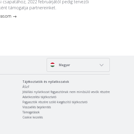
si csapatához, 2022 februárjától pedig tervezői
ént támogatja partnereinket.
lvasom →
Magyar
Tájékoztatók és nyilatkozatok
ÁSzF
Jótállási nyilatkozat fogyasztónak nem minősülő vevők részére
Adatkezelési tájékoztató
Fogyasztók részére szóló kiegészítő tájékoztató
Visszaélés bejelentés
Támogatások
Cookie kezelés