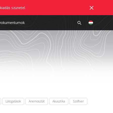
kiadás szünetel.
Dokumentumok
Látogatások
Anemosztát
Akusztika
Szoftver