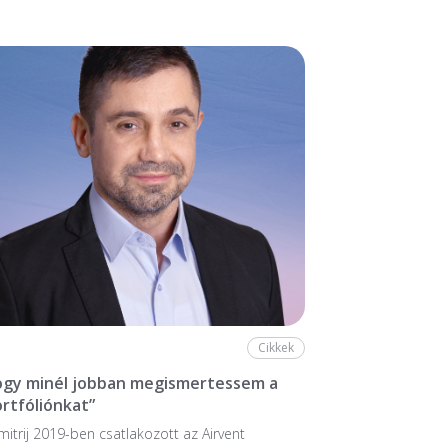
Cikkek
hogy minél jobban megismertessem a
ortfóliónkat”
mitrij 2019-ben csatlakozott az Airvent