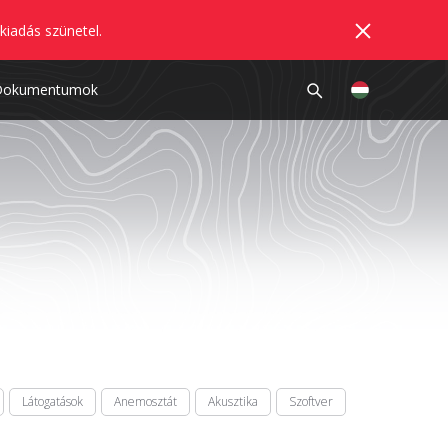
kiadás szünetel.
Dokumentumok
Látogatások
Anemosztát
Akusztika
Szoftver