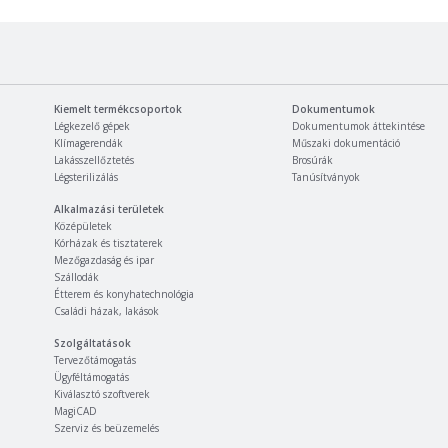
Kiemelt termékcsoportok
Dokumentumok
Légkezelő gépek
Dokumentumok áttekintése
Klímagerendák
Műszaki dokumentáció
Lakásszellőztetés
Brosúrák
Légsterilizálás
Tanúsítványok
Alkalmazási területek
Középületek
Kórházak és tisztaterek
Mezőgazdaság és ipar
Szállodák
Étterem és konyhatechnológia
Családi házak, lakások
Szolgáltatások
Tervezőtámogatás
Ügyféltámogatás
Kiválasztó szoftverek
MagiCAD
Szerviz és beüzemelés