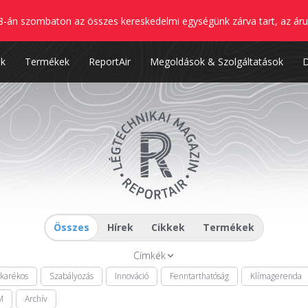
8-án szombaton az összes kereskedelmi egységünk zárva tart, az áru
nk
Termékek
ReportAir
Megoldások & Szolgáltatások
Összes
Hírek
Cikkek
Termékek
Címkék
akarékos
Szabályozás
Innováció
Fenntarthatóság
Klímagerenda
M
Archív