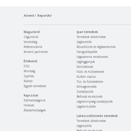
Airvent
ReportAir
Magunkról
Ipari termékek
Cégünkről
Termékek áttekintése
Vezetőség
Légkezelők
Referenciáink
Átszellőzők és légbeeresztők
Airvent partnerek
Hangcsillapítók
Légcsatorna rendszerek
Értékeink
Légfüggönyök
ESG
Ventilátorok
Minőség
Fűtő- és hűtőelemek
Gyártás
Kültéri zsaluk
Raktár
Tűz- és füstvédelem
Egyedi termékek
Klímagerendák
Szabályozók
Kapcsolat
Befúvók és elszívók
Elérhetőségeink
Légmennyiség szabályozók
Hírlevél
Légsterilizálók
Álláslehetőségek
Lakásszellőztetés termékek
Termékek áttekintése
Légkezelők
Befúvók és elszívók