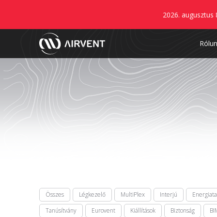
2026. augusztus 
Rólu
Összes
Légkezelő
MultiPlex
Interjú
Energiat
Tanúsítvány
Eurovent
Kiállítások
Biztonság
BI