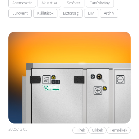
Anemosztát
Akusztika
Szoftver
Tanúsítvány
Eurovent
Kiállítások
Biztonság
BIM
Archív
2025.12.05.
Hírek
Cikkek
Termékek