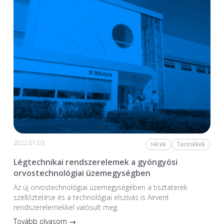
2022.01.03.
Hírek
Termékek
Légtechnikai rendszerelemek a gyöngyösi
orvostechnológiai üzemegységben
Az új orvostechnológiai üzem­egységében a tiszta­terek
szellőztetése és a technológiai elszívás is Airvent
rendszerelemekkel valósult meg.
Tovább olvasom →