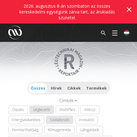
2026. augusztus 8-án szombaton az összes
kereskedelmi egységünk zárva tart, az árukiadás
szünetel.
Összes
Hírek
Cikkek
Termékek
Címkék
Összes
Légkezelő
MultiPlex
Interjú
Energiatakarékos
Szabályozás
Innováció
Fenntarthatóság
Klímagerenda
Látogatások