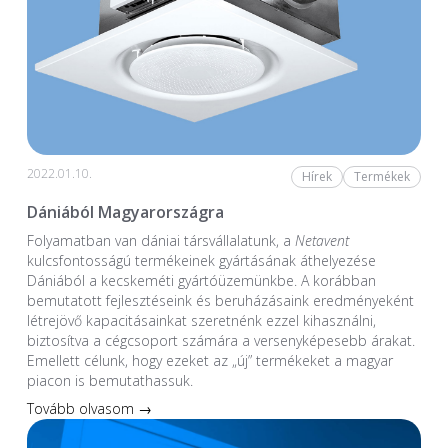
2022.01.10.
Hírek
Termékek
Dániából Magyarországra
Folyamatban van dániai társvállalatunk, a
Netavent
kulcsfontosságú termékeinek gyártásának áthelyezése
Dániából a kecskeméti gyártóüzemünkbe. A korábban
bemutatott fejlesztéseink és beruházásaink eredményeként
létrejövő kapacitásainkat szeretnénk ezzel kihasználni,
biztosítva a cégcsoport számára a versenyképesebb árakat.
Emellett célunk, hogy ezeket az „új” termékeket a magyar
piacon is bemutathassuk.
Tovább olvasom →