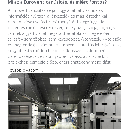
Mi az a Eurovent tanúsítás, és miért fontos?
A Eurovent tanúsítás célja, hogy átlátható és hiteles
információt nyújtson a légkezelők és más légtechnikai
berendezések valós teljesítményéről. Ez egy független,
önkéntes minősítési rendszer, amely azt igazolja, hogy egy
termék a gyártó által megadott adatoknak megfelelően
teljesít – sem többet, sem kevesebbet. A tervezők, kivitelezők
és megrendelők számára a Eurovent tanúsítás lehetővé teszi,
hogy objektív módon hasonlítsák össze a különböző
berendezéseket, és könnyebben válasszák ki az adott
projekthez legmegfelelőbb, energiahatékony megoldást.
Tovább olvasom →