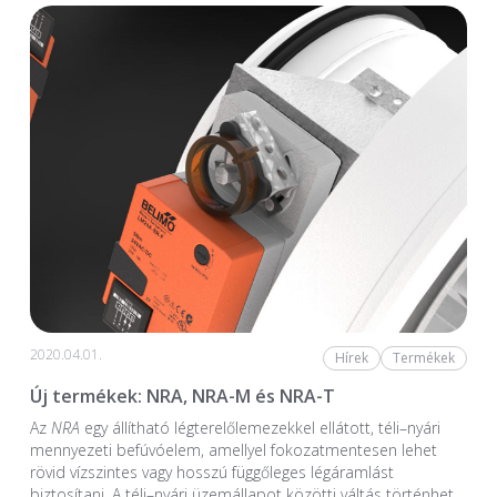
2020.04.01.
Hírek
Termékek
Új termékek: NRA, NRA-M és NRA-T
Az
NRA
egy állítható légterelőlemezekkel ellátott, téli–nyári
mennyezeti befúvóelem, amellyel fokozatmentesen lehet
rövid vízszintes vagy hosszú függőleges légáramlást
biztosítani. A téli–nyári üzemállapot közötti váltás történhet