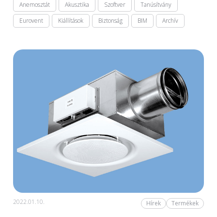
Anemosztát
Akusztika
Szoftver
Tanúsítvány
Eurovent
Kiállítások
Biztonság
BIM
Archív
2022.01.10.
Hírek
Termékek