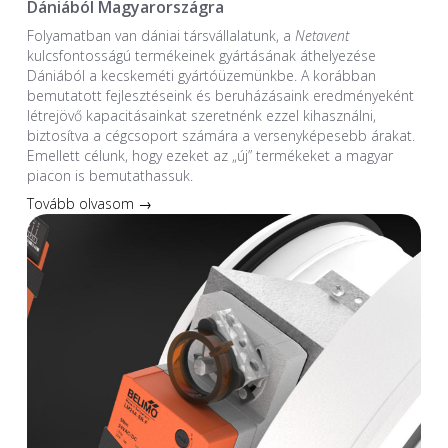
Dániából Magyarországra
Folyamatban van dániai társvállalatunk, a
Netavent
kulcsfontosságú termékeinek gyártásának áthelyezése
Dániából a kecskeméti gyártóüzemünkbe. A korábban
bemutatott fejlesztéseink és beruházásaink eredményeként
létrejövő kapacitásainkat szeretnénk ezzel kihasználni,
biztosítva a cégcsoport számára a versenyképesebb árakat.
Emellett célunk, hogy ezeket az „új” termékeket a magyar
piacon is bemutathassuk.
Tovább olvasom →