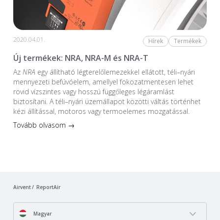
2020.04.01.
Hírek
Termékek
Új termékek: NRA, NRA-M és NRA-T
Az
NRA
egy állítható légterelőlemezekkel ellátott, téli–nyári
mennyezeti befúvóelem, amellyel fokozatmentesen lehet
rövid vízszintes vagy hosszú függőleges légáramlást
biztosítani. A téli–nyári üzemállapot közötti váltás történhet
kézi állítással, motoros vagy termoelemes mozgatással.
Tovább olvasom →
Airvent
ReportAir
Magyar