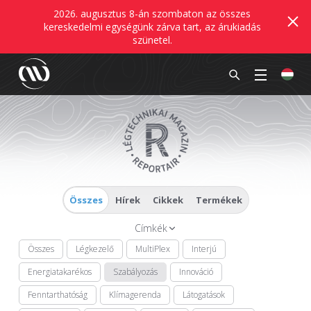
2026. augusztus 8-án szombaton az összes
kereskedelmi egységünk zárva tart, az árukiadás
szünetel.
Összes
Hírek
Cikkek
Termékek
Címkék
Összes
Légkezelő
MultiPlex
Interjú
Energiatakarékos
Szabályozás
Innováció
Fenntarthatóság
Klímagerenda
Látogatások