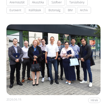
Anemosztát
Akusztika
Szoftver
Tanúsítvány
Eurovent
Kiállítások
Biztonság
BIM
Archív
2026.06.19.
Hírek