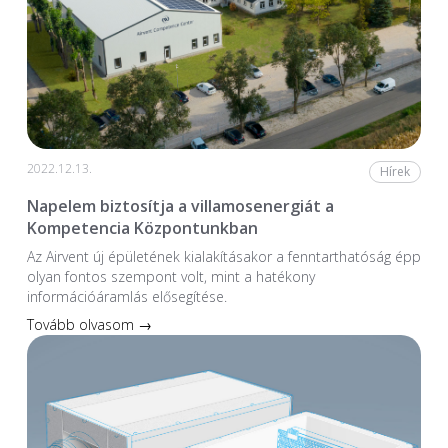
2022.12.13.
Hírek
Napelem biztosítja a villamosenergiát a
Kompetencia Központunkban
Az Airvent új épületének kialakításakor a fenntarthatóság épp
olyan fontos szempont volt, mint a hatékony
információáramlás elősegítése.
Tovább olvasom →