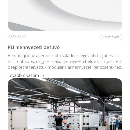
2025.05.23.
Termékek
PLI mennyezeti befúvó
Bemutatjuk az anemosztát családunk legújabb tagját. Ezt a
teli frontlapos, négyzet alakú mennyezeti befúvót süllyesztett
beépítésre terveztük moduláris álmennyezeti rendszerekhez.
Tovább olvasom →