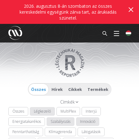
2026. augusztus 8-án szombaton az összes
kereskedelmi egységünk zárva tart, az árukiadás
szünetel.
Összes
Hírek
Cikkek
Termékek
Címkék
Összes
Légkezelő
MultiPlex
Interjú
Energiatakarékos
Szabályozás
Innováció
Fenntarthatóság
Klímagerenda
Látogatások