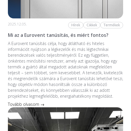
2025.12.05.
Hírek
Cikkek
Termékek
Mi az a Eurovent tanúsítás, és miért fontos?
A Eurovent tanúsítás célja, hogy átlátható és hiteles
információt nyújtson a légkezelők és más légtechnikai
berendezések valós teljesítményéről. Ez egy független,
önkéntes minősítési rendszer, amely azt igazolja, hogy egy
termék a gyártó által megadott adatoknak megfelelően
teljesít – sem többet, sem kevesebbet. A tervezők, kivitelezők
és megrendelők számára a Eurovent tanúsítás lehetővé teszi,
hogy objektív módon hasonlítsák össze a különböző
berendezéseket, és könnyebben válasszák ki az adott
projekthez legmegfelelőbb, energiahatékony megoldást.
Tovább olvasom →