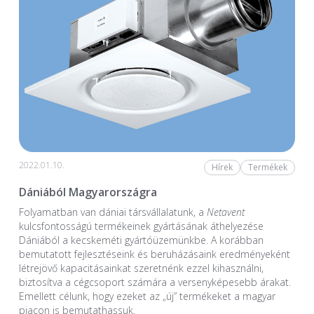
2022.01.10.
Hírek
Termékek
Dániából Magyarországra
Folyamatban van dániai társvállalatunk, a
Netavent
kulcsfontosságú termékeinek gyártásának áthelyezése
Dániából a kecskeméti gyártóüzemünkbe. A korábban
bemutatott fejlesztéseink és beruházásaink eredményeként
létrejövő kapacitásainkat szeretnénk ezzel kihasználni,
biztosítva a cégcsoport számára a versenyképesebb árakat.
Emellett célunk, hogy ezeket az „új” termékeket a magyar
piacon is bemutathassuk.