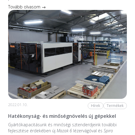
Tovább olvasom →
2022.01.10.
Hírek
Termékek
Hatékonyság- és minőségnövelés új gépekkel
Gyártókapacitásunk és minőségi sztenderdjeink további
fejlesztése érdekében új
Mazak 6
lézervágóval és
Spiro