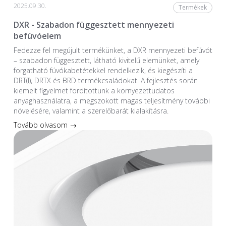
2025.09.30.
Termékek
DXR - Szabadon függesztett mennyezeti
befúvóelem
Fedezze fel megújult termékünket, a DXR mennyezeti befúvót
– szabadon függesztett, látható kivitelű elemünket, amely
forgatható fúvókabetétekkel rendelkezik, és kiegészíti a
DRT(I), DRTX és BRD termékcsaládokat. A fejlesztés során
kiemelt figyelmet fordítottunk a környezettudatos
anyaghasználatra, a megszokott magas teljesítmény további
növelésére, valamint a szerelőbarát kialakításra.
Tovább olvasom →