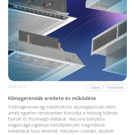
2025.10.31.
Cikkek
Termékek
Klímagerendák eredete és működése
A klímagerenda egy többfunkciós épületgépészeti elem,
amely egyetlen rendszerben biztosítja a helyiség hűtését,
fűtését és frisslevegő-ellátását. Alacsony beépítési
magassága rugalmas belsőépítészeti megoldások
kialakítását teszi lehetővé, miközben csendes, diszkrét