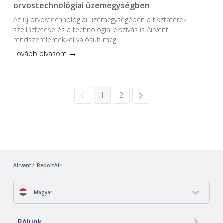
orvostechnológiai üzemegységben
Az új orvostechnológiai üzem­egységében a tiszta­terek
szellőztetése és a technológiai elszívás is Airvent
rendszerelemekkel valósult meg.
Tovább olvasom →
1
2
Airvent
ReportAir
Magyar
Rólunk