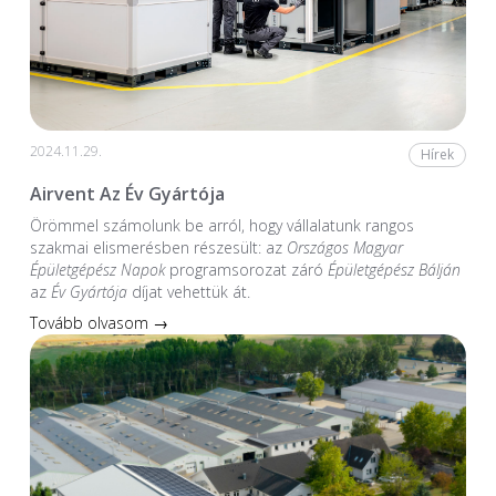
2024.11.29.
Hírek
Airvent Az Év Gyártója
Örömmel számolunk be arról, hogy vállalatunk rangos
szakmai elismerésben részesült: az
Országos Magyar
Épületgépész Napok
programsorozat záró
Épületgépész Bálján
az
Év Gyártója
díjat vehettük át.
Tovább olvasom →