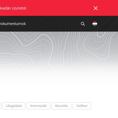
kiadás szünetel.
Dokumentumok
Látogatások
Anemosztát
Akusztika
Szoftver