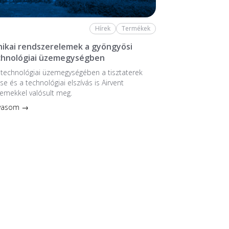
Hírek
Termékek
ikai rendszerelemek a gyöngyösi
chnológiai üzemegységben
stechnológiai üzem­egységében a tiszta­terek
se és a technológiai elszívás is Airvent
emekkel valósult meg.
lvasom →