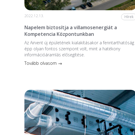
2022.12.13.
Hírek
Napelem biztosítja a villamosenergiát a
Kompetencia Központunkban
Az Airvent új épületének kialakításakor a fenntarthatóság
épp olyan fontos szempont volt, mint a hatékony
információáramlás elősegítése.
Tovább olvasom →