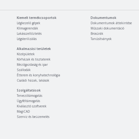
Kiemelt termékcsoportok
Dokumentumok
Légkezelő gépek
Dokumentumok áttekintése
Klímagerendák
Műszaki dokumentáció
Lakásszellőztetés
Brosúrák
Légsterilizálás
Tanúsítványok
Alkalmazási területek
Középületek
Kórházak és tisztaterek
Mezőgazdaság és ipar
Szállodák
Étterem és konyhatechnológia
Családi házak, lakások
Szolgáltatások
Tervezőtámogatás
Ügyféltámogatás
Kiválasztó szoftverek
MagiCAD
Szerviz és beüzemelés