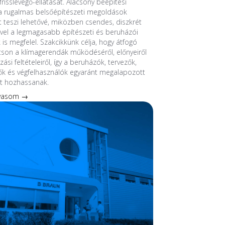
frisslevegő-ellátását. Alacsony beépítési
 rugalmas belsőépítészeti megoldások
át teszi lehetővé, miközben csendes, diszkrét
el a legmagasabb építészeti és beruházói
 is megfelel. Szakcikkünk célja, hogy átfogó
tson a klímagerendák működéséről, előnyeiről
ási feltételeiről, így a beruházók, tervezők,
ők és végfelhasználók egyaránt megalapozott
t hozhassanak.
lvasom →