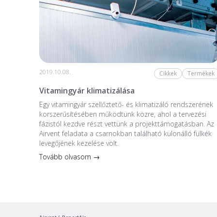
2019.10.08.
Cikkek
Termékek
Vitamingyár klimatizálása
Egy vitamingyár szellőztető- és klimatizáló rendszerének
korszerűsítésében működtünk közre, ahol a tervezési
fázistól kezdve részt vettünk a projekttámogatásban. Az
Airvent feladata a csarnokban található különálló fülkék
levegőjének kezelése volt.
Tovább olvasom →