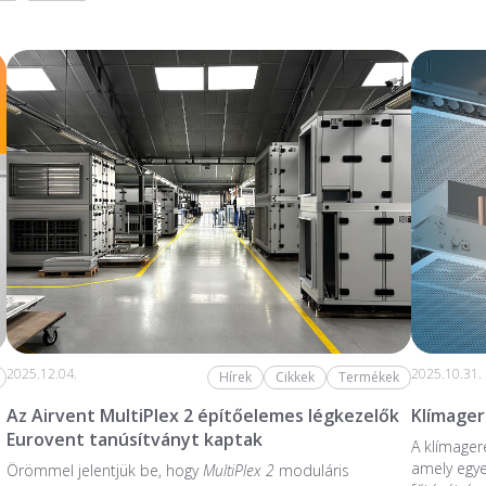
2025.12.04.
2025.10.31.
Hírek
Cikkek
Termékek
Az Airvent MultiPlex 2 építőelemes légkezelők
Klímage
Eurovent tanúsítványt kaptak
A klímager
amely egye
Örömmel jelentjük be, hogy
MultiPlex 2
moduláris