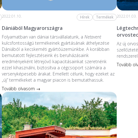
2022.01.10.
2022.01.03.
Hírek
Termékek
Dániából Magyarországra
Légtechn
orvoste
Folyamatban van dániai társvállalatunk, a
Netavent
kulcsfontosságú termékeinek gyártásának áthelyezése
Az új orvo
Dániából a kecskeméti gyártóüzemünkbe. A korábban
szellőzteté
bemutatott fejlesztéseink és beruházásaink
rendszerel
eredményeként létrejövő kapacitásainkat szeretnénk
Tovább o
ezzel kihasználni, biztosítva a cégcsoport számára a
versenyképesebb árakat. Emellett célunk, hogy ezeket az
„új” termékeket a magyar piacon is bemutathassuk.
Tovább olvasom →