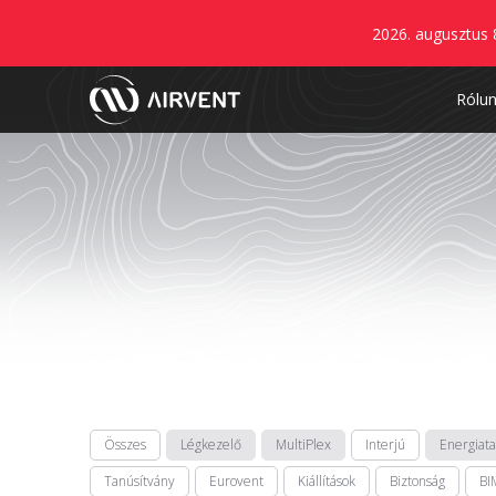
2026. augusztus 
Rólu
Összes
Légkezelő
MultiPlex
Interjú
Energiat
Tanúsítvány
Eurovent
Kiállítások
Biztonság
BI