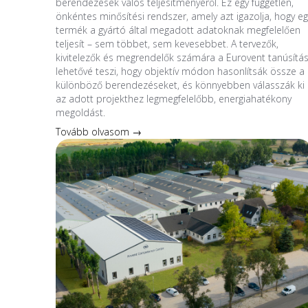
berendezések valós teljesítményéről. Ez egy független,
önkéntes minősítési rendszer, amely azt igazolja, hogy eg
termék a gyártó által megadott adatoknak megfelelően
teljesít – sem többet, sem kevesebbet. A tervezők,
kivitelezők és megrendelők számára a Eurovent tanúsítá
lehetővé teszi, hogy objektív módon hasonlítsák össze a
különböző berendezéseket, és könnyebben válasszák ki
az adott projekthez legmegfelelőbb, energiahatékony
megoldást.
Tovább olvasom →