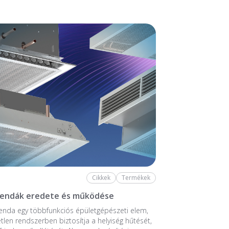
Cikkek
Termékek
rendák eredete és működése
enda egy többfunkciós épületgépészeti elem,
tlen rendszerben biztosítja a helyiség hűtését,