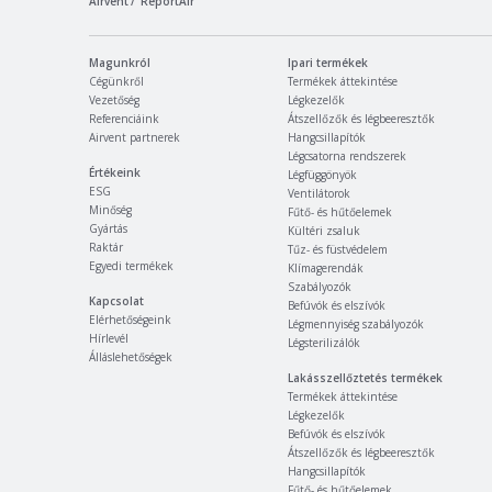
Airvent
ReportAir
Magunkról
Ipari termékek
Cégünkről
Termékek áttekintése
Vezetőség
Légkezelők
Referenciáink
Átszellőzők és légbeeresztők
Airvent partnerek
Hangcsillapítók
Légcsatorna rendszerek
Értékeink
Légfüggönyök
ESG
Ventilátorok
Minőség
Fűtő- és hűtőelemek
Gyártás
Kültéri zsaluk
Raktár
Tűz- és füstvédelem
Egyedi termékek
Klímagerendák
Szabályozók
Kapcsolat
Befúvók és elszívók
Elérhetőségeink
Légmennyiség szabályozók
Hírlevél
Légsterilizálók
Álláslehetőségek
Lakásszellőztetés termékek
Termékek áttekintése
Légkezelők
Befúvók és elszívók
Átszellőzők és légbeeresztők
Hangcsillapítók
Fűtő- és hűtőelemek