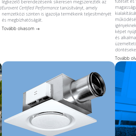
fűtését és 
légkezelő berendezéseink sikeresen megszerezték az
y
magassága
Eurovent Certified Performance
tanúsítványt, amely
kialakítás
nemzetközi szinten is igazolja termékeink teljesítményét
működésév
és megbízhatóságát.
s
igényeknek
Tovább olvasom →
képet nyúj
és alkalmaz
üzemeltet
döntéseke
Tovább o