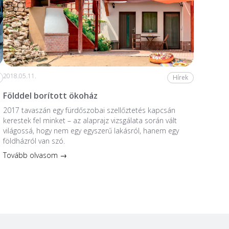
2018.05.11.
Hírek
Földdel borított ökoház
2017 tavaszán egy fürdőszobai szellőztetés kapcsán
kerestek fel minket – az alaprajz vizsgálata során vált
világossá, hogy nem egy egyszerű lakásról, hanem egy
földházról van szó.
Tovább olvasom →