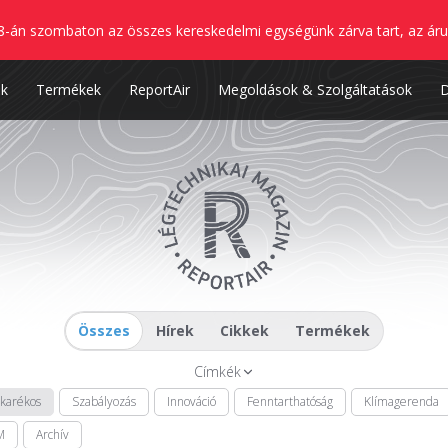
8-án szombaton az összes kereskedelmi egységünk zárva tart, az áru
nk
Termékek
ReportAir
Megoldások & Szolgáltatások
Összes
Hírek
Cikkek
Termékek
Címkék
akarékos
Szabályozás
Innováció
Fenntarthatóság
Klímagerenda
M
Archív