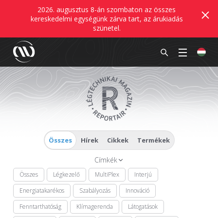
2026. augusztus 8-án szombaton az összes
kereskedelmi egységünk zárva tart, az árukiadás
szünetel.
Összes
Hírek
Cikkek
Termékek
Címkék
Összes
Légkezelő
MultiPlex
Interjú
Energiatakarékos
Szabályozás
Innováció
Fenntarthatóság
Klímagerenda
Látogatások