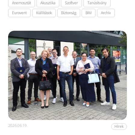
Anemosztát
Akusztika
Szoftver
Tanúsítvány
Eurovent
Kiállítások
Biztonság
BIM
Archív
2026.06.19.
Hírek