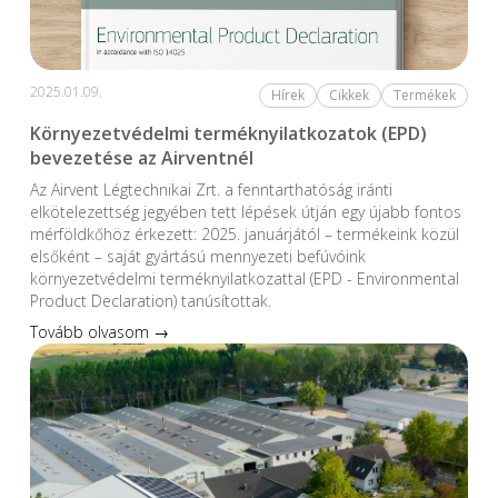
2025.01.09.
Hírek
Cikkek
Termékek
Környezetvédelmi terméknyilatkozatok (EPD)
bevezetése az Airventnél
Az Airvent Légtechnikai Zrt. a fenntarthatóság iránti
elkötelezettség jegyében tett lépések útján egy újabb fontos
mérföldkőhöz érkezett: 2025. januárjától – termékeink közül
elsőként – saját gyártású mennyezeti befúvóink
környezetvédelmi terméknyilatkozattal (EPD - Environmental
Product Declaration) tanúsítottak.
Tovább olvasom →