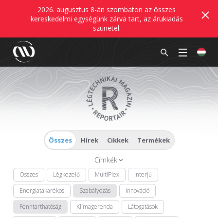
2026. augusztus 8-án szombaton az összes
kereskedelmi egységünk zárva tart, az árukiadás
szünetel.
Összes
Hírek
Cikkek
Termékek
Címkék
Összes
Légkezelő
MultiPlex
Interjú
Energiatakarékos
Szabályozás
Innováció
Fenntarthatóság
Klímagerenda
Látogatások