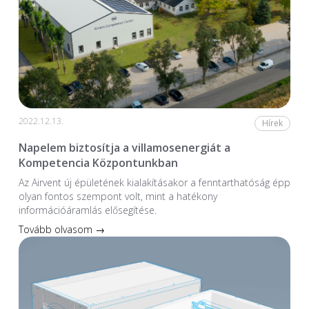
2022.12.13.
Hírek
Napelem biztosítja a villamosenergiát a
Kompetencia Központunkban
Az Airvent új épületének kialakításakor a fenntarthatóság épp
olyan fontos szempont volt, mint a hatékony
információáramlás elősegítése.
Tovább olvasom →