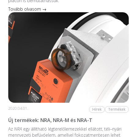
piacon is bemutathassuk.
Tovább olvasom →
2020.04.01.
Hírek
Termékek
Új termékek: NRA, NRA-M és NRA-T
Az
NRA
egy állítható légterelőlemezekkel ellátott, téli–nyári
mennyezeti befúvóelem, amellyel fokozatmentesen lehet