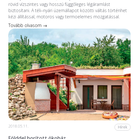
rövid vízszintes vagy hosszú függőleges légáramlást
biztosítani. A téli–nyári üzemállapot közötti váltás történhet
kézi állítással, motoros vagy termoelemes mozgatással.
Tovább olvasom →
2018.05.11.
Hírek
Földdel borított ökoház