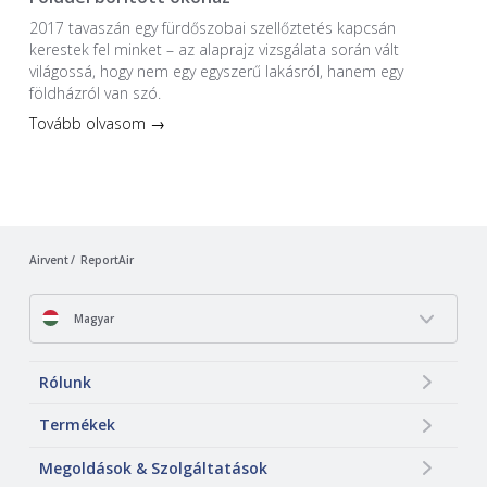
2017 tavaszán egy fürdőszobai szellőztetés kapcsán
kerestek fel minket – az alaprajz vizsgálata során vált
világossá, hogy nem egy egyszerű lakásról, hanem egy
földházról van szó.
Tovább olvasom →
Airvent
ReportAir
Magyar
Rólunk
Termékek
Megoldások & Szolgáltatások