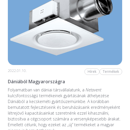
2022.01.10.
Hírek
Termékek
Dániából Magyarországra
Folyamatban van dániai társvállalatunk, a
Netavent
kulcsfontosságú termékeinek gyártásának áthelyezése
Dániából a kecskeméti gyártóüzemünkbe. A korábban
bemutatott fejlesztéseink és beruházásaink eredményeként
létrejövő kapacitásainkat szeretnénk ezzel kihasználni,
biztosítva a cégcsoport számára a versenyképesebb árakat.
Emellett célunk, hogy ezeket az „új” termékeket a magyar